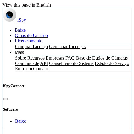
View this page in English
iSpy
Baixe
Guias do Usuário
Licenciamento
Comprar Licença
Gerenciar Licenças
Mais
Sobre
Recursos
Empresas
FAQ
Base de Dados de Câmeras
Comunidade
API
Conselheiro do Sistema
Estado do Serviço
Entre em Contato
iSpyConnect
Software
Baixe