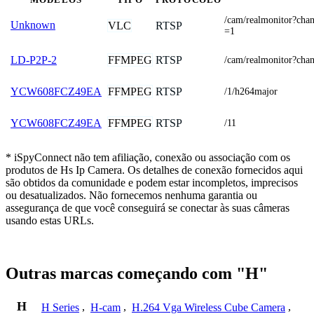
/cam/realmonitor?c
Unknown
VLC
RTSP
=1
FFMPEG
RTSP
LD-P2P-2
/cam/realmonitor?cha
FFMPEG
RTSP
YCW608FCZ49EA
/1/h264major
FFMPEG
RTSP
YCW608FCZ49EA
/11
* iSpyConnect não tem afiliação, conexão ou associação com os
produtos de Hs Ip Camera. Os detalhes de conexão fornecidos aqui
são obtidos da comunidade e podem estar incompletos, imprecisos
ou desatualizados. Não fornecemos nenhuma garantia ou
assegurança de que você conseguirá se conectar às suas câmeras
usando estas URLs.
Outras marcas começando com "H"
H
H Series
,
H-cam
,
H.264 Vga Wireless Cube Camera
,