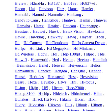
H.view
,
H2md4a
,
H3 137
,
H3518e
,
H6837wi
,
Hacon
,
Hai
,
Haivison
,
Haiz
,
Hama
,
Hamlet
,
Hamrabi
,
Hamrol
,
Hamrolte
,
Hanbang
,
Handy Ip Cam
,
Hangzhou
,
Hanhwa
,
Hanlin
,
Hanwei
,
Hanwha
,
Harex
,
Hatake
,
Haucam
,
Hauppauge
,
Haustuer
,
Hauwei
,
Hawk
,
Hawk Vision
,
Hawkcam
,
Hawki
,
Hawking
,
Hawkray
,
Hawq
,
Hayear
,
Hbell
,
Hd
,
Hd Camera
,
Hd Cloudcam
,
Hd Ip Camera Depan
,
Hd Ipc
,
Hd Link
,
Hd Megapixel
,
Hd Minicam
,
Hd Wireless
,
Hdcvi
,
Hdl
,
Hdp-1100pt
,
Hdpro
,
Hds
,
He-wifi
,
Heanworld
,
Hed
,
Heden
,
Heetoo
,
Heimlink
,
Heimvision
,
Heitel
,
Heiwell
,
Heiyoucam
,
Helios
,
Hemkamera
,
Henelec
,
Hengda
,
Hengstar
,
Hennda
,
Hensel
,
Herkules
,
Herospeed
,
Hesa
,
Hesavision
,
Hessu
,
Hexa
,
Heystop
,
Hfws
,
Hhi
,
Hi-focus
,
Hi-fun
,
Hi-jin
,
Hi5
,
Hicam
,
Hicc-2300t
,
Hicc-p-3100
,
Hichip
,
Hidetech
,
Hidrokemel
,
Hiina
,
Hiinakas
,
Hijack Hq Nvr
,
Hikam
,
Hikari
,
Hiki
,
Hikity
,
Hikvision
,
Hikwon
,
Hills
,
Hilook
,
Hiltron
,
Hip
,
Hip2p
,
Hipcam
,
Hipro
,
Hiseeu
,
Hisense
,