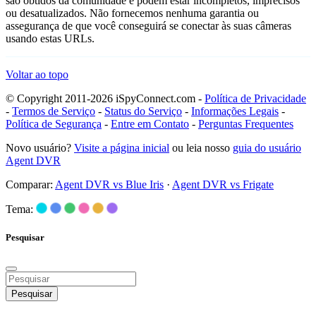
são obtidos da comunidade e podem estar incompletos, imprecisos
ou desatualizados. Não fornecemos nenhuma garantia ou
assegurança de que você conseguirá se conectar às suas câmeras
usando estas URLs.
Voltar ao topo
© Copyright 2011-2026 iSpyConnect.com -
Política de Privacidade
-
Termos de Serviço
-
Status do Serviço
-
Informações Legais
-
Política de Segurança
-
Entre em Contato
-
Perguntas Frequentes
Novo usuário?
Visite a página inicial
ou leia nosso
guia do usuário
Agent DVR
Comparar:
Agent DVR vs Blue Iris
·
Agent DVR vs Frigate
Tema:
Pesquisar
Pesquisar