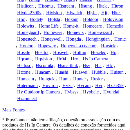
Hisilicon
,
Hisomu
,
Histream
,
Hisung
,
Hitek
,
Hitron
,
Hivdc-2300v
,
Hivision
,
Hiwatch
,
Hjshi
,
Hjt
,
Hkes
,
Hnc
,
Hodely
,
Hofsta
,
Hokam
,
Holdoor
,
Holovision
,
Holowits
,
Home Life
,
Home-it
,
Homecare
,
Homedia
,
Homeguard
,
Homeseer
,
Homeviz
,
Homewizard
,
Honestech
,
Honeywell
,
Hongda
,
Hongjingtian
,
Honic
,
Hootoo
,
Hopeway
,
Hopewell-cctv.com
,
Horstek
,
Hosafe
,
Hosftra
,
Hoswell
,
Hotfun
,
Hozelec
,
Hp
,
Hqcam
,
Hqvision
,
Hr04
,
Hrv
,
Hs Ip Camera
,
Hs Ipsc
,
Hscomila
,
Hsmartlink
,
Hsv
,
Hta
,
Htc
,
Htcone
,
Huacam
,
Huashi
,
Huawei
,
Hubble
,
Huisun
,
Humcam
,
Hungtek
,
Hunt
,
Hunter
,
Husier
,
Hutermann
,
Huviron
,
Hv3c
,
Hvcam
,
Hvr
,
Hx-635k
,
Hy Outdoor Ip Camera
,
Hybsys
,
Hyobalc
,
Hyundai
,
Hzconnect
Mais Fontes
* iSpyConnect não tem afiliação, conexão ou associação com os
produtos de Hs Ip Camera. Os detalhes de conexão fornecidos aqui