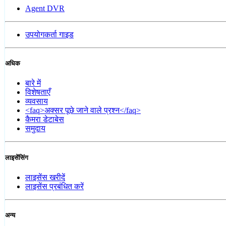
Agent DVR
उपयोगकर्ता गाइड
अधिक
बारे में
विशेषताएँ
व्यवसाय
<faq>अक्सर पूछे जाने वाले प्रश्न</faq>
कैमरा डेटाबेस
समुदाय
लाइसेंसिंग
लाइसेंस खरीदें
लाइसेंस प्रबंधित करें
अन्य