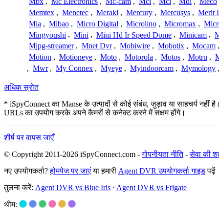
Mbx
,
Mc Electronics
,
Mc-cam
,
Mci
,
Mcl
,
Mdi
,
Meco
Memtex
,
Menetec
,
Meraki
,
Mercury
,
Mercusys
,
Merit 
Mia
,
Mibao
,
Micro Digital
,
Microlino
,
Micromax
,
Micr
Mingyoushi
,
Mini
,
Mini Hd Ir Speed Dome
,
Minicam
,
M
Mjpg-streamer
,
Mnet Dvr
,
Mobiwire
,
Mobotix
,
Mocam
Motion
,
Motioneye
,
Moto
,
Motorola
,
Motos
,
Motru
,
,
Mwr
,
My Connex
,
Myeye
,
Myindoorcam
,
Mymology
अधिक स्रोत
* iSpyConnect का Manse के उत्पादों से कोई संबंध, जुड़ाव या साहचर्य नहीं है।
URLs का उपयोग करके अपने कैमरों से कनेक्ट करने में सक्षम होंगे।
शीर्ष पर वापस जाएँ
© Copyright 2011-2026 iSpyConnect.com -
गोपनीयता नीति
-
सेवा की शर्त
नए उपयोगकर्ता?
होमपेज पर जाएं
या हमारी
Agent DVR उपयोगकर्ता गाइड
पढ़ें
तुलना करें:
Agent DVR vs Blue Iris
·
Agent DVR vs Frigate
थीम: