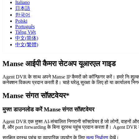
Italiano
日本語
한국어
Polski
Português
Tiếng Việt
中文(简体)
中文(繁體)
Manse आईपी कैमरा सेटअप यूआरएल गाइड
Agent DVR के साथ अपने Manse IP कैमरों को कॉन्फ़िगर करें। हमरे निःशुल्क
कनेक्शन विकल्प प्रदान करती है। चाहे घरेलू सुरक्षा के लिए हो या कार्यालय न
Manse संगत सॉफ़्टवेयर*
मुफ्त डाउनलोड करें Manse संगत सॉफ़्टवेयर
Agent DVR एक मुफ्त AI-संचालित निगरानी सॉफ्टवेयर है जो लोगों, वाहनों औ
है, और port forwarding के बिना दूरस्थ पहुंच प्रदान करता है। Agent DVR ड
सुरक्षित दूरस्थ पहुंच या व्यापारिक उपयोग के लिए
मूल्य निर्धारण
देखें।