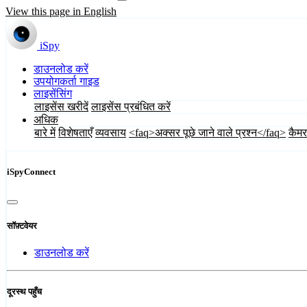
View this page in English
iSpy
डाउनलोड करें
उपयोगकर्ता गाइड
लाइसेंसिंग
लाइसेंस खरीदें
लाइसेंस प्रबंधित करें
अधिक
बारे में
विशेषताएँ
व्यवसाय
<faq>अक्सर पूछे जाने वाले प्रश्न</faq>
कैमर
iSpyConnect
सॉफ़्टवेयर
डाउनलोड करें
दूरस्थ पहुँच