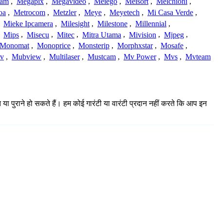
cam
,
Megapix
,
Megavideo
,
Meiego
,
Meisort
,
Melchioni
,
oa
,
Metrocom
,
Metzler
,
Meye
,
Meyetech
,
Mi Casa Verde
,
,
Mieke Ipcamera
,
Milesight
,
Milestone
,
Millennial
,
,
Mips
,
Misecu
,
Mitec
,
Mitra Utama
,
Mivision
,
Mjpeg
,
Monomat
,
Monoprice
,
Monsterip
,
Morphxstar
,
Mosafe
,
v
,
Mubview
,
Multilaser
,
Mustcam
,
Mv Power
,
Mvs
,
Mvteam
 या पुराने हो सकते हैं। हम कोई गारंटी या वारंटी प्रदान नहीं करते कि आप इन