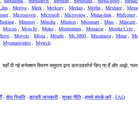
,
Medialink
,
Mediatech
,
Medion
,
Medisana
,
Mega-pixel
,
Mega
Lilin
,
Meriva
,
Merk
,
Merkury
,
Merlan
,
Merlin
,
Meshare
,
Mess
onet
,
Microseven
,
Microsoft
,
Microview
,
Midas-link
,
Midconer
inking
,
Minnray
,
Minolta
,
Mintion
,
Miosmart
,
Mipc
,
Mipcam
,
Mocon
,
Moja Ip
,
Moko
,
Momentum
,
Monacor
,
Monita Cctv
,
Movo
,
Movols
,
Moxa
,
Mrsafe
,
Ms 3000
,
Mscamera
,
Mstar
,
Ms
,
Mysmartvideo
,
Mytech
 यहाँ दी गई कनेक्शन विवरण समुदाय द्वारा क्राउडसोर्स किए गए हैं और अधूरे, गलत
ें
-
सेवा स्थिति
-
कानूनी जानकारी
-
सुरक्षा नीति
-
हमसे संपर्क करें
-
FAQ