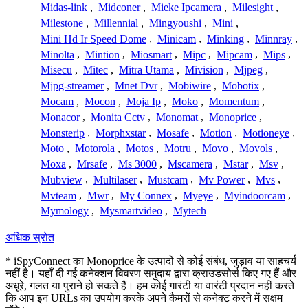
Midas-link
,
Midconer
,
Mieke Ipcamera
,
Milesight
,
Milestone
,
Millennial
,
Mingyoushi
,
Mini
,
Mini Hd Ir Speed Dome
,
Minicam
,
Minking
,
Minnray
,
Minolta
,
Mintion
,
Miosmart
,
Mipc
,
Mipcam
,
Mips
,
Misecu
,
Mitec
,
Mitra Utama
,
Mivision
,
Mjpeg
,
Mjpg-streamer
,
Mnet Dvr
,
Mobiwire
,
Mobotix
,
Mocam
,
Mocon
,
Moja Ip
,
Moko
,
Momentum
,
Monacor
,
Monita Cctv
,
Monomat
,
Monoprice
,
Monsterip
,
Morphxstar
,
Mosafe
,
Motion
,
Motioneye
,
Moto
,
Motorola
,
Motos
,
Motru
,
Movo
,
Movols
,
Moxa
,
Mrsafe
,
Ms 3000
,
Mscamera
,
Mstar
,
Msv
,
Mubview
,
Multilaser
,
Mustcam
,
Mv Power
,
Mvs
,
Mvteam
,
Mwr
,
My Connex
,
Myeye
,
Myindoorcam
,
Mymology
,
Mysmartvideo
,
Mytech
अधिक स्रोत
* iSpyConnect का Monoprice के उत्पादों से कोई संबंध, जुड़ाव या साहचर्य
नहीं है। यहाँ दी गई कनेक्शन विवरण समुदाय द्वारा क्राउडसोर्स किए गए हैं और
अधूरे, गलत या पुराने हो सकते हैं। हम कोई गारंटी या वारंटी प्रदान नहीं करते
कि आप इन URLs का उपयोग करके अपने कैमरों से कनेक्ट करने में सक्षम