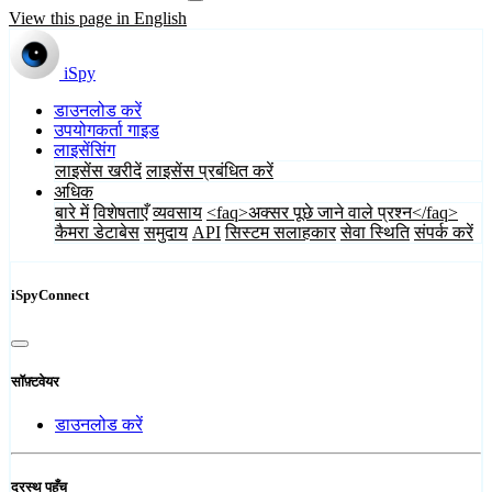
View this page in English
iSpy
डाउनलोड करें
उपयोगकर्ता गाइड
लाइसेंसिंग
लाइसेंस खरीदें
लाइसेंस प्रबंधित करें
अधिक
बारे में
विशेषताएँ
व्यवसाय
<faq>अक्सर पूछे जाने वाले प्रश्न</faq>
कैमरा डेटाबेस
समुदाय
API
सिस्टम सलाहकार
सेवा स्थिति
संपर्क करें
iSpyConnect
सॉफ़्टवेयर
डाउनलोड करें
दूरस्थ पहुँच