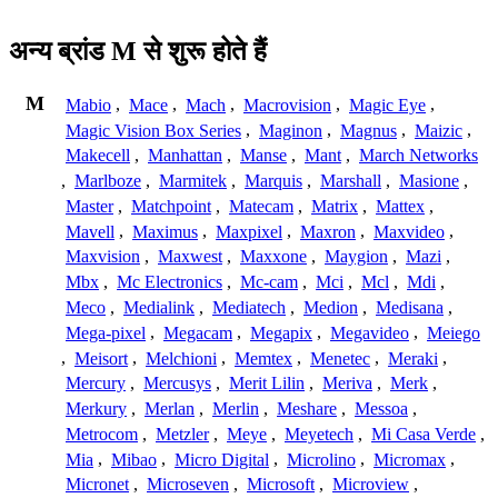
अन्य ब्रांड M से शुरू होते हैं
M
Mabio
,
Mace
,
Mach
,
Macrovision
,
Magic Eye
,
Magic Vision Box Series
,
Maginon
,
Magnus
,
Maizic
,
Makecell
,
Manhattan
,
Manse
,
Mant
,
March Networks
,
Marlboze
,
Marmitek
,
Marquis
,
Marshall
,
Masione
,
Master
,
Matchpoint
,
Matecam
,
Matrix
,
Mattex
,
Mavell
,
Maximus
,
Maxpixel
,
Maxron
,
Maxvideo
,
Maxvision
,
Maxwest
,
Maxxone
,
Maygion
,
Mazi
,
Mbx
,
Mc Electronics
,
Mc-cam
,
Mci
,
Mcl
,
Mdi
,
Meco
,
Medialink
,
Mediatech
,
Medion
,
Medisana
,
Mega-pixel
,
Megacam
,
Megapix
,
Megavideo
,
Meiego
,
Meisort
,
Melchioni
,
Memtex
,
Menetec
,
Meraki
,
Mercury
,
Mercusys
,
Merit Lilin
,
Meriva
,
Merk
,
Merkury
,
Merlan
,
Merlin
,
Meshare
,
Messoa
,
Metrocom
,
Metzler
,
Meye
,
Meyetech
,
Mi Casa Verde
,
Mia
,
Mibao
,
Micro Digital
,
Microlino
,
Micromax
,
Micronet
,
Microseven
,
Microsoft
,
Microview
,