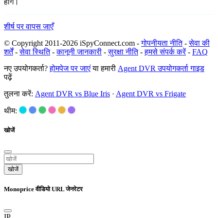
होंगे।
शीर्ष पर वापस जाएँ
© Copyright 2011-2026 iSpyConnect.com -
गोपनीयता नीति
-
सेवा की
शर्तें
-
सेवा स्थिति
-
कानूनी जानकारी
-
सुरक्षा नीति
-
हमसे संपर्क करें
-
FAQ
नए उपयोगकर्ता?
होमपेज पर जाएं
या हमारी
Agent DVR उपयोगकर्ता गाइड
पढ़ें
तुलना करें:
Agent DVR vs Blue Iris
·
Agent DVR vs Frigate
थीम:
खोजें
खोजें
Monoprice वीडियो URL जेनरेटर
IP