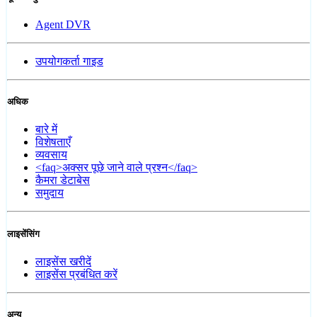
Agent DVR
उपयोगकर्ता गाइड
अधिक
बारे में
विशेषताएँ
व्यवसाय
<faq>अक्सर पूछे जाने वाले प्रश्न</faq>
कैमरा डेटाबेस
समुदाय
लाइसेंसिंग
लाइसेंस खरीदें
लाइसेंस प्रबंधित करें
अन्य