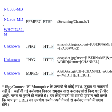
NC303-MB
,
NC303-MD
FFMPEG
RTSP
/Streaming/Channels/1
,
WHCI7452-
M
/snapshot.jpg?account=[USERNAME
Unknown
JPEG
HTTP
=[PASSWORD]
/snapshot.jpg?user=[USERNAME]&
Unknown
JPEG
HTTP
WORD]&strm=[CHANNEL]
/GetData.cgi?CH=[CHANNEL]&Code
Unknown
MJPEG
HTTP
e=[WIDTH]x[HEIGHT]
* iSpyConnect का Monoprice के उत्पादों से कोई संबंध, जुड़ाव या साहचर्य
नहीं है। यहाँ दी गई कनेक्शन विवरण समुदाय द्वारा क्राउडसोर्स किए गए हैं और
अधूरे, गलत या पुराने हो सकते हैं। हम कोई गारंटी या वारंटी प्रदान नहीं करते
कि आप इन URLs का उपयोग करके अपने कैमरों से कनेक्ट करने में सक्षम
होंगे।