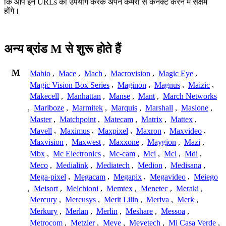
कि आप इन URLs का उपयोग करके अपने कैमरों से कनेक्ट करने में सक्षम
होंगे।
अन्य ब्रांड M से शुरू होते हैं
M
Mabio
,
Mace
,
Mach
,
Macrovision
,
Magic Eye
,
Magic Vision Box Series
,
Maginon
,
Magnus
,
Maizic
,
Makecell
,
Manhattan
,
Manse
,
Mant
,
March Networks
,
Marlboze
,
Marmitek
,
Marquis
,
Marshall
,
Masione
,
Master
,
Matchpoint
,
Matecam
,
Matrix
,
Mattex
,
Mavell
,
Maximus
,
Maxpixel
,
Maxron
,
Maxvideo
,
Maxvision
,
Maxwest
,
Maxxone
,
Maygion
,
Mazi
,
Mbx
,
Mc Electronics
,
Mc-cam
,
Mci
,
Mcl
,
Mdi
,
Meco
,
Medialink
,
Mediatech
,
Medion
,
Medisana
,
Mega-pixel
,
Megacam
,
Megapix
,
Megavideo
,
Meiego
,
Meisort
,
Melchioni
,
Memtex
,
Menetec
,
Meraki
,
Mercury
,
Mercusys
,
Merit Lilin
,
Meriva
,
Merk
,
Merkury
,
Merlan
,
Merlin
,
Meshare
,
Messoa
,
Metrocom
,
Metzler
,
Meye
,
Meyetech
,
Mi Casa Verde
,