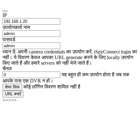
IP
उपयोगकर्ता नाम
पासवर्ड
ध्यान दें: अपनी camera credentials का उपयोग करें, iSpyConnect login का
नहीं। ये विवरण केवल आपका URL generate करने के लिए locally उपयोग
किए जाते हैं और हमारे servers को नहीं भेजे जाते हैं।
चैनल
यह बहुत ही कम उपयोग होता है जब तक
आपके पास एक DVR न हो।
कोई लॉगिन विवरण शामिल नहीं है
शेयर लिंक
URL बनाएँ
>>>>>