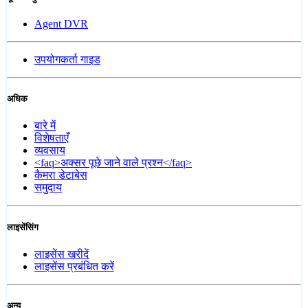
Agent DVR
उपयोगकर्ता गाइड
अधिक
बारे में
विशेषताएँ
व्यवसाय
<faq>अक्सर पूछे जाने वाले प्रश्न</faq>
कैमरा डेटाबेस
समुदाय
लाइसेंसिंग
लाइसेंस खरीदें
लाइसेंस प्रबंधित करें
अन्य