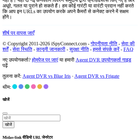
नहीं है। यहाँ दी गई कनेक्शन विवरण समुदाय द्वारा क्राउडसोर्स किए गए हैं और
अधूरे, गलत या पुराने हो सकते हैं। हम कोई गारंटी या वारंटी प्रदान नहीं करते
कि आप इन URLs का उपयोग करके अपने कैमरों से कनेक्ट करने में सक्षम
होंगे।
शीर्ष पर वापस जाएँ
© Copyright 2011-2026 iSpyConnect.com -
गोपनीयता नीति
-
सेवा की
शर्तें
-
सेवा स्थिति
-
कानूनी जानकारी
-
सुरक्षा नीति
-
हमसे संपर्क करें
-
FAQ
नए उपयोगकर्ता?
होमपेज पर जाएं
या हमारी
Agent DVR उपयोगकर्ता गाइड
पढ़ें
तुलना करें:
Agent DVR vs Blue Iris
·
Agent DVR vs Frigate
थीम:
खोजें
खोजें
Midas-link वीडियो URL जेनरेटर