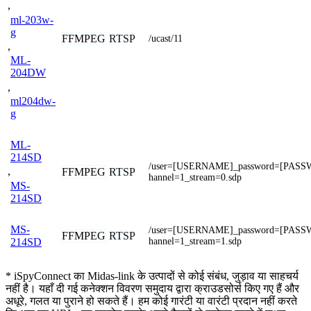
,
ml-203w-
g
FFMPEG
RTSP
/ucast/11
,
ML-
204DW
,
ml204dw-
g
ML-
214SD
/user=[USERNAME]_password=[PAS
,
FFMPEG
RTSP
hannel=1_stream=0.sdp
MS-
214SD
MS-
/user=[USERNAME]_password=[PAS
FFMPEG
RTSP
hannel=1_stream=1.sdp
214SD
* iSpyConnect का Midas-link के उत्पादों से कोई संबंध, जुड़ाव या साहचर्य
नहीं है। यहाँ दी गई कनेक्शन विवरण समुदाय द्वारा क्राउडसोर्स किए गए हैं और
अधूरे, गलत या पुराने हो सकते हैं। हम कोई गारंटी या वारंटी प्रदान नहीं करते