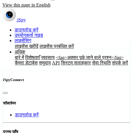
View this page in English
iSpy
डाउनलोड करें
उपयोगकर्ता गाइड
लाइसेंसिंग
लाइसेंस खरीदें
लाइसेंस प्रबंधित करें
अधिक
बारे में
विशेषताएँ
व्यवसाय
<faq>अक्सर पूछे जाने वाले प्रश्न</faq>
कैमरा डेटाबेस
समुदाय
API
सिस्टम सलाहकार
सेवा स्थिति
संपर्क करें
iSpyConnect
सॉफ़्टवेयर
डाउनलोड करें
दूरस्थ पहुँच