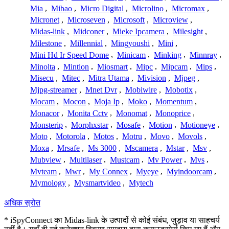
Mia
,
Mibao
,
Micro Digital
,
Microlino
,
Micromax
,
Micronet
,
Microseven
,
Microsoft
,
Microview
,
Midas-link
,
Midconer
,
Mieke Ipcamera
,
Milesight
,
Milestone
,
Millennial
,
Mingyoushi
,
Mini
,
Mini Hd Ir Speed Dome
,
Minicam
,
Minking
,
Minnray
,
Minolta
,
Mintion
,
Miosmart
,
Mipc
,
Mipcam
,
Mips
,
Misecu
,
Mitec
,
Mitra Utama
,
Mivision
,
Mjpeg
,
Mjpg-streamer
,
Mnet Dvr
,
Mobiwire
,
Mobotix
,
Mocam
,
Mocon
,
Moja Ip
,
Moko
,
Momentum
,
Monacor
,
Monita Cctv
,
Monomat
,
Monoprice
,
Monsterip
,
Morphxstar
,
Mosafe
,
Motion
,
Motioneye
,
Moto
,
Motorola
,
Motos
,
Motru
,
Movo
,
Movols
,
Moxa
,
Mrsafe
,
Ms 3000
,
Mscamera
,
Mstar
,
Msv
,
Mubview
,
Multilaser
,
Mustcam
,
Mv Power
,
Mvs
,
Mvteam
,
Mwr
,
My Connex
,
Myeye
,
Myindoorcam
,
Mymology
,
Mysmartvideo
,
Mytech
अधिक स्रोत
* iSpyConnect का Midas-link के उत्पादों से कोई संबंध, जुड़ाव या साहचर्य