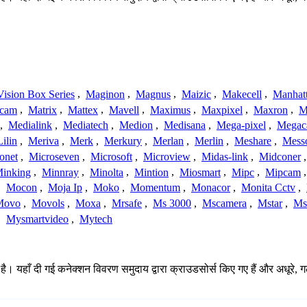
ision Box Series
,
Maginon
,
Magnus
,
Maizic
,
Makecell
,
Manhat
ecam
,
Matrix
,
Mattex
,
Mavell
,
Maximus
,
Maxpixel
,
Maxron
,
M
,
Medialink
,
Mediatech
,
Medion
,
Medisana
,
Mega-pixel
,
Mega
Lilin
,
Meriva
,
Merk
,
Merkury
,
Merlan
,
Merlin
,
Meshare
,
Mess
onet
,
Microseven
,
Microsoft
,
Microview
,
Midas-link
,
Midconer
inking
,
Minnray
,
Minolta
,
Mintion
,
Miosmart
,
Mipc
,
Mipcam
,
Mocon
,
Moja Ip
,
Moko
,
Momentum
,
Monacor
,
Monita Cctv
,
Movo
,
Movols
,
Moxa
,
Mrsafe
,
Ms 3000
,
Mscamera
,
Mstar
,
Ms
,
Mysmartvideo
,
Mytech
है। यहाँ दी गई कनेक्शन विवरण समुदाय द्वारा क्राउडसोर्स किए गए हैं और अधूरे, ग