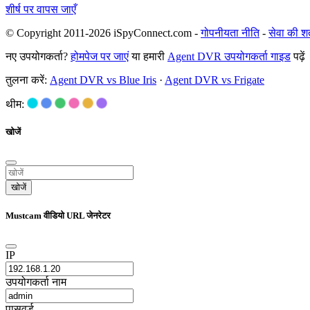
शीर्ष पर वापस जाएँ
© Copyright 2011-2026 iSpyConnect.com -
गोपनीयता नीति
-
सेवा की शर्त
नए उपयोगकर्ता?
होमपेज पर जाएं
या हमारी
Agent DVR उपयोगकर्ता गाइड
पढ़ें
तुलना करें:
Agent DVR vs Blue Iris
·
Agent DVR vs Frigate
थीम:
खोजें
खोजें
Mustcam वीडियो URL जेनरेटर
IP
उपयोगकर्ता नाम
पासवर्ड