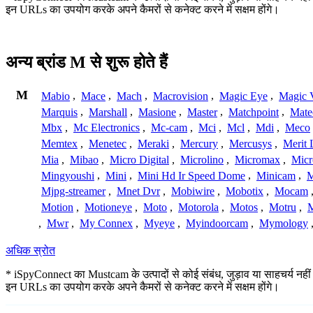
इन URLs का उपयोग करके अपने कैमरों से कनेक्ट करने में सक्षम होंगे।
अन्य ब्रांड M से शुरू होते हैं
M
Mabio
,
Mace
,
Mach
,
Macrovision
,
Magic Eye
,
Magic V
Marquis
,
Marshall
,
Masione
,
Master
,
Matchpoint
,
Mat
Mbx
,
Mc Electronics
,
Mc-cam
,
Mci
,
Mcl
,
Mdi
,
Meco
Memtex
,
Menetec
,
Meraki
,
Mercury
,
Mercusys
,
Merit 
Mia
,
Mibao
,
Micro Digital
,
Microlino
,
Micromax
,
Micr
Mingyoushi
,
Mini
,
Mini Hd Ir Speed Dome
,
Minicam
,
M
Mjpg-streamer
,
Mnet Dvr
,
Mobiwire
,
Mobotix
,
Mocam
Motion
,
Motioneye
,
Moto
,
Motorola
,
Motos
,
Motru
,
,
Mwr
,
My Connex
,
Myeye
,
Myindoorcam
,
Mymology
अधिक स्रोत
* iSpyConnect का Mustcam के उत्पादों से कोई संबंध, जुड़ाव या साहचर्य नहीं 
इन URLs का उपयोग करके अपने कैमरों से कनेक्ट करने में सक्षम होंगे।