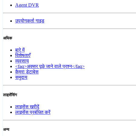
Agent DVR
उपयोगकर्ता गाइड
अधिक
बारे में
विशेषताएँ
व्यवसाय
<faq>अक्सर पूछे जाने वाले प्रश्न</faq>
कैमरा डेटाबेस
समुदाय
लाइसेंसिंग
लाइसेंस खरीदें
लाइसेंस प्रबंधित करें
अन्य