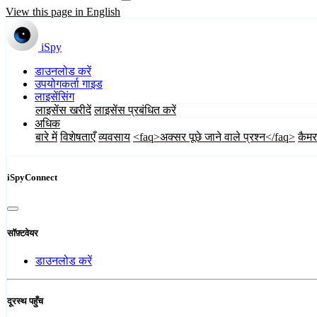
View this page in English
iSpy
डाउनलोड करें
उपयोगकर्ता गाइड
लाइसेंसिंग
लाइसेंस खरीदें
लाइसेंस प्रबंधित करें
अधिक
बारे में
विशेषताएँ
व्यवसाय
<faq>अक्सर पूछे जाने वाले प्रश्न</faq>
कैमर
iSpyConnect
सॉफ़्टवेयर
डाउनलोड करें
दूरस्थ पहुँच