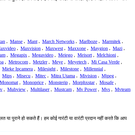
tan
,
Manse
,
Mant
,
March Networks
,
Marlboze
,
Marmitek
,
axvideo
,
Maxvision
,
Maxwest
,
Maxxone
,
Maygion
,
Mazi
,
cam
,
Megapix
,
Megavideo
,
Meiego
,
Meisort
,
Melchioni
,
oa
,
Metrocom
,
Metzler
,
Meye
,
Meyetech
,
Mi Casa Verde
,
,
Mieke Ipcamera
,
Milesight
,
Milestone
,
Millennial
,
,
Mips
,
Misecu
,
Mitec
,
Mitra Utama
,
Mivision
,
Mjpeg
,
Monomat
,
Monoprice
,
Monsterip
,
Morphxstar
,
Mosafe
,
v
,
Mubview
,
Multilaser
,
Mustcam
,
Mv Power
,
Mvs
,
Mvteam
लत या पुराने हो सकते हैं। हम कोई गारंटी या वारंटी प्रदान नहीं करते कि आप