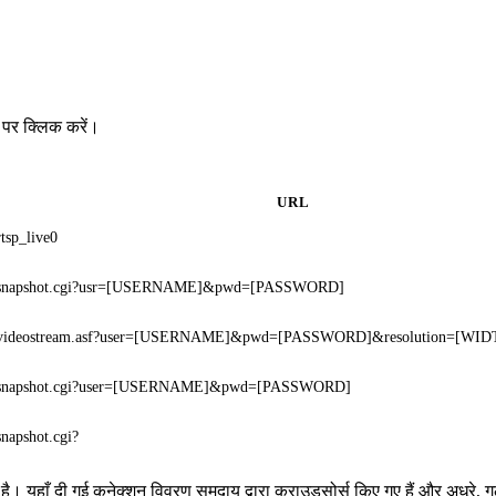
 पर क्लिक करें।
URL
rtsp_live0
snapshot.cgi?usr=[USERNAME]&pwd=[PASSWORD]
videostream.asf?user=[USERNAME]&pwd=[PASSWORD]&resolution=[WI
snapshot.cgi?user=[USERNAME]&pwd=[PASSWORD]
snapshot.cgi?
है। यहाँ दी गई कनेक्शन विवरण समुदाय द्वारा क्राउडसोर्स किए गए हैं और अधूरे, ग