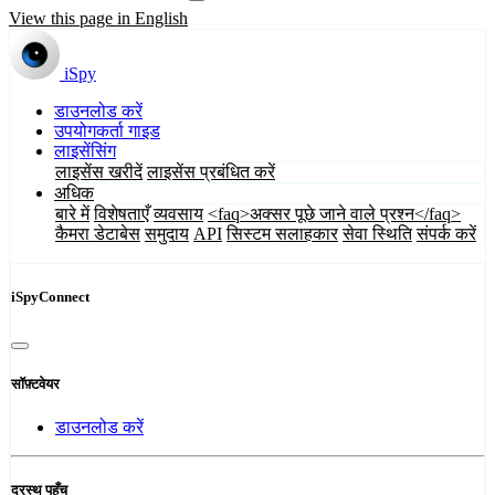
View this page in English
iSpy
डाउनलोड करें
उपयोगकर्ता गाइड
लाइसेंसिंग
लाइसेंस खरीदें
लाइसेंस प्रबंधित करें
अधिक
बारे में
विशेषताएँ
व्यवसाय
<faq>अक्सर पूछे जाने वाले प्रश्न</faq>
कैमरा डेटाबेस
समुदाय
API
सिस्टम सलाहकार
सेवा स्थिति
संपर्क करें
iSpyConnect
सॉफ़्टवेयर
डाउनलोड करें
दूरस्थ पहुँच