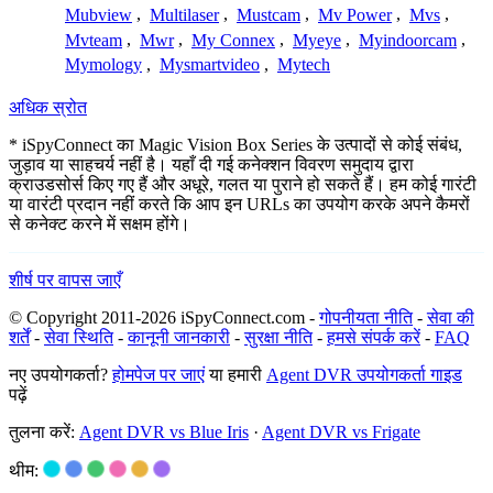
Mubview
,
Multilaser
,
Mustcam
,
Mv Power
,
Mvs
,
Mvteam
,
Mwr
,
My Connex
,
Myeye
,
Myindoorcam
,
Mymology
,
Mysmartvideo
,
Mytech
अधिक स्रोत
* iSpyConnect का Magic Vision Box Series के उत्पादों से कोई संबंध,
जुड़ाव या साहचर्य नहीं है। यहाँ दी गई कनेक्शन विवरण समुदाय द्वारा
क्राउडसोर्स किए गए हैं और अधूरे, गलत या पुराने हो सकते हैं। हम कोई गारंटी
या वारंटी प्रदान नहीं करते कि आप इन URLs का उपयोग करके अपने कैमरों
से कनेक्ट करने में सक्षम होंगे।
शीर्ष पर वापस जाएँ
© Copyright 2011-2026 iSpyConnect.com -
गोपनीयता नीति
-
सेवा की
शर्तें
-
सेवा स्थिति
-
कानूनी जानकारी
-
सुरक्षा नीति
-
हमसे संपर्क करें
-
FAQ
नए उपयोगकर्ता?
होमपेज पर जाएं
या हमारी
Agent DVR उपयोगकर्ता गाइड
पढ़ें
तुलना करें:
Agent DVR vs Blue Iris
·
Agent DVR vs Frigate
थीम: