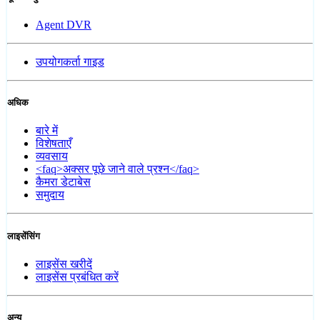
Agent DVR
उपयोगकर्ता गाइड
अधिक
बारे में
विशेषताएँ
व्यवसाय
<faq>अक्सर पूछे जाने वाले प्रश्न</faq>
कैमरा डेटाबेस
समुदाय
लाइसेंसिंग
लाइसेंस खरीदें
लाइसेंस प्रबंधित करें
अन्य