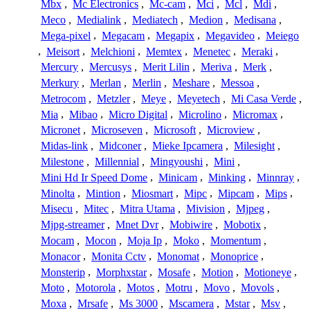
Mbx
,
Mc Electronics
,
Mc-cam
,
Mci
,
Mcl
,
Mdi
,
Meco
,
Medialink
,
Mediatech
,
Medion
,
Medisana
,
Mega-pixel
,
Megacam
,
Megapix
,
Megavideo
,
Meiego
,
Meisort
,
Melchioni
,
Memtex
,
Menetec
,
Meraki
,
Mercury
,
Mercusys
,
Merit Lilin
,
Meriva
,
Merk
,
Merkury
,
Merlan
,
Merlin
,
Meshare
,
Messoa
,
Metrocom
,
Metzler
,
Meye
,
Meyetech
,
Mi Casa Verde
,
Mia
,
Mibao
,
Micro Digital
,
Microlino
,
Micromax
,
Micronet
,
Microseven
,
Microsoft
,
Microview
,
Midas-link
,
Midconer
,
Mieke Ipcamera
,
Milesight
,
Milestone
,
Millennial
,
Mingyoushi
,
Mini
,
Mini Hd Ir Speed Dome
,
Minicam
,
Minking
,
Minnray
,
Minolta
,
Mintion
,
Miosmart
,
Mipc
,
Mipcam
,
Mips
,
Misecu
,
Mitec
,
Mitra Utama
,
Mivision
,
Mjpeg
,
Mjpg-streamer
,
Mnet Dvr
,
Mobiwire
,
Mobotix
,
Mocam
,
Mocon
,
Moja Ip
,
Moko
,
Momentum
,
Monacor
,
Monita Cctv
,
Monomat
,
Monoprice
,
Monsterip
,
Morphxstar
,
Mosafe
,
Motion
,
Motioneye
,
Moto
,
Motorola
,
Motos
,
Motru
,
Movo
,
Movols
,
Moxa
,
Mrsafe
,
Ms 3000
,
Mscamera
,
Mstar
,
Msv
,