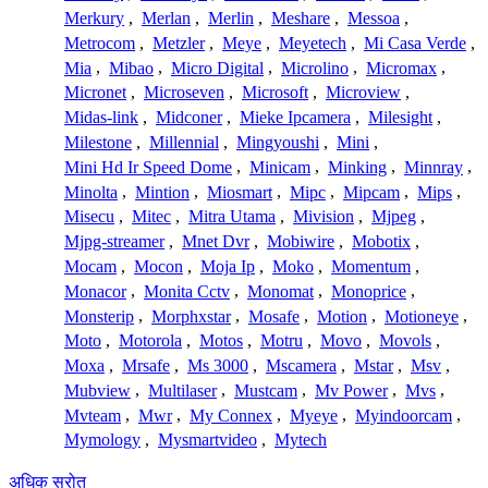
Merkury
,
Merlan
,
Merlin
,
Meshare
,
Messoa
,
Metrocom
,
Metzler
,
Meye
,
Meyetech
,
Mi Casa Verde
,
Mia
,
Mibao
,
Micro Digital
,
Microlino
,
Micromax
,
Micronet
,
Microseven
,
Microsoft
,
Microview
,
Midas-link
,
Midconer
,
Mieke Ipcamera
,
Milesight
,
Milestone
,
Millennial
,
Mingyoushi
,
Mini
,
Mini Hd Ir Speed Dome
,
Minicam
,
Minking
,
Minnray
,
Minolta
,
Mintion
,
Miosmart
,
Mipc
,
Mipcam
,
Mips
,
Misecu
,
Mitec
,
Mitra Utama
,
Mivision
,
Mjpeg
,
Mjpg-streamer
,
Mnet Dvr
,
Mobiwire
,
Mobotix
,
Mocam
,
Mocon
,
Moja Ip
,
Moko
,
Momentum
,
Monacor
,
Monita Cctv
,
Monomat
,
Monoprice
,
Monsterip
,
Morphxstar
,
Mosafe
,
Motion
,
Motioneye
,
Moto
,
Motorola
,
Motos
,
Motru
,
Movo
,
Movols
,
Moxa
,
Mrsafe
,
Ms 3000
,
Mscamera
,
Mstar
,
Msv
,
Mubview
,
Multilaser
,
Mustcam
,
Mv Power
,
Mvs
,
Mvteam
,
Mwr
,
My Connex
,
Myeye
,
Myindoorcam
,
Mymology
,
Mysmartvideo
,
Mytech
अधिक स्रोत