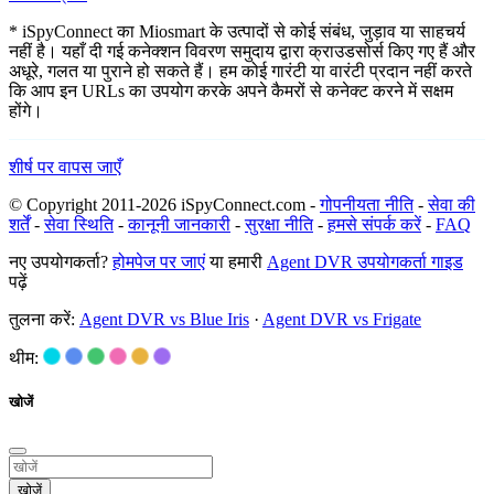
* iSpyConnect का Miosmart के उत्पादों से कोई संबंध, जुड़ाव या साहचर्य
नहीं है। यहाँ दी गई कनेक्शन विवरण समुदाय द्वारा क्राउडसोर्स किए गए हैं और
अधूरे, गलत या पुराने हो सकते हैं। हम कोई गारंटी या वारंटी प्रदान नहीं करते
कि आप इन URLs का उपयोग करके अपने कैमरों से कनेक्ट करने में सक्षम
होंगे।
शीर्ष पर वापस जाएँ
© Copyright 2011-2026 iSpyConnect.com -
गोपनीयता नीति
-
सेवा की
शर्तें
-
सेवा स्थिति
-
कानूनी जानकारी
-
सुरक्षा नीति
-
हमसे संपर्क करें
-
FAQ
नए उपयोगकर्ता?
होमपेज पर जाएं
या हमारी
Agent DVR उपयोगकर्ता गाइड
पढ़ें
तुलना करें:
Agent DVR vs Blue Iris
·
Agent DVR vs Frigate
थीम:
खोजें
खोजें