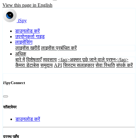
View this page in English
iSpy
डाउनलोड करें
उपयोगकर्ता गाइड
लाइसेंसिंग
लाइसेंस खरीदें
लाइसेंस प्रबंधित करें
अधिक
बारे में
विशेषताएँ
व्यवसाय
<faq>अक्सर पूछे जाने वाले प्रश्न</faq>
कैमरा डेटाबेस
समुदाय
API
सिस्टम सलाहकार
सेवा स्थिति
संपर्क करें
iSpyConnect
सॉफ़्टवेयर
डाउनलोड करें
दूरस्थ पहुँच