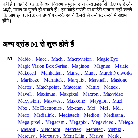
नहीं है। यहाँ दी गई कनेक्शन विवरण समुदाय द्वारा क्राउडसोर्स किए गए हैं और
अधूरे, गलत या पुराने हो सकते हैं। हम कोई गारंटी या वारंटी प्रदान नहीं करते
कि आप इन URLs का उपयोग करके अपने कैमरों से कनेक्ट करने में सक्षम
होंगे।
अन्य ब्रांड M से शुरू होते हैं
M
Mabio
,
Mace
,
Mach
,
Macrovision
,
Magic Eye
,
Magic Vision Box Series
,
Maginon
,
Magnus
,
Maizic
,
Makecell
,
Manhattan
,
Manse
,
Mant
,
March Networks
,
Marlboze
,
Marmitek
,
Marquis
,
Marshall
,
Masione
,
Master
,
Matchpoint
,
Matecam
,
Matrix
,
Mattex
,
Mavell
,
Maximus
,
Maxpixel
,
Maxron
,
Maxvideo
,
Maxvision
,
Maxwest
,
Maxxone
,
Maygion
,
Mazi
,
Mbx
,
Mc Electronics
,
Mc-cam
,
Mci
,
Mcl
,
Mdi
,
Meco
,
Medialink
,
Mediatech
,
Medion
,
Medisana
,
Mega-pixel
,
Megacam
,
Megapix
,
Megavideo
,
Meiego
,
Meisort
,
Melchioni
,
Memtex
,
Menetec
,
Meraki
,
Mercury
,
Mercusys
,
Merit Lilin
,
Meriva
,
Merk
,