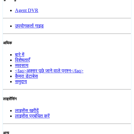
Agent DVR
उपयोगकर्ता गाइड
अधिक
बारे में
विशेषताएँ
व्यवसाय
<faq>अक्सर पूछे जाने वाले प्रश्न</faq>
कैमरा डेटाबेस
समुदाय
लाइसेंसिंग
लाइसेंस खरीदें
लाइसेंस प्रबंधित करें
अन्य