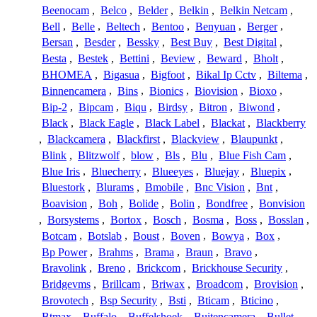
Beenocam
,
Belco
,
Belder
,
Belkin
,
Belkin Netcam
,
Bell
,
Belle
,
Beltech
,
Bentoo
,
Benyuan
,
Berger
,
Bersan
,
Besder
,
Bessky
,
Best Buy
,
Best Digital
,
Besta
,
Bestek
,
Bettini
,
Beview
,
Beward
,
Bholt
,
BHOMEA
,
Bigasua
,
Bigfoot
,
Bikal Ip Cctv
,
Biltema
,
Binnencamera
,
Bins
,
Bionics
,
Biovision
,
Bioxo
,
Bip-2
,
Bipcam
,
Biqu
,
Birdsy
,
Bitron
,
Biwond
,
Black
,
Black Eagle
,
Black Label
,
Blackat
,
Blackberry
,
Blackcamera
,
Blackfirst
,
Blackview
,
Blaupunkt
,
Blink
,
Blitzwolf
,
blow
,
Bls
,
Blu
,
Blue Fish Cam
,
Blue Iris
,
Bluecherry
,
Blueeyes
,
Bluejay
,
Bluepix
,
Bluestork
,
Blurams
,
Bmobile
,
Bnc Vision
,
Bnt
,
Boavision
,
Boh
,
Bolide
,
Bolin
,
Bondfree
,
Bonvision
,
Borsystems
,
Bortox
,
Bosch
,
Bosma
,
Boss
,
Bosslan
,
Botcam
,
Botslab
,
Boust
,
Boven
,
Bowya
,
Box
,
Bp Power
,
Brahms
,
Brama
,
Braun
,
Bravo
,
Bravolink
,
Breno
,
Brickcom
,
Brickhouse Security
,
Bridgevms
,
Brillcam
,
Briwax
,
Broadcom
,
Brovision
,
Brovotech
,
Bsp Security
,
Bsti
,
Bticam
,
Bticino
,
Btmax
,
Buffalo
,
Buffelshoek
,
Buitencamera
,
Bullet
,