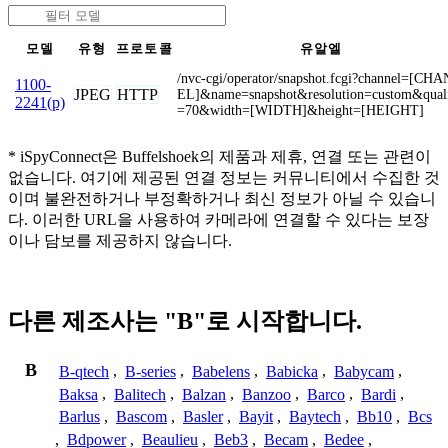
모델
유형
프로토콜
유알엘
/nvc-cgi/operator/snapshot.fcgi?channel=[CH
1100-
JPEG
HTTP
EL]&name=snapshot&resolution=custom&qual
2241(p)
=70&width=[WIDTH]&height=[HEIGHT]
* iSpyConnect은 Buffelshoek의 제품과 제휴, 연결 또는 관련이
없습니다. 여기에 제공된 연결 정보는 커뮤니티에서 수집한 것
이며 불완전하거나 부정확하거나 최신 정보가 아닐 수 있습니
다. 이러한 URL을 사용하여 카메라에 연결할 수 있다는 보장
이나 담보를 제공하지 않습니다.
다른 제조사는 "B"로 시작합니다.
B
B-qtech
,
B-series
,
Babelens
,
Babicka
,
Babycam
,
Baksa
,
Balitech
,
Balzan
,
Banzoo
,
Barco
,
Bardi
,
Barlus
,
Bascom
,
Basler
,
Bayit
,
Baytech
,
Bb10
,
Bcs
,
Bdpower
,
Beaulieu
,
Beb3
,
Becam
,
Bedee
,