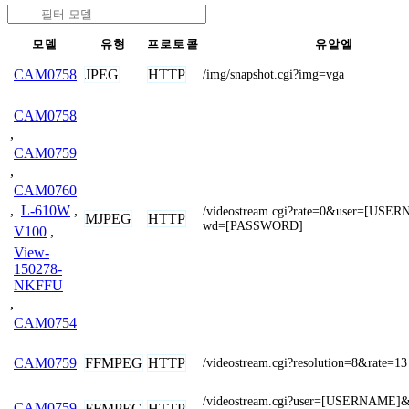
모델
유형
프로토콜
유알엘
JPEG
HTTP
CAM0758
/img/snapshot.cgi?img=vga
CAM0758
,
CAM0759
,
CAM0760
,
L-610W
,
/videostream.cgi?rate=0&user=[US
MJPEG
HTTP
wd=[PASSWORD]
V100
,
View-
150278-
NKFFU
,
CAM0754
FFMPEG
HTTP
CAM0759
/videostream.cgi?resolution=8&rate=13
/videostream.cgi?user=[USERNAME]
CAM0759
FFMPEG
HTTP