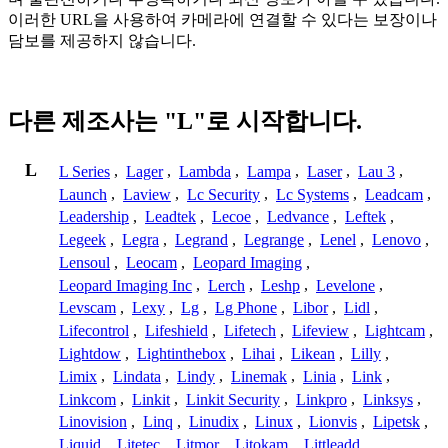
이러한 URL을 사용하여 카메라에 연결할 수 있다는 보장이나
담보를 제공하지 않습니다.
다른 제조사는 "L"로 시작합니다.
L
L Series
,
Lager
,
Lambda
,
Lampa
,
Laser
,
Lau 3
,
Launch
,
Laview
,
Lc Security
,
Lc Systems
,
Leadcam
,
Leadership
,
Leadtek
,
Lecoe
,
Ledvance
,
Leftek
,
Legeek
,
Legra
,
Legrand
,
Legrange
,
Lenel
,
Lenovo
,
Lensoul
,
Leocam
,
Leopard Imaging
,
Leopard Imaging Inc
,
Lerch
,
Leshp
,
Levelone
,
Levscam
,
Lexy
,
Lg
,
Lg Phone
,
Libor
,
Lidl
,
Lifecontrol
,
Lifeshield
,
Lifetech
,
Lifeview
,
Lightcam
,
Lightdow
,
Lightinthebox
,
Lihai
,
Likean
,
Lilly
,
Limix
,
Lindata
,
Lindy
,
Linemak
,
Linia
,
Link
,
Linkcom
,
Linkit
,
Linkit Security
,
Linkpro
,
Linksys
,
Linovision
,
Linq
,
Linudix
,
Linux
,
Lionvis
,
Lipetsk
,
Liquid
,
Litetec
,
Litmor
,
Litokam
,
Littleadd
,