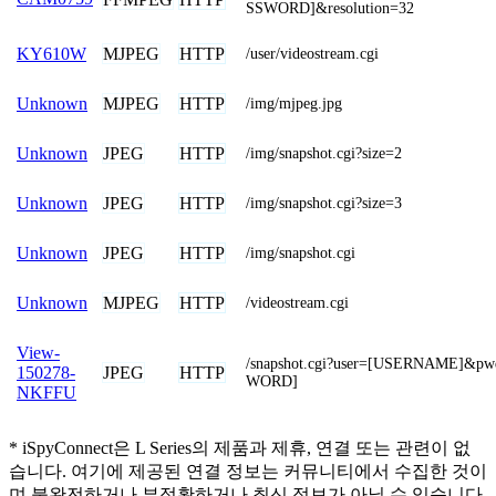
SSWORD]&resolution=32
MJPEG
HTTP
KY610W
/user/videostream.cgi
MJPEG
HTTP
Unknown
/img/mjpeg.jpg
JPEG
HTTP
Unknown
/img/snapshot.cgi?size=2
JPEG
HTTP
Unknown
/img/snapshot.cgi?size=3
JPEG
HTTP
Unknown
/img/snapshot.cgi
MJPEG
HTTP
Unknown
/videostream.cgi
View-
/snapshot.cgi?user=[USERNAME]&p
JPEG
HTTP
150278-
WORD]
NKFFU
* iSpyConnect은 L Series의 제품과 제휴, 연결 또는 관련이 없
습니다. 여기에 제공된 연결 정보는 커뮤니티에서 수집한 것이
며 불완전하거나 부정확하거나 최신 정보가 아닐 수 있습니다.