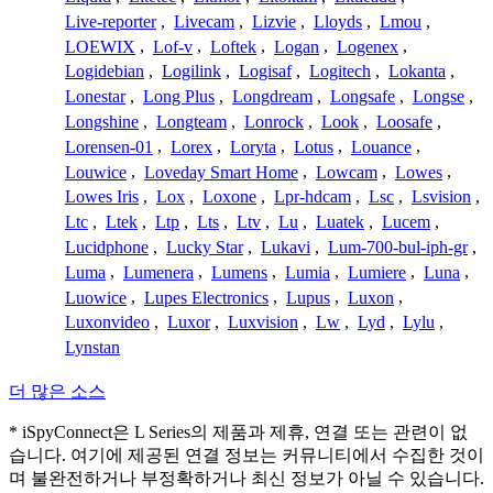
Live-reporter
,
Livecam
,
Lizvie
,
Lloyds
,
Lmou
,
LOEWIX
,
Lof-v
,
Loftek
,
Logan
,
Logenex
,
Logidebian
,
Logilink
,
Logisaf
,
Logitech
,
Lokanta
,
Lonestar
,
Long Plus
,
Longdream
,
Longsafe
,
Longse
,
Longshine
,
Longteam
,
Lonrock
,
Look
,
Loosafe
,
Lorensen-01
,
Lorex
,
Loryta
,
Lotus
,
Louance
,
Louwice
,
Loveday Smart Home
,
Lowcam
,
Lowes
,
Lowes Iris
,
Lox
,
Loxone
,
Lpr-hdcam
,
Lsc
,
Lsvision
,
Ltc
,
Ltek
,
Ltp
,
Lts
,
Ltv
,
Lu
,
Luatek
,
Lucem
,
Lucidphone
,
Lucky Star
,
Lukavi
,
Lum-700-bul-iph-gr
,
Luma
,
Lumenera
,
Lumens
,
Lumia
,
Lumiere
,
Luna
,
Luowice
,
Lupes Electronics
,
Lupus
,
Luxon
,
Luxonvideo
,
Luxor
,
Luxvision
,
Lw
,
Lyd
,
Lylu
,
Lynstan
더 많은 소스
* iSpyConnect은 L Series의 제품과 제휴, 연결 또는 관련이 없
습니다. 여기에 제공된 연결 정보는 커뮤니티에서 수집한 것이
며 불완전하거나 부정확하거나 최신 정보가 아닐 수 있습니다.