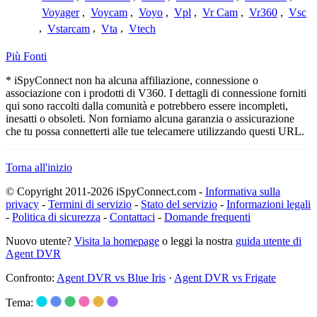
Voyager
,
Voycam
,
Voyo
,
Vpl
,
Vr Cam
,
Vr360
,
Vsc
,
Vstarcam
,
Vta
,
Vtech
Più Fonti
* iSpyConnect non ha alcuna affiliazione, connessione o
associazione con i prodotti di V360. I dettagli di connessione forniti
qui sono raccolti dalla comunità e potrebbero essere incompleti,
inesatti o obsoleti. Non forniamo alcuna garanzia o assicurazione
che tu possa connetterti alle tue telecamere utilizzando questi URL.
Torna all'inizio
© Copyright 2011-2026 iSpyConnect.com -
Informativa sulla
privacy
-
Termini di servizio
-
Stato del servizio
-
Informazioni legali
-
Politica di sicurezza
-
Contattaci
-
Domande frequenti
Nuovo utente?
Visita la homepage
o leggi la nostra
guida utente di
Agent DVR
Confronto:
Agent DVR vs Blue Iris
·
Agent DVR vs Frigate
Tema: