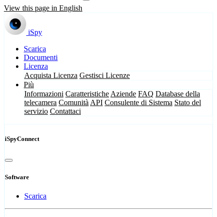
View this page in English
iSpy
Scarica
Documenti
Licenza
Acquista Licenza
Gestisci Licenze
Più
Informazioni
Caratteristiche
Aziende
FAQ
Database della
telecamera
Comunità
API
Consulente di Sistema
Stato del
servizio
Contattaci
iSpyConnect
Software
Scarica