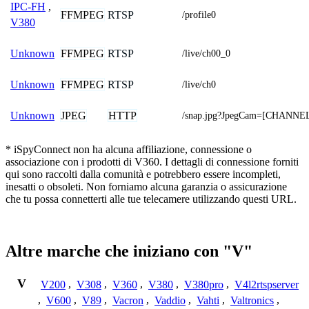
IPC-FH
,
FFMPEG
RTSP
/profile0
V380
FFMPEG
RTSP
Unknown
/live/ch00_0
FFMPEG
RTSP
Unknown
/live/ch0
JPEG
HTTP
Unknown
/snap.jpg?JpegCam=[CHANNE
* iSpyConnect non ha alcuna affiliazione, connessione o
associazione con i prodotti di V360. I dettagli di connessione forniti
qui sono raccolti dalla comunità e potrebbero essere incompleti,
inesatti o obsoleti. Non forniamo alcuna garanzia o assicurazione
che tu possa connetterti alle tue telecamere utilizzando questi URL.
Altre marche che iniziano con "V"
V
V200
,
V308
,
V360
,
V380
,
V380pro
,
V4l2rtspserver
,
V600
,
V89
,
Vacron
,
Vaddio
,
Vahti
,
Valtronics
,