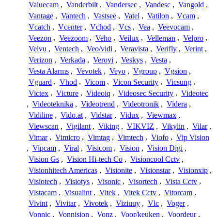
Valuecam
,
Vanderbilt
,
Vandersec
,
Vandesc
,
Vangold
,
Vantage
,
Vantech
,
Vastsee
,
Vatel
,
Vatilon
,
Vcam
,
Vcatch
,
Vcenter
,
Vchod
,
Vcs
,
Vea
,
Veevocam
,
Veezon
,
Veezoom
,
Veho
,
Veilux
,
Velleman
,
Velpro
,
Velvu
,
Ventech
,
Veo/vidi
,
Veravista
,
Verifly
,
Verint
,
Verizon
,
Verkada
,
Veroyi
,
Veskys
,
Vesta
,
Vesta Alarms
,
Vevotek
,
Veyo
,
Vgroup
,
Vgsion
,
Vguard
,
Vhod
,
Vicom
,
Vicon Security
,
Vicsung
,
Victex
,
Victure
,
Videoiq
,
Videosec Security
,
Videotec
,
Videoteknika
,
Videotrend
,
Videotronik
,
Videra
,
Vidiline
,
Vido.at
,
Vidstar
,
Vidux
,
Viewmax
,
Viewscan
,
Vigilant
,
Viking
,
VIKVIZ
,
Vikylin
,
Vilar
,
Vimar
,
Vimicro
,
Vimtag
,
Vimtech
,
Viofo
,
Vip Vision
,
Vipcam
,
Viral
,
Visicom
,
Vision
,
Vision Digi
,
Vision Gs
,
Vision Hi-tech Co
,
Visioncool Cctv
,
Visionhitech Americas
,
Visionite
,
Visionstar
,
Visionxip
,
Visiotech
,
Visiotys
,
Visonic
,
Visortech
,
Vista Cctv
,
Vistacam
,
Visualint
,
Vitek
,
Vitek Cctv
,
Vitorcam
,
Vivint
,
Vivitar
,
Vivotek
,
Viziuuy
,
Vlc
,
Voger
,
Vonnic
,
Vonnision
,
Vonz
,
Voor/keuken
,
Voordeur
,