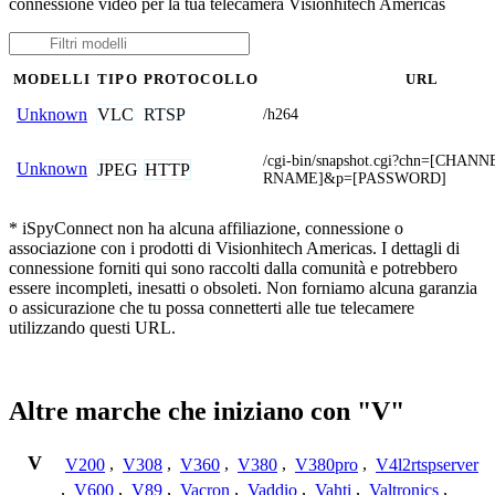
connessione video per la tua telecamera Visionhitech Americas
MODELLI
TIPO
PROTOCOLLO
URL
VLC
RTSP
Unknown
/h264
/cgi-bin/snapshot.cgi?chn=[CHA
Unknown
JPEG
HTTP
RNAME]&p=[PASSWORD]
* iSpyConnect non ha alcuna affiliazione, connessione o
associazione con i prodotti di Visionhitech Americas. I dettagli di
connessione forniti qui sono raccolti dalla comunità e potrebbero
essere incompleti, inesatti o obsoleti. Non forniamo alcuna garanzia
o assicurazione che tu possa connetterti alle tue telecamere
utilizzando questi URL.
Altre marche che iniziano con "V"
V
V200
,
V308
,
V360
,
V380
,
V380pro
,
V4l2rtspserver
,
V600
,
V89
,
Vacron
,
Vaddio
,
Vahti
,
Valtronics
,