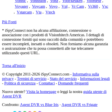
Vonnic
,
Vonnision
,
Vonz
,
Voor/keuken
,
Voordeur
,
Voyager
,
Voycam
,
Voyo
,
Vpl
,
Vr Cam
,
Vr360
,
Vsc
,
Vstarcam
,
Vta
,
Vtech
Più Fonti
* iSpyConnect non ha alcuna affiliazione, connessione o
associazione con i prodotti di Visionhitech Americas. I dettagli di
connessione forniti qui sono raccolti dalla comunità e potrebbero
essere incompleti, inesatti o obsoleti. Non forniamo alcuna garanzia
o assicurazione che tu possa connetterti alle tue telecamere
utilizzando questi URL.
Torna all'inizio
© Copyright 2011-2026 iSpyConnect.com -
Informativa sulla
privacy
-
Termini di servizio
-
Stato del servizio
-
Informazioni legali
-
Politica di sicurezza
-
Contattaci
-
Domande frequenti
Nuovo utente?
Visita la homepage
o leggi la nostra
guida utente di
Agent DVR
Confronto:
Agent DVR vs Blue Iris
·
Agent DVR vs Frigate