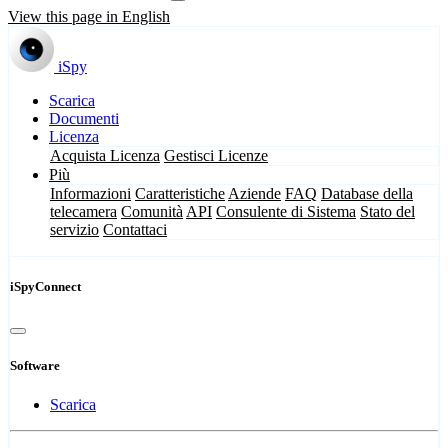
View this page in English
iSpy
Scarica
Documenti
Licenza
Acquista Licenza
Gestisci Licenze
Più
Informazioni
Caratteristiche
Aziende
FAQ
Database della
telecamera
Comunità
API
Consulente di Sistema
Stato del
servizio
Contattaci
iSpyConnect
Software
Scarica