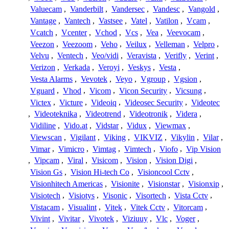
Valuecam
,
Vanderbilt
,
Vandersec
,
Vandesc
,
Vangold
,
Vantage
,
Vantech
,
Vastsee
,
Vatel
,
Vatilon
,
Vcam
,
Vcatch
,
Vcenter
,
Vchod
,
Vcs
,
Vea
,
Veevocam
,
Veezon
,
Veezoom
,
Veho
,
Veilux
,
Velleman
,
Velpro
,
Velvu
,
Ventech
,
Veo/vidi
,
Veravista
,
Verifly
,
Verint
,
Verizon
,
Verkada
,
Veroyi
,
Veskys
,
Vesta
,
Vesta Alarms
,
Vevotek
,
Veyo
,
Vgroup
,
Vgsion
,
Vguard
,
Vhod
,
Vicom
,
Vicon Security
,
Vicsung
,
Victex
,
Victure
,
Videoiq
,
Videosec Security
,
Videotec
,
Videoteknika
,
Videotrend
,
Videotronik
,
Videra
,
Vidiline
,
Vido.at
,
Vidstar
,
Vidux
,
Viewmax
,
Viewscan
,
Vigilant
,
Viking
,
VIKVIZ
,
Vikylin
,
Vilar
,
Vimar
,
Vimicro
,
Vimtag
,
Vimtech
,
Viofo
,
Vip Vision
,
Vipcam
,
Viral
,
Visicom
,
Vision
,
Vision Digi
,
Vision Gs
,
Vision Hi-tech Co
,
Visioncool Cctv
,
Visionhitech Americas
,
Visionite
,
Visionstar
,
Visionxip
,
Visiotech
,
Visiotys
,
Visonic
,
Visortech
,
Vista Cctv
,
Vistacam
,
Visualint
,
Vitek
,
Vitek Cctv
,
Vitorcam
,
Vivint
,
Vivitar
,
Vivotek
,
Viziuuy
,
Vlc
,
Voger
,