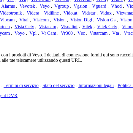
a Alarms
,
Vevotek
,
Veyo
,
Vgroup
,
Vgsion
,
Vguard
,
Vhod
,
Vi
Videotronik
,
Videra
,
Vidiline
,
Vido.at
,
Vidstar
,
Vidux
,
Viewma
Vipcam
,
Viral
,
Visicom
,
Vision
,
Vision Digi
,
Vision Gs
,
Vision
rtech
,
Vista Cctv
,
Vistacam
,
Visualint
,
Vitek
,
Vitek Cctv
,
Vitor
ycam
,
Voyo
,
Vpl
,
Vr Cam
,
Vr360
,
Vsc
,
Vstarcam
,
Vta
,
Vtec
n i prodotti di Veyo. I dettagli di connessione forniti qui sono raccolti
 alle tue telecamere utilizzando questi URL.
-
Termini di servizio
-
Stato del servizio
-
Informazioni legali
-
Politica
Agent DVR