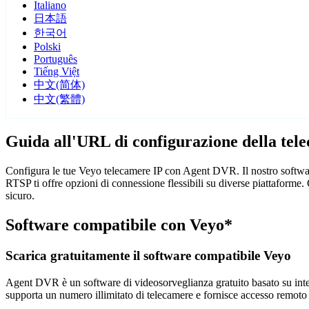
Italiano
日本語
한국어
Polski
Português
Tiếng Việt
中文(简体)
中文(繁體)
Guida all'URL di configurazione della tel
Configura le tue Veyo telecamere IP con Agent DVR. Il nostro softwar
RTSP ti offre opzioni di connessione flessibili su diverse piattaforme
sicuro.
Software compatibile con Veyo*
Scarica gratuitamente il software compatibile Veyo
Agent DVR è un software di videosorveglianza gratuito basato su intelli
supporta un numero illimitato di telecamere e fornisce accesso remoto