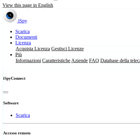
View this page in English
iSpy
Scarica
Documenti
Licenza
Acquista Licenza
Gestisci Licenze
Più
Informazioni
Caratteristiche
Aziende
FAQ
Database della tele
iSpyConnect
Software
Scarica
Accesso remoto