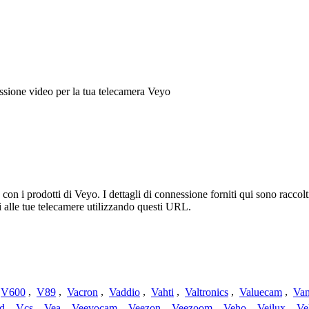
sione video per la tua telecamera Veyo
n i prodotti di Veyo. I dettagli di connessione forniti qui sono raccolti
 alle tue telecamere utilizzando questi URL.
V600
,
V89
,
Vacron
,
Vaddio
,
Vahti
,
Valtronics
,
Valuecam
,
Van
d
,
Vcs
,
Vea
,
Veevocam
,
Veezon
,
Veezoom
,
Veho
,
Veilux
,
Ve