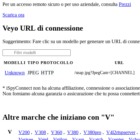
Per un accesso remoto sicuro o per uso aziendale, consulta
Prezzi
Scarica ora
Veyo URL di connessione
Suggerimento: Fare clic su un modello per generare un URL di connes
MODELLI
TIPO
PROTOCOLLO
URL
JPEG
HTTP
Unknown
/snap.jpg?JpegCam=[CHANNEL]
* iSpyConnect non ha alcuna affiliazione, connessione o associazione co
Non forniamo alcuna garanzia o assicurazione che tu possa connetterti
Altre marche che iniziano con "V"
V
V200
,
V308
,
V360
,
V380
,
V380pro
,
V4l2rtspserver
,
Vastsee
,
Vatel
,
Vatilon
,
Vcam
,
Vcatch
,
Vcenter
,
Vcho