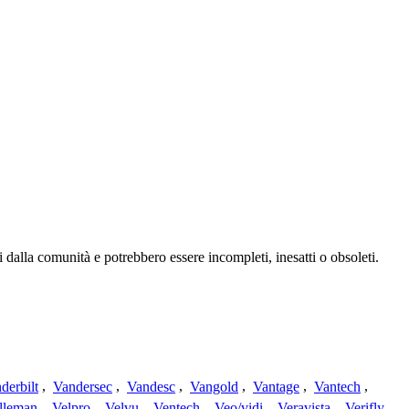
 dalla comunità e potrebbero essere incompleti, inesatti o obsoleti.
derbilt
,
Vandersec
,
Vandesc
,
Vangold
,
Vantage
,
Vantech
,
lleman
,
Velpro
,
Velvu
,
Ventech
,
Veo/vidi
,
Veravista
,
Verifly
,