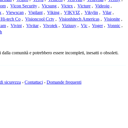
com
,
Vicon Security
,
Vicsung
,
Victex
,
Victure
,
Videoiq
,
x
,
Viewscan
,
Vigilant
,
Viking
,
VIKVIZ
,
Vikylin
,
Vilar
,
 Hi-tech Co
,
Visioncool Cctv
,
Visionhitech Americas
,
Visionite
,
cam
,
Vivint
,
Vivitar
,
Vivotek
,
Viziuuy
,
Vlc
,
Voger
,
Vonnic
,
h
 dalla comunità e potrebbero essere incompleti, inesatti o obsoleti.
 di sicurezza
-
Contattaci
-
Domande frequenti