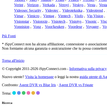
Verint
,
Verizon
,
Verkada
,
Veroyi
,
Veskys
,
Vesta
,
Vest
Videosec Security
,
Videotec
,
Videoteknika
,
Videotrend
,
Vimar
,
Vimicro
,
Vimtag
,
Vimtech
,
Viofo
,
Vip Vision
,
Visionstar
,
Visionxip
,
Visiotech
,
Visiotys
,
Visonic
,
Viso
Vonnision
,
Vonz
,
Voor/keuken
,
Voordeur
,
Voyager
,
Vo
Più Fonti
* iSpyConnect non ha alcuna affiliazione, connessione o associazione co
Non forniamo alcuna garanzia o assicurazione che tu possa connetterti
Torna all'inizio
© Copyright 2011-2026 iSpyConnect.com -
Informativa sulla privacy
Nuovo utente?
Visita la homepage
o leggi la nostra
guida utente di 
Confronto:
Agent DVR vs Blue Iris
·
Agent DVR vs Frigate
Tema:
Ricerca