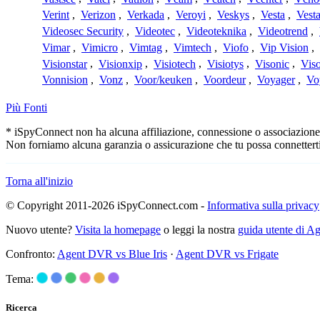
Verint
,
Verizon
,
Verkada
,
Veroyi
,
Veskys
,
Vesta
,
Vest
Videosec Security
,
Videotec
,
Videoteknika
,
Videotrend
,
Vimar
,
Vimicro
,
Vimtag
,
Vimtech
,
Viofo
,
Vip Vision
,
Visionstar
,
Visionxip
,
Visiotech
,
Visiotys
,
Visonic
,
Viso
Vonnision
,
Vonz
,
Voor/keuken
,
Voordeur
,
Voyager
,
Vo
Più Fonti
* iSpyConnect non ha alcuna affiliazione, connessione o associazione co
Non forniamo alcuna garanzia o assicurazione che tu possa connetterti
Torna all'inizio
© Copyright 2011-2026 iSpyConnect.com -
Informativa sulla privacy
Nuovo utente?
Visita la homepage
o leggi la nostra
guida utente di 
Confronto:
Agent DVR vs Blue Iris
·
Agent DVR vs Frigate
Tema:
Ricerca