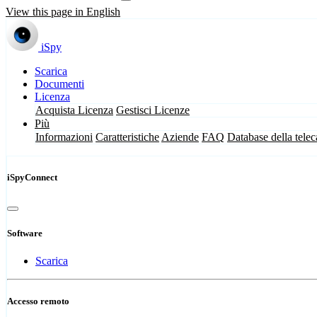
View this page in English
iSpy
Scarica
Documenti
Licenza
Acquista Licenza
Gestisci Licenze
Più
Informazioni
Caratteristiche
Aziende
FAQ
Database della tele
iSpyConnect
Software
Scarica
Accesso remoto