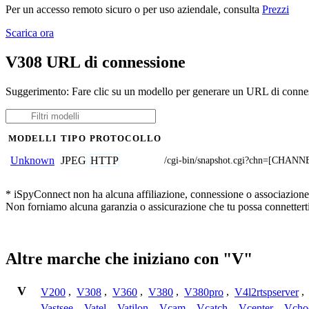
Per un accesso remoto sicuro o per uso aziendale, consulta
Prezzi
Scarica ora
V308 URL di connessione
Suggerimento: Fare clic su un modello per generare un URL di conne
MODELLI
TIPO
PROTOCOLLO
JPEG
HTTP
Unknown
/cgi-bin/snapshot.cgi?chn=[C
* iSpyConnect non ha alcuna affiliazione, connessione o associazione co
Non forniamo alcuna garanzia o assicurazione che tu possa connetterti
Altre marche che iniziano con "V"
V
V200
,
V308
,
V360
,
V380
,
V380pro
,
V4l2rtspserver
,
Vastsee
,
Vatel
,
Vatilon
,
Vcam
,
Vcatch
,
Vcenter
,
Vcho