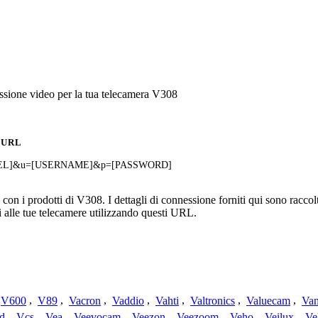
ssione video per la tua telecamera V308
URL
HANNEL]&u=[USERNAME]&p=[PASSWORD]
n i prodotti di V308. I dettagli di connessione forniti qui sono raccolti
 alle tue telecamere utilizzando questi URL.
V600
,
V89
,
Vacron
,
Vaddio
,
Vahti
,
Valtronics
,
Valuecam
,
Van
d
,
Vcs
,
Vea
,
Veevocam
,
Veezon
,
Veezoom
,
Veho
,
Veilux
,
Ve