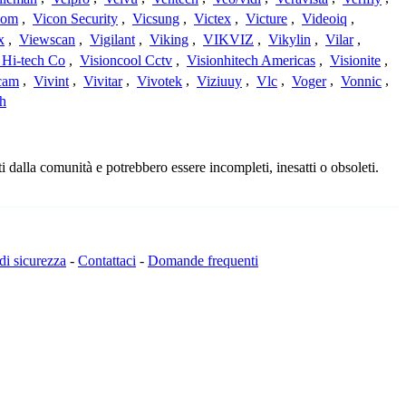
com
,
Vicon Security
,
Vicsung
,
Victex
,
Victure
,
Videoiq
,
x
,
Viewscan
,
Vigilant
,
Viking
,
VIKVIZ
,
Vikylin
,
Vilar
,
 Hi-tech Co
,
Visioncool Cctv
,
Visionhitech Americas
,
Visionite
,
cam
,
Vivint
,
Vivitar
,
Vivotek
,
Viziuuy
,
Vlc
,
Voger
,
Vonnic
,
h
 dalla comunità e potrebbero essere incompleti, inesatti o obsoleti.
 di sicurezza
-
Contattaci
-
Domande frequenti