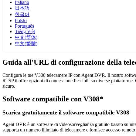
Italiano
日本語
한국어
Polski
Português
Tiếng Việt
中文(简体)
中文(繁體)
Guida all'URL di configurazione della te
Configura le tue V308 telecamere IP con Agent DVR. Il nostro softwar
RTSP ti offre opzioni di connessione flessibili su diverse piattaform
sicuro.
Software compatibile con V308*
Scarica gratuitamente il software compatibile V308
Agent DVR è un software di videosorveglianza gratuito basato su intelli
supporta un numero illimitato di telecamere e fornisce accesso remoto