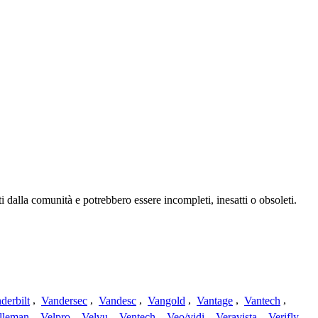
 dalla comunità e potrebbero essere incompleti, inesatti o obsoleti.
derbilt
,
Vandersec
,
Vandesc
,
Vangold
,
Vantage
,
Vantech
,
lleman
,
Velpro
,
Velvu
,
Ventech
,
Veo/vidi
,
Veravista
,
Verifly
,