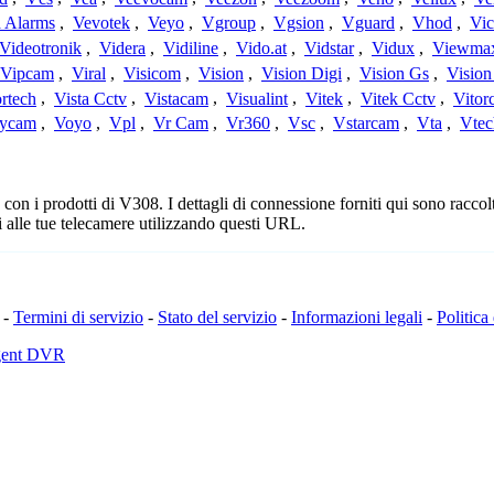
a Alarms
,
Vevotek
,
Veyo
,
Vgroup
,
Vgsion
,
Vguard
,
Vhod
,
Vi
Videotronik
,
Videra
,
Vidiline
,
Vido.at
,
Vidstar
,
Vidux
,
Viewma
Vipcam
,
Viral
,
Visicom
,
Vision
,
Vision Digi
,
Vision Gs
,
Vision
rtech
,
Vista Cctv
,
Vistacam
,
Visualint
,
Vitek
,
Vitek Cctv
,
Vitor
ycam
,
Voyo
,
Vpl
,
Vr Cam
,
Vr360
,
Vsc
,
Vstarcam
,
Vta
,
Vtec
n i prodotti di V308. I dettagli di connessione forniti qui sono raccolti
 alle tue telecamere utilizzando questi URL.
-
Termini di servizio
-
Stato del servizio
-
Informazioni legali
-
Politica
Agent DVR