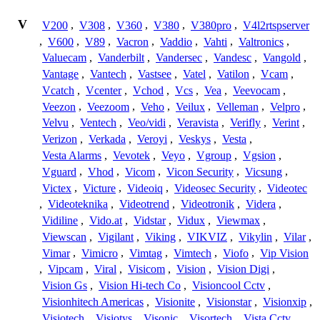
V
V200
,
V308
,
V360
,
V380
,
V380pro
,
V4l2rtspserver
,
V600
,
V89
,
Vacron
,
Vaddio
,
Vahti
,
Valtronics
,
Valuecam
,
Vanderbilt
,
Vandersec
,
Vandesc
,
Vangold
,
Vantage
,
Vantech
,
Vastsee
,
Vatel
,
Vatilon
,
Vcam
,
Vcatch
,
Vcenter
,
Vchod
,
Vcs
,
Vea
,
Veevocam
,
Veezon
,
Veezoom
,
Veho
,
Veilux
,
Velleman
,
Velpro
,
Velvu
,
Ventech
,
Veo/vidi
,
Veravista
,
Verifly
,
Verint
,
Verizon
,
Verkada
,
Veroyi
,
Veskys
,
Vesta
,
Vesta Alarms
,
Vevotek
,
Veyo
,
Vgroup
,
Vgsion
,
Vguard
,
Vhod
,
Vicom
,
Vicon Security
,
Vicsung
,
Victex
,
Victure
,
Videoiq
,
Videosec Security
,
Videotec
,
Videoteknika
,
Videotrend
,
Videotronik
,
Videra
,
Vidiline
,
Vido.at
,
Vidstar
,
Vidux
,
Viewmax
,
Viewscan
,
Vigilant
,
Viking
,
VIKVIZ
,
Vikylin
,
Vilar
,
Vimar
,
Vimicro
,
Vimtag
,
Vimtech
,
Viofo
,
Vip Vision
,
Vipcam
,
Viral
,
Visicom
,
Vision
,
Vision Digi
,
Vision Gs
,
Vision Hi-tech Co
,
Visioncool Cctv
,
Visionhitech Americas
,
Visionite
,
Visionstar
,
Visionxip
,
Visiotech
,
Visiotys
,
Visonic
,
Visortech
,
Vista Cctv
,