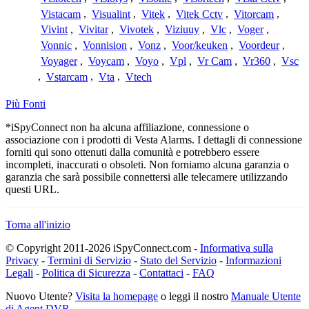
Vistacam
,
Visualint
,
Vitek
,
Vitek Cctv
,
Vitorcam
,
Vivint
,
Vivitar
,
Vivotek
,
Viziuuy
,
Vlc
,
Voger
,
Vonnic
,
Vonnision
,
Vonz
,
Voor/keuken
,
Voordeur
,
Voyager
,
Voycam
,
Voyo
,
Vpl
,
Vr Cam
,
Vr360
,
Vsc
,
Vstarcam
,
Vta
,
Vtech
Più Fonti
*iSpyConnect non ha alcuna affiliazione, connessione o
associazione con i prodotti di Vesta Alarms. I dettagli di connessione
forniti qui sono ottenuti dalla comunità e potrebbero essere
incompleti, inaccurati o obsoleti. Non forniamo alcuna garanzia o
garanzia che sarà possibile connettersi alle telecamere utilizzando
questi URL.
Torna all'inizio
© Copyright 2011-2026 iSpyConnect.com -
Informativa sulla
Privacy
-
Termini di Servizio
-
Stato del Servizio
-
Informazioni
Legali
-
Politica di Sicurezza
-
Contattaci
-
FAQ
Nuovo Utente?
Visita la homepage
o leggi il nostro
Manuale Utente
di Agent DVR