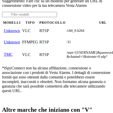
Suggerimento: Fare clic su un modello per generare un URL di
connessione video per la tua telecamera Vesta Alarms
MODELLI
TIPO
PROTOCOLLO
URL
VLC
RTSP
Unknown
/ch0_0.h264
FFMPEG
RTSP
Unknown
/11
/user=[USERNAME]&passwo
TMC
VLC
RTSP
&channel=1&stream=0.sdp?
*iSpyConnect non ha alcuna affiliazione, connessione o
associazione con i prodotti di Vesta Alarms. I dettagli di connessione
forniti qui sono ottenuti dalla comunità e potrebbero essere
incompleti, inaccurati o obsoleti. Non forniamo alcuna garanzia o
garanzia che sarà possibile connettersi alle telecamere utilizzando
questi URL.
Altre marche che iniziano con "V"