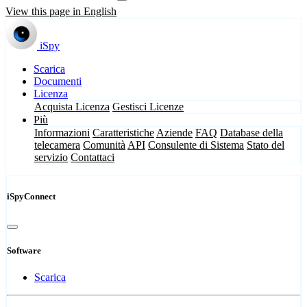
View this page in English
iSpy
Scarica
Documenti
Licenza
Acquista Licenza
Gestisci Licenze
Più
Informazioni
Caratteristiche
Aziende
FAQ
Database della
telecamera
Comunità
API
Consulente di Sistema
Stato del
servizio
Contattaci
iSpyConnect
Software
Scarica