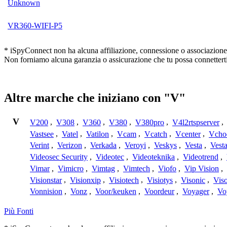
Unknown
VR360-WIFI-P5
* iSpyConnect non ha alcuna affiliazione, connessione o associazione co
Non forniamo alcuna garanzia o assicurazione che tu possa connetterti
Altre marche che iniziano con "V"
V
V200
,
V308
,
V360
,
V380
,
V380pro
,
V4l2rtspserver
,
Vastsee
,
Vatel
,
Vatilon
,
Vcam
,
Vcatch
,
Vcenter
,
Vcho
Verint
,
Verizon
,
Verkada
,
Veroyi
,
Veskys
,
Vesta
,
Vest
Videosec Security
,
Videotec
,
Videoteknika
,
Videotrend
,
Vimar
,
Vimicro
,
Vimtag
,
Vimtech
,
Viofo
,
Vip Vision
,
Visionstar
,
Visionxip
,
Visiotech
,
Visiotys
,
Visonic
,
Viso
Vonnision
,
Vonz
,
Voor/keuken
,
Voordeur
,
Voyager
,
Vo
Più Fonti