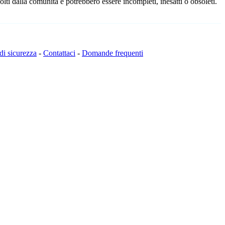
lti dalla comunità e potrebbero essere incompleti, inesatti o obsoleti.
 di sicurezza
-
Contattaci
-
Domande frequenti