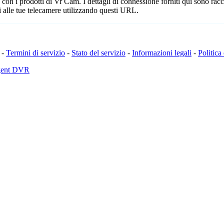
n i prodotti di Vr Cam. I dettagli di connessione forniti qui sono racco
 alle tue telecamere utilizzando questi URL.
-
Termini di servizio
-
Stato del servizio
-
Informazioni legali
-
Politica
Agent DVR