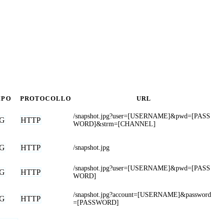
IPO
PROTOCOLLO
URL
/snapshot.jpg?user=[USERNAME]&pwd=[PASS
EG
HTTP
WORD]&strm=[CHANNEL]
EG
HTTP
/snapshot.jpg
/snapshot.jpg?user=[USERNAME]&pwd=[PASS
EG
HTTP
WORD]
/snapshot.jpg?account=[USERNAME]&password
EG
HTTP
=[PASSWORD]