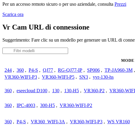
Per un accesso remoto sicuro o per uso aziendale, consulta
Prezzi
Scarica ora
Vr Cam URL di connessione
Suggerimento: Fare clic su un modello per generare un URL di conne
MODE
244
,
360
,
P4-S
,
QJ77
,
RG-QJ77-IP
,
SP006
,
TP-JA960-3M
VR360-WIFI-P3
,
VR360-WIFI-P5
,
SN3
,
yvr-130-hs
360
,
eseecloud D100
,
130
,
130-H5
,
VR360-P2
,
VR360-WIFI
360
,
IPC-4003
,
300-H5
,
VR360-WIFI-P2
360
,
P4-S
,
VR360_WIFI-3A
,
VR360-WIFI-P3
,
WS VR160