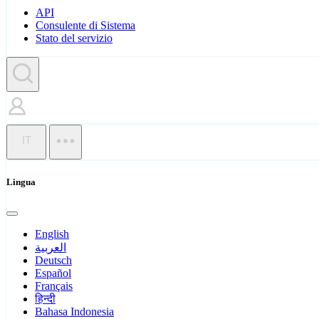
API
Consulente di Sistema
Stato del servizio
IT
Lingua
English
العربية
Deutsch
Español
Français
हिन्दी
Bahasa Indonesia