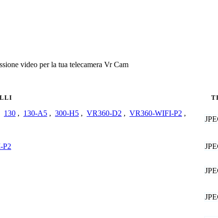
ssione video per la tua telecamera Vr Cam
LLI
T
,
130
,
130-A5
,
300-H5
,
VR360-D2
,
VR360-WIFI-P2
,
JP
JP
-P2
JP
JP