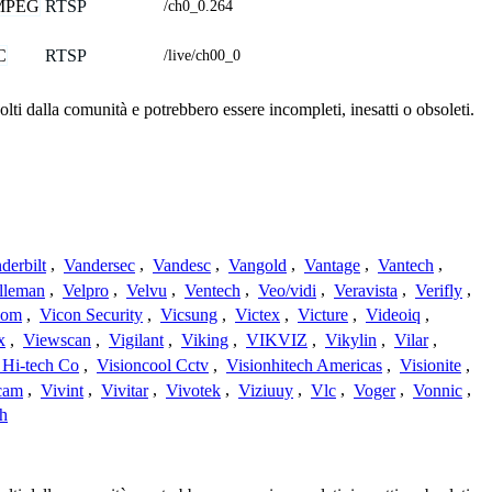
MPEG
RTSP
/ch0_0.264
C
RTSP
/live/ch00_0
lti dalla comunità e potrebbero essere incompleti, inesatti o obsoleti.
derbilt
,
Vandersec
,
Vandesc
,
Vangold
,
Vantage
,
Vantech
,
lleman
,
Velpro
,
Velvu
,
Ventech
,
Veo/vidi
,
Veravista
,
Verifly
,
com
,
Vicon Security
,
Vicsung
,
Victex
,
Victure
,
Videoiq
,
x
,
Viewscan
,
Vigilant
,
Viking
,
VIKVIZ
,
Vikylin
,
Vilar
,
 Hi-tech Co
,
Visioncool Cctv
,
Visionhitech Americas
,
Visionite
,
cam
,
Vivint
,
Vivitar
,
Vivotek
,
Viziuuy
,
Vlc
,
Voger
,
Vonnic
,
h