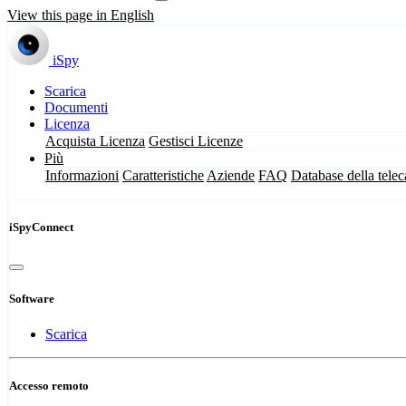
View this page in English
iSpy
Scarica
Documenti
Licenza
Acquista Licenza
Gestisci Licenze
Più
Informazioni
Caratteristiche
Aziende
FAQ
Database della tele
iSpyConnect
Software
Scarica
Accesso remoto