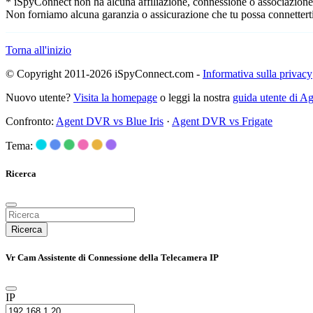
* iSpyConnect non ha alcuna affiliazione, connessione o associazione co
Non forniamo alcuna garanzia o assicurazione che tu possa connetterti
Torna all'inizio
© Copyright 2011-2026 iSpyConnect.com -
Informativa sulla privacy
Nuovo utente?
Visita la homepage
o leggi la nostra
guida utente di 
Confronto:
Agent DVR vs Blue Iris
·
Agent DVR vs Frigate
Tema:
Ricerca
Ricerca
Vr Cam Assistente di Connessione della Telecamera IP
IP