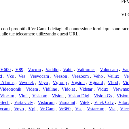
FF
VL
n i prodotti di Vr Cam. I dettagli di connessione forniti qui sono racco
 alle tue telecamere utilizzando questi URL.
V600
,
V89
,
Vacron
,
Vaddio
,
Vahti
,
Valtronics
,
Valuecam
,
Van
d
,
Vcs
,
Vea
,
Veevocam
,
Veezon
,
Veezoom
,
Veho
,
Veilux
,
Ve
a Alarms
,
Vevotek
,
Veyo
,
Vgroup
,
Vgsion
,
Vguard
,
Vhod
,
Vi
Videotronik
,
Videra
,
Vidiline
,
Vido.at
,
Vidstar
,
Vidux
,
Viewma
Vipcam
,
Viral
,
Visicom
,
Vision
,
Vision Digi
,
Vision Gs
,
Vision
rtech
,
Vista Cctv
,
Vistacam
,
Visualint
,
Vitek
,
Vitek Cctv
,
Vitor
ycam
,
Voyo
,
Vpl
,
Vr Cam
,
Vr360
,
Vsc
,
Vstarcam
,
Vta
,
Vtec