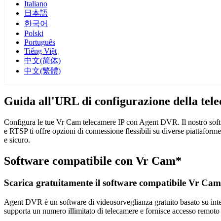
Italiano
日本語
한국어
Polski
Português
Tiếng Việt
中文(简体)
中文(繁體)
Guida all'URL di configurazione della te
Configura le tue Vr Cam telecamere IP con Agent DVR. Il nostro softw
e RTSP ti offre opzioni di connessione flessibili su diverse piattafo
e sicuro.
Software compatibile con Vr Cam*
Scarica gratuitamente il software compatibile Vr Cam
Agent DVR è un software di videosorveglianza gratuito basato su intelli
supporta un numero illimitato di telecamere e fornisce accesso remoto