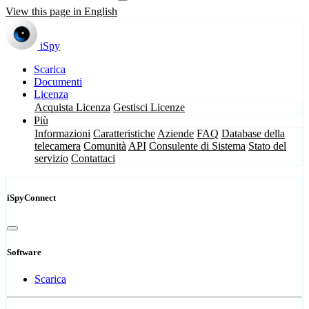
View this page in English
iSpy
Scarica
Documenti
Licenza
Acquista Licenza
Gestisci Licenze
Più
Informazioni
Caratteristiche
Aziende
FAQ
Database della
telecamera
Comunità
API
Consulente di Sistema
Stato del
servizio
Contattaci
iSpyConnect
Software
Scarica