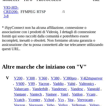
VIQ-HD-
FFMPEG
RTSP
CRD200-
/1
3-8
* iSpyConnect non ha alcuna affiliazione, connessione o
associazione con i prodotti di Videoiq. I dettagli di connessione
forniti qui sono raccolti dalla comunità e potrebbero essere
incompleti, inesatti o obsoleti. Non forniamo alcuna garanzia o
assicurazione che tu possa connetterti alle tue telecamere utilizzando
questi URL.
Altre marche che iniziano con "V"
V
V200
,
V308
,
V360
,
V380
,
V380pro
,
V4l2rtspserver
,
V600
,
V89
,
Vacron
,
Vaddio
,
Vahti
,
Valtronics
,
Valuecam
,
Vanderbilt
,
Vandersec
,
Vandesc
,
Vangold
,
Vantage
,
Vantech
,
Vastsee
,
Vatel
,
Vatilon
,
Vcam
,
Vcatch
,
Vcenter
,
Vchod
,
Vcs
,
Vea
,
Veevocam
,
Veezon
,
Veezoom
,
Veho
,
Veilux
,
Velleman
,
Velpro
,