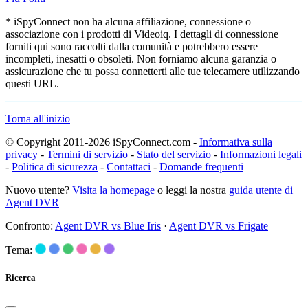
* iSpyConnect non ha alcuna affiliazione, connessione o
associazione con i prodotti di Videoiq. I dettagli di connessione
forniti qui sono raccolti dalla comunità e potrebbero essere
incompleti, inesatti o obsoleti. Non forniamo alcuna garanzia o
assicurazione che tu possa connetterti alle tue telecamere utilizzando
questi URL.
Torna all'inizio
© Copyright 2011-2026 iSpyConnect.com -
Informativa sulla
privacy
-
Termini di servizio
-
Stato del servizio
-
Informazioni legali
-
Politica di sicurezza
-
Contattaci
-
Domande frequenti
Nuovo utente?
Visita la homepage
o leggi la nostra
guida utente di
Agent DVR
Confronto:
Agent DVR vs Blue Iris
·
Agent DVR vs Frigate
Tema:
Ricerca