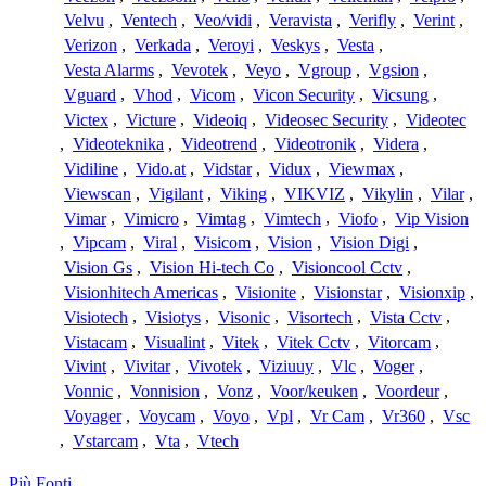
Velvu
,
Ventech
,
Veo/vidi
,
Veravista
,
Verifly
,
Verint
,
Verizon
,
Verkada
,
Veroyi
,
Veskys
,
Vesta
,
Vesta Alarms
,
Vevotek
,
Veyo
,
Vgroup
,
Vgsion
,
Vguard
,
Vhod
,
Vicom
,
Vicon Security
,
Vicsung
,
Victex
,
Victure
,
Videoiq
,
Videosec Security
,
Videotec
,
Videoteknika
,
Videotrend
,
Videotronik
,
Videra
,
Vidiline
,
Vido.at
,
Vidstar
,
Vidux
,
Viewmax
,
Viewscan
,
Vigilant
,
Viking
,
VIKVIZ
,
Vikylin
,
Vilar
,
Vimar
,
Vimicro
,
Vimtag
,
Vimtech
,
Viofo
,
Vip Vision
,
Vipcam
,
Viral
,
Visicom
,
Vision
,
Vision Digi
,
Vision Gs
,
Vision Hi-tech Co
,
Visioncool Cctv
,
Visionhitech Americas
,
Visionite
,
Visionstar
,
Visionxip
,
Visiotech
,
Visiotys
,
Visonic
,
Visortech
,
Vista Cctv
,
Vistacam
,
Visualint
,
Vitek
,
Vitek Cctv
,
Vitorcam
,
Vivint
,
Vivitar
,
Vivotek
,
Viziuuy
,
Vlc
,
Voger
,
Vonnic
,
Vonnision
,
Vonz
,
Voor/keuken
,
Voordeur
,
Voyager
,
Voycam
,
Voyo
,
Vpl
,
Vr Cam
,
Vr360
,
Vsc
,
Vstarcam
,
Vta
,
Vtech
Più Fonti