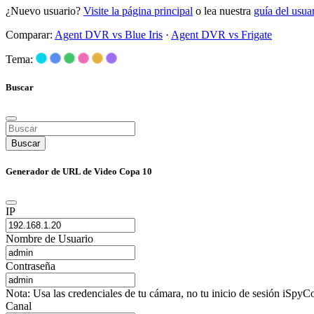
¿Nuevo usuario?
Visite la página principal
o lea nuestra
guía del usu
Comparar:
Agent DVR vs Blue Iris
·
Agent DVR vs Frigate
Tema:
Buscar
Buscar
Generador de URL de Video Copa 10
IP
Nombre de Usuario
Contraseña
Nota: Usa las credenciales de tu cámara, no tu inicio de sesión iSpyCo
Canal