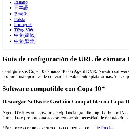
Italiano
日本語
한국어
Polski
Português
Tiếng Việt
中文(简体)
中文(繁體)
Guía de configuración de URL de cámara 
Configure sus Copa 10 cámaras IP con Agent DVR. Nuestro software d
proporciona opciones de conexión flexible entre plataformas. Ya sea
Software compatible con Copa 10*
Descargar Software Gratuito Compatible con Copa 1
Agent DVR es un software de vigilancia gratuito impulsado por IA con 
ilimitadas y proporciona acceso remoto sin necesidad de reenvío de 
*Para acceso remoto seguro o uso comercial, consulte
Precios