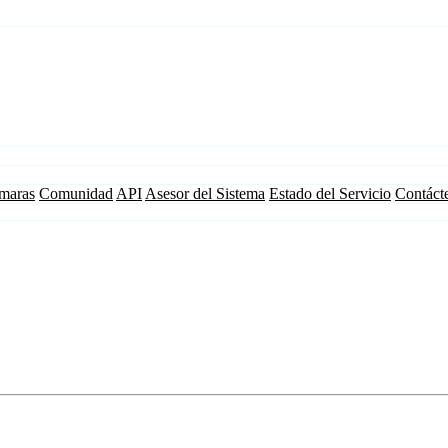
maras
Comunidad
API
Asesor del Sistema
Estado del Servicio
Contáct