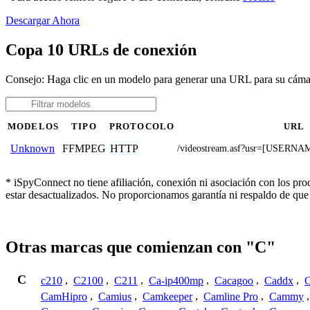
Descargar Ahora
Copa 10 URLs de conexión
Consejo: Haga clic en un modelo para generar una URL para su cám
MODELOS
TIPO
PROTOCOLO
URL
FFMPEG
HTTP
Unknown
/videostream.asf?usr=[USER
* iSpyConnect no tiene afiliación, conexión ni asociación con los pr
estar desactualizados. No proporcionamos garantía ni respaldo de que
Otras marcas que comienzan con "C"
C
c210
,
C2100
,
C211
,
Ca-ip400mp
,
Cacagoo
,
Caddx
,
C
CamHipro
,
Camius
,
Camkeeper
,
Camline Pro
,
Cammy