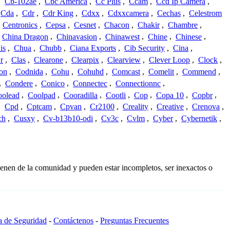
,
Cb-102ae
,
Cbc America
,
Cc Plus
,
Ccam
,
Ccd Ip Camera
,
Cda
,
Cdr
,
Cdr King
,
Cdxx
,
Cdxxcamera
,
Cechas
,
Celestrom
,
Centronics
,
Cepsa
,
Cesnet
,
Chacon
,
Chakir
,
Chambre
,
China Dragon
,
Chinavasion
,
Chinawest
,
Chine
,
Chinese
,
is
,
Chua
,
Chubb
,
Ciana Exports
,
Cib Security
,
Cina
,
r
,
Clas
,
Clearone
,
Clearpix
,
Clearview
,
Clever Loop
,
Clock
,
on
,
Codnida
,
Cohu
,
Cohuhd
,
Comcast
,
Comelit
,
Commend
,
,
Condere
,
Conico
,
Connectec
,
Connectionnc
,
oolead
,
Coolpad
,
Cooradilla
,
Cootli
,
Cop
,
Copa 10
,
Copbr
,
,
Cpd
,
Cptcam
,
Cpvan
,
Cr2100
,
Creality
,
Creative
,
Crenova
,
ch
,
Cusxy
,
Cv-b13b10-odi
,
Cv3c
,
Cvlm
,
Cyber
,
Cybernetik
,
ienen de la comunidad y pueden estar incompletos, ser inexactos o
ca de Seguridad
-
Contáctenos
-
Preguntas Frecuentes