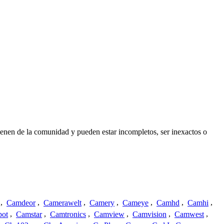
ienen de la comunidad y pueden estar incompletos, ser inexactos o
,
Camdeor
,
Camerawelt
,
Camery
,
Cameye
,
Camhd
,
Camhi
,
ot
,
Camstar
,
Camtronics
,
Camview
,
Camvision
,
Camwest
,