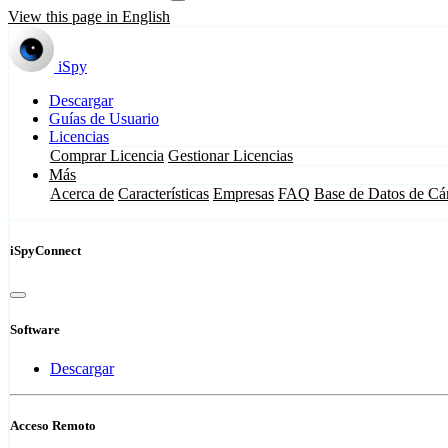
View this page in English
iSpy
Descargar
Guías de Usuario
Licencias
Comprar Licencia
Gestionar Licencias
Más
Acerca de
Características
Empresas
FAQ
Base de Datos de Cá
iSpyConnect
Software
Descargar
Acceso Remoto