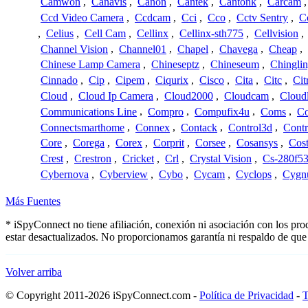
Camwon
,
Canavis
,
Canon
,
Cantek
,
Cantonk
,
Carcam
Ccd Video Camera
,
Ccdcam
,
Cci
,
Cco
,
Cctv Sentry
,
C
,
Celius
,
Cell Cam
,
Cellinx
,
Cellinx-sth775
,
Cellvision
,
Channel Vision
,
Channel01
,
Chapel
,
Chavega
,
Cheap
,
Chinese Lamp Camera
,
Chineseptz
,
Chineseum
,
Chingli
Cinnado
,
Cip
,
Cipem
,
Ciqurix
,
Cisco
,
Cita
,
Citc
,
Cit
Cloud
,
Cloud Ip Camera
,
Cloud2000
,
Cloudcam
,
Cloud
Communications Line
,
Compro
,
Compufix4u
,
Coms
,
C
Connectsmarthome
,
Connex
,
Contack
,
Control3d
,
Contr
Core
,
Corega
,
Corex
,
Corprit
,
Corsee
,
Cosansys
,
Cost
Crest
,
Crestron
,
Cricket
,
Crl
,
Crystal Vision
,
Cs-280f5
Cybernova
,
Cyberview
,
Cybo
,
Cycam
,
Cyclops
,
Cygn
Más Fuentes
* iSpyConnect no tiene afiliación, conexión ni asociación con los pr
estar desactualizados. No proporcionamos garantía ni respaldo de que
Volver arriba
© Copyright 2011-2026 iSpyConnect.com -
Política de Privacidad
-
T