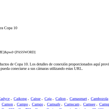
ara Copa 10
NAME]&pwd=[PASSWORD]
oductos de Copa 10. Los detalles de conexión proporcionados aquí prov
 pueda conectarse a sus cámaras utilizando estas URL.
adyce
,
Caikong
,
Caisse
,
Caja
,
Calion
,
Camasmart
,
Cambozola
,
Camon
,
Campo
,
Camqo
,
Camsafe
,
Camscam
,
Camsee
,
Camsp