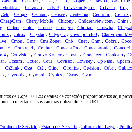
,
Cas-200
,
Cas-700
,
Casa
,
Casio
,
Casperi
,
Catawba
,
Cb-101ae
ctvhotdeals
,
Cctvman
,
Cctvr3
,
Cctvsecuritypros
,
Cctvstar
,
Ccy
,
Celu
,
Cengiz
,
Cennan
,
Censee
,
Centechia
,
Centrium
,
Centrix
CheapCam
,
Cherry Mobile
,
Chicony
,
Childrenview.com
,
China
,
ng
,
Chino
,
Chint
,
Choice
,
Chongro
,
Chortau
,
Chowha
,
Chrysal
ronix
,
Citrox
,
Citystar
,
Citysync
,
Civs-ipc-6400
,
Clairvoyant Mw
live
,
Cmos
,
Cms
,
Cms Zonet
,
Cnb
,
Cnet
,
Cnm
,
Cobra
,
Coco
omtac
,
Comtrend
,
Conbre
,
Concept Pro
,
Conceptronic
,
Concord
ol4
,
Convision
,
Convo Kontor
,
Cooau
,
Coocheer
,
Coolcam
,
C
ar
,
Costim
,
Cotier
,
Cour
,
Covisec
,
Cowkey
,
Cp Plus
,
Cpcam
3
,
Cs2link
,
Csst
,
Ct2
,
Ctipc
,
Ctronics
,
Ctvision
,
Cube
,
Cubite
us
,
Cygonix
,
Cymbol
,
Cynics
,
Cyrus
,
Czarna
oductos de Copa 10. Los detalles de conexión proporcionados aquí prov
 pueda conectarse a sus cámaras utilizando estas URL.
érminos de Servicio
-
Estado del Servicio
-
Información Legal
-
Políti