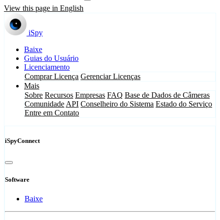
View this page in English
iSpy
Baixe
Guias do Usuário
Licenciamento
Comprar Licença
Gerenciar Licenças
Mais
Sobre
Recursos
Empresas
FAQ
Base de Dados de Câmeras
Comunidade
API
Conselheiro do Sistema
Estado do Serviço
Entre em Contato
iSpyConnect
Software
Baixe