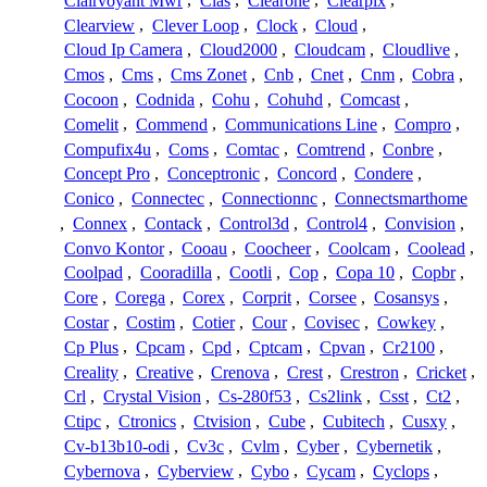
Clairvoyant Mwr
,
Clas
,
Clearone
,
Clearpix
,
Clearview
,
Clever Loop
,
Clock
,
Cloud
,
Cloud Ip Camera
,
Cloud2000
,
Cloudcam
,
Cloudlive
,
Cmos
,
Cms
,
Cms Zonet
,
Cnb
,
Cnet
,
Cnm
,
Cobra
,
Cocoon
,
Codnida
,
Cohu
,
Cohuhd
,
Comcast
,
Comelit
,
Commend
,
Communications Line
,
Compro
,
Compufix4u
,
Coms
,
Comtac
,
Comtrend
,
Conbre
,
Concept Pro
,
Conceptronic
,
Concord
,
Condere
,
Conico
,
Connectec
,
Connectionnc
,
Connectsmarthome
,
Connex
,
Contack
,
Control3d
,
Control4
,
Convision
,
Convo Kontor
,
Cooau
,
Coocheer
,
Coolcam
,
Coolead
,
Coolpad
,
Cooradilla
,
Cootli
,
Cop
,
Copa 10
,
Copbr
,
Core
,
Corega
,
Corex
,
Corprit
,
Corsee
,
Cosansys
,
Costar
,
Costim
,
Cotier
,
Cour
,
Covisec
,
Cowkey
,
Cp Plus
,
Cpcam
,
Cpd
,
Cptcam
,
Cpvan
,
Cr2100
,
Creality
,
Creative
,
Crenova
,
Crest
,
Crestron
,
Cricket
,
Crl
,
Crystal Vision
,
Cs-280f53
,
Cs2link
,
Csst
,
Ct2
,
Ctipc
,
Ctronics
,
Ctvision
,
Cube
,
Cubitech
,
Cusxy
,
Cv-b13b10-odi
,
Cv3c
,
Cvlm
,
Cyber
,
Cybernetik
,
Cybernova
,
Cyberview
,
Cybo
,
Cycam
,
Cyclops
,