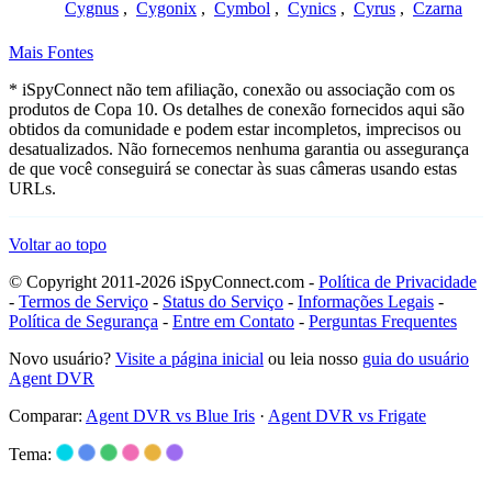
Cygnus
,
Cygonix
,
Cymbol
,
Cynics
,
Cyrus
,
Czarna
Mais Fontes
* iSpyConnect não tem afiliação, conexão ou associação com os
produtos de Copa 10. Os detalhes de conexão fornecidos aqui são
obtidos da comunidade e podem estar incompletos, imprecisos ou
desatualizados. Não fornecemos nenhuma garantia ou assegurança
de que você conseguirá se conectar às suas câmeras usando estas
URLs.
Voltar ao topo
© Copyright 2011-2026 iSpyConnect.com -
Política de Privacidade
-
Termos de Serviço
-
Status do Serviço
-
Informações Legais
-
Política de Segurança
-
Entre em Contato
-
Perguntas Frequentes
Novo usuário?
Visite a página inicial
ou leia nosso
guia do usuário
Agent DVR
Comparar:
Agent DVR vs Blue Iris
·
Agent DVR vs Frigate
Tema: