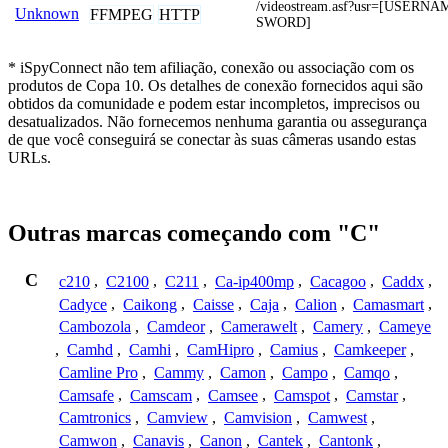
/videostream.asf?usr=[USERN
Unknown
FFMPEG
HTTP
SWORD]
* iSpyConnect não tem afiliação, conexão ou associação com os
produtos de Copa 10. Os detalhes de conexão fornecidos aqui são
obtidos da comunidade e podem estar incompletos, imprecisos ou
desatualizados. Não fornecemos nenhuma garantia ou assegurança
de que você conseguirá se conectar às suas câmeras usando estas
URLs.
Outras marcas começando com "C"
C
c210
,
C2100
,
C211
,
Ca-ip400mp
,
Cacagoo
,
Caddx
,
Cadyce
,
Caikong
,
Caisse
,
Caja
,
Calion
,
Camasmart
,
Cambozola
,
Camdeor
,
Camerawelt
,
Camery
,
Cameye
,
Camhd
,
Camhi
,
CamHipro
,
Camius
,
Camkeeper
,
Camline Pro
,
Cammy
,
Camon
,
Campo
,
Camqo
,
Camsafe
,
Camscam
,
Camsee
,
Camspot
,
Camstar
,
Camtronics
,
Camview
,
Camvision
,
Camwest
,
Camwon
,
Canavis
,
Canon
,
Cantek
,
Cantonk
,