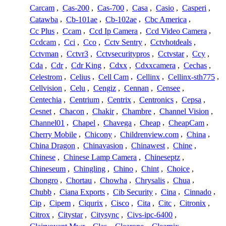
Carcam
,
Cas-200
,
Cas-700
,
Casa
,
Casio
,
Casperi
,
Catawba
,
Cb-101ae
,
Cb-102ae
,
Cbc America
,
Cc Plus
,
Ccam
,
Ccd Ip Camera
,
Ccd Video Camera
,
Ccdcam
,
Cci
,
Cco
,
Cctv Sentry
,
Cctvhotdeals
,
Cctvman
,
Cctvr3
,
Cctvsecuritypros
,
Cctvstar
,
Ccy
,
Cda
,
Cdr
,
Cdr King
,
Cdxx
,
Cdxxcamera
,
Cechas
,
Celestrom
,
Celius
,
Cell Cam
,
Cellinx
,
Cellinx-sth775
,
Cellvision
,
Celu
,
Cengiz
,
Cennan
,
Censee
,
Centechia
,
Centrium
,
Centrix
,
Centronics
,
Cepsa
,
Cesnet
,
Chacon
,
Chakir
,
Chambre
,
Channel Vision
,
Channel01
,
Chapel
,
Chavega
,
Cheap
,
CheapCam
,
Cherry Mobile
,
Chicony
,
Childrenview.com
,
China
,
China Dragon
,
Chinavasion
,
Chinawest
,
Chine
,
Chinese
,
Chinese Lamp Camera
,
Chineseptz
,
Chineseum
,
Chingling
,
Chino
,
Chint
,
Choice
,
Chongro
,
Chortau
,
Chowha
,
Chrysalis
,
Chua
,
Chubb
,
Ciana Exports
,
Cib Security
,
Cina
,
Cinnado
,
Cip
,
Cipem
,
Ciqurix
,
Cisco
,
Cita
,
Citc
,
Citronix
,
Citrox
,
Citystar
,
Citysync
,
Civs-ipc-6400
,