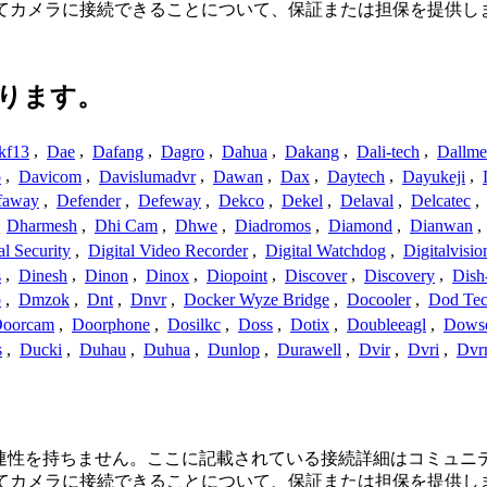
してカメラに接続できることについて、保証または担保を提供し
ります。
kf13
,
Dae
,
Dafang
,
Dagro
,
Dahua
,
Dakang
,
Dali-tech
,
Dallme
o
,
Davicom
,
Davislumadvr
,
Dawan
,
Dax
,
Daytech
,
Dayukeji
,
faway
,
Defender
,
Defeway
,
Dekco
,
Dekel
,
Delaval
,
Delcatec
,
,
Dharmesh
,
Dhi Cam
,
Dhwe
,
Diadromos
,
Diamond
,
Dianwan
,
al Security
,
Digital Video Recorder
,
Digital Watchdog
,
Digitalvisio
s
,
Dinesh
,
Dinon
,
Dinox
,
Diopoint
,
Discover
,
Discovery
,
Dish
p
,
Dmzok
,
Dnt
,
Dnvr
,
Docker Wyze Bridge
,
Docooler
,
Dod Te
oorcam
,
Doorphone
,
Dosilkc
,
Doss
,
Dotix
,
Doubleeagl
,
Dows
s
,
Ducki
,
Duhau
,
Duhua
,
Dunlop
,
Durawell
,
Dvir
,
Dvri
,
Dvr
接続、または関連性を持ちません。ここに記載されている接続詳細は
してカメラに接続できることについて、保証または担保を提供し