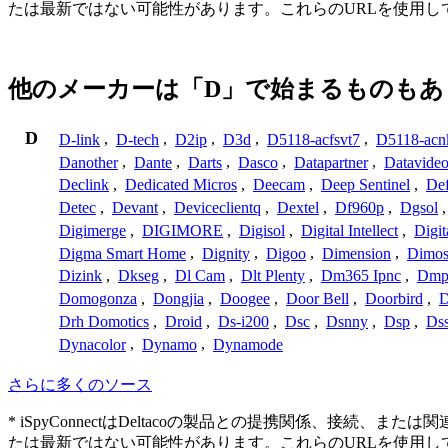
たは最新ではない可能性があります。これらのURLを使用
他のメーカーは「D」で始まるものもあ
D
D-link
,
D-tech
,
D2ip
,
D3d
,
D5118-acfsvt7
,
D5118-acn
Danother
,
Dante
,
Darts
,
Dasco
,
Datapartner
,
Datavide
Declink
,
Dedicated Micros
,
Deecam
,
Deep Sentinel
,
De
Detec
,
Devant
,
Deviceclientq
,
Dextel
,
Df960p
,
Dgsol
Digimerge
,
DIGIMORE
,
Digisol
,
Digital Intellect
,
Digit
Digma Smart Home
,
Dignity
,
Digoo
,
Dimension
,
Dimo
Dizink
,
Dkseg
,
Dl Cam
,
Dlt Plenty
,
Dm365 Ipnc
,
Dm
Domogonza
,
Dongjia
,
Doogee
,
Door Bell
,
Doorbird
,
D
Drh Domotics
,
Droid
,
Ds-i200
,
Dsc
,
Dsnny
,
Dsp
,
Ds
Dynacolor
,
Dynamo
,
Dynamode
さらに多くのソース
* iSpyConnectはDeltacoの製品との提携関係、
たは最新ではない可能性があります。これらのURLを使用