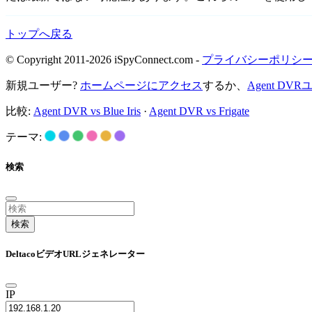
トップへ戻る
© Copyright 2011-2026 iSpyConnect.com -
プライバシーポリシ
新規ユーザー?
ホームページにアクセス
するか、
Agent D
比較:
Agent DVR vs Blue Iris
·
Agent DVR vs Frigate
テーマ:
検索
検索
DeltacoビデオURLジェネレーター
IP