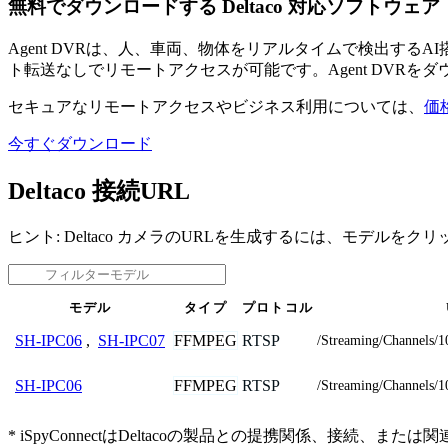
無料でダウンロードする Deltaco 対応ソフトウェア
Agent DVRは、人、車両、物体をリアルタイムで検出す
ト転送なしでリモートアクセスが可能です。Agent DVRを
セキュアなリモートアクセスやビジネス利用については、
価
今すぐダウンロード
Deltaco 接続URL
ヒント: Deltaco カメラのURLを生成するには、モデルを
モデル
タイプ
プロトコル
FFMPEG
RTSP
SH-IPC06
,
SH-IPC07
/Streaming/Channels/1
FFMPEG
RTSP
SH-IPC06
/Streaming/Channels/1
* iSpyConnectはDeltacoの製品との提携関係、