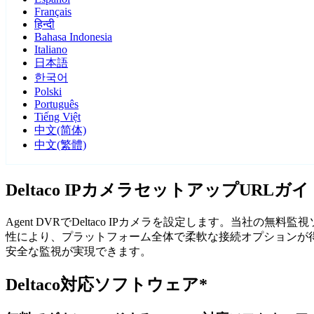
Français
हिन्दी
Bahasa Indonesia
Italiano
日本語
한국어
Polski
Português
Tiếng Việt
中文(简体)
中文(繁體)
Deltaco IPカメラセットアップURLガイ
Agent DVRでDeltaco IPカメラを設定します。当社の
性により、プラットフォーム全体で柔軟な接続オプションが得られ
安全な監視が実現できます。
Deltaco対応ソフトウェア*