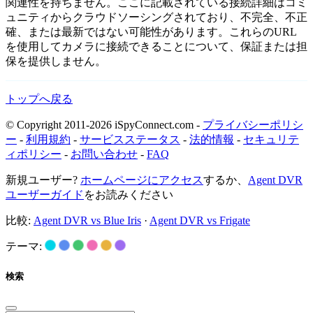
関連性を持ちません。ここに記載されている接続詳細はコミ
ュニティからクラウドソーシングされており、不完全、不正
確、または最新ではない可能性があります。これらのURL
を使用してカメラに接続できることについて、保証または担
保を提供しません。
トップへ戻る
© Copyright 2011-2026 iSpyConnect.com -
プライバシーポリシ
ー
-
利用規約
-
サービスステータス
-
法的情報
-
セキュリテ
ィポリシー
-
お問い合わせ
-
FAQ
新規ユーザー?
ホームページにアクセス
するか、
Agent DVR
ユーザーガイド
をお読みください
比較:
Agent DVR vs Blue Iris
·
Agent DVR vs Frigate
テーマ:
検索