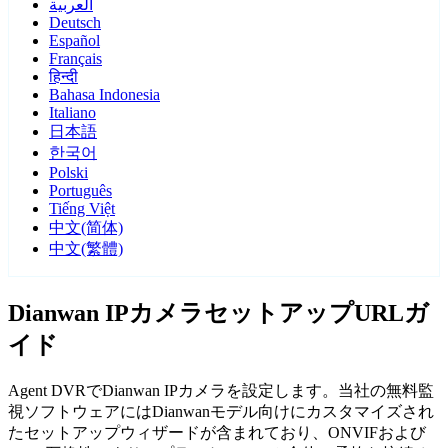
العربية
Deutsch
Español
Français
हिन्दी
Bahasa Indonesia
Italiano
日本語
한국어
Polski
Português
Tiếng Việt
中文(简体)
中文(繁體)
Dianwan IPカメラセットアップURLガ
イド
Agent DVRでDianwan IPカメラを設定します。当社の無料監
視ソフトウェアにはDianwanモデル向けにカスタマイズされ
たセットアップウィザードが含まれており、ONVIFおよび