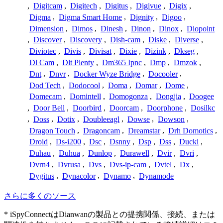
,
Digitcam
,
Digitech
,
Digitus
,
Digivue
,
Digix
,
Digma
,
Digma Smart Home
,
Dignity
,
Digoo
,
Dimension
,
Dimos
,
Dinesh
,
Dinon
,
Dinox
,
Diopoint
,
Discover
,
Discovery
,
Dish-cam
,
Diske
,
Diverse
,
Diviotec
,
Divis
,
Divisat
,
Dixie
,
Dizink
,
Dkseg
,
Dl Cam
,
Dlt Plenty
,
Dm365 Ipnc
,
Dmp
,
Dmzok
,
Dnt
,
Dnvr
,
Docker Wyze Bridge
,
Docooler
,
Dod Tech
,
Dodocool
,
Doma
,
Domar
,
Dome
,
Domecam
,
Domintell
,
Domogonza
,
Dongjia
,
Doogee
,
Door Bell
,
Doorbird
,
Doorcam
,
Doorphone
,
Dosilkc
,
Doss
,
Dotix
,
Doubleeagl
,
Dowse
,
Dowson
,
Dragon Touch
,
Dragoncam
,
Dreamstar
,
Drh Domotics
,
Droid
,
Ds-i200
,
Dsc
,
Dsnny
,
Dsp
,
Dss
,
Ducki
,
Duhau
,
Duhua
,
Dunlop
,
Durawell
,
Dvir
,
Dvri
,
Dvrn4
,
Dvrusa
,
Dvs
,
Dvs-ip-cam
,
Dvtel
,
Dx
,
Dygitus
,
Dynacolor
,
Dynamo
,
Dynamode
さらに多くのソース
* iSpyConnectはDianwanの製品との提携関係、接続、または