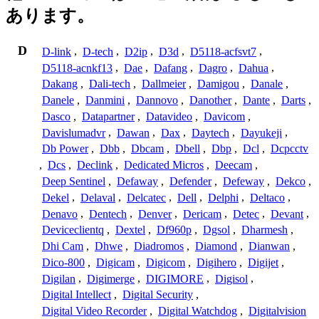
あります。
D
D-link
,
D-tech
,
D2ip
,
D3d
,
D5118-acfsvt7
,
D5118-acnkf13
,
Dae
,
Dafang
,
Dagro
,
Dahua
,
Dakang
,
Dali-tech
,
Dallmeier
,
Damigou
,
Danale
,
Danele
,
Danmini
,
Dannovo
,
Danother
,
Dante
,
Darts
,
Dasco
,
Datapartner
,
Datavideo
,
Davicom
,
Davislumadvr
,
Dawan
,
Dax
,
Daytech
,
Dayukeji
,
Db Power
,
Dbb
,
Dbcam
,
Dbell
,
Dbp
,
Dcl
,
Dcpcctv
,
Dcs
,
Declink
,
Dedicated Micros
,
Deecam
,
Deep Sentinel
,
Defaway
,
Defender
,
Defeway
,
Dekco
,
Dekel
,
Delaval
,
Delcatec
,
Dell
,
Delphi
,
Deltaco
,
Denavo
,
Dentech
,
Denver
,
Dericam
,
Detec
,
Devant
,
Deviceclientq
,
Dextel
,
Df960p
,
Dgsol
,
Dharmesh
,
Dhi Cam
,
Dhwe
,
Diadromos
,
Diamond
,
Dianwan
,
Dico-800
,
Digicam
,
Digicom
,
Digihero
,
Digijet
,
Digilan
,
Digimerge
,
DIGIMORE
,
Digisol
,
Digital Intellect
,
Digital Security
,
Digital Video Recorder
,
Digital Watchdog
,
Digitalvision