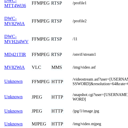
DWC-
FFMPEG
RTSP
/profile1
MTT4Wi36
DWC-
FFMPEG
RTSP
/profile2
MV82WiA
DWC-
FFMPEG
RTSP
/11
MVH2i4WV
FFMPEG
RTSP
MD421TIR
/onvif/stream1
VLC
MMS
MV82WiA
/img/video.asf
/videostream.asf?user=[USER
Unknown
FFMPEG
HTTP
SSWORD]&resolution=64&rate=
/snapshot.cgi?user=[USERNAM
Unknown
JPEG
HTTP
WORD]
JPEG
HTTP
Unknown
/jpg/1/image.jpg
MJPEG
HTTP
Unknown
/img/video.mjpeg