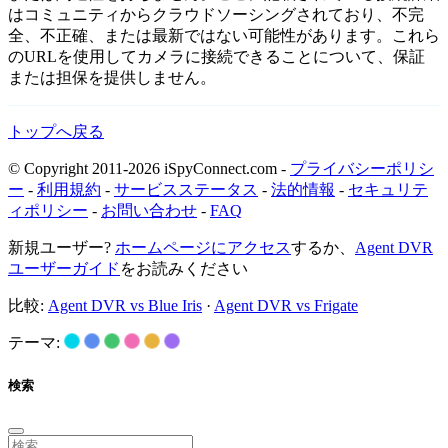
はコミュニティからクラウドソーシングされており、不完
全、不正確、または最新ではない可能性があります。これら
のURLを使用してカメラに接続できることについて、保証
または担保を提供しません。
トップへ戻る
© Copyright 2011-2026 iSpyConnect.com -
プライバシーポリシ
ー
-
利用規約
-
サービスステータス
-
法的情報
-
セキュリテ
ィポリシー
-
お問い合わせ
-
FAQ
新規ユーザー?
ホームページにアクセス
するか、
Agent DVR
ユーザーガイド
をお読みください
比較:
Agent DVR vs Blue Iris
·
Agent DVR vs Frigate
テーマ:
検索