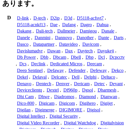
あります。
D
D-link
,
D-tech
,
D2ip
,
D3d
,
D5118-acfsvt7
,
D5118-acnkf13
,
Dae
,
Dafang
,
Dagro
,
Dahua
,
Dakang
,
Dali-tech
,
Dallmeier
,
Damigou
,
Danale
,
Danele
,
Danmini
,
Dannovo
,
Danother
,
Dante
,
Darts
,
Dasco
,
Datapartner
,
Datavideo
,
Davicom
,
Davislumadvr
,
Dawan
,
Dax
,
Daytech
,
Dayukeji
,
Db Power
,
Dbb
,
Dbcam
,
Dbell
,
Dbp
,
Dcl
,
Dcpcctv
,
Dcs
,
Declink
,
Dedicated Micros
,
Deecam
,
Deep Sentinel
,
Defaway
,
Defender
,
Defeway
,
Dekco
,
Dekel
,
Delaval
,
Delcatec
,
Dell
,
Delphi
,
Deltaco
,
Denavo
,
Dentech
,
Denver
,
Dericam
,
Detec
,
Devant
,
Deviceclientq
,
Dextel
,
Df960p
,
Dgsol
,
Dharmesh
,
Dhi Cam
,
Dhwe
,
Diadromos
,
Diamond
,
Dianwan
,
Dico-800
,
Digicam
,
Digicom
,
Digihero
,
Digijet
,
Digilan
,
Digimerge
,
DIGIMORE
,
Digisol
,
Digital Intellect
,
Digital Security
,
Digital Video Recorder
,
Digital Watchdog
,
Digitalvision