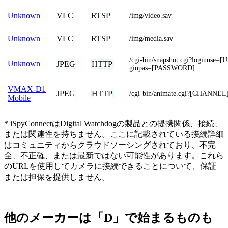
VLC
RTSP
Unknown
/img/video.sav
VLC
RTSP
Unknown
/img/media.sav
/cgi-bin/snapshot.cgi?loginus
Unknown
JPEG
HTTP
ginpas=[PASSWORD]
VMAX-D1
JPEG
HTTP
/cgi-bin/animate.cgi?[CHANNEL
Mobile
* iSpyConnectはDigital Watchdogの製品との提携関係、接続、
または関連性を持ちません。ここに記載されている接続詳細
はコミュニティからクラウドソーシングされており、不完
全、不正確、または最新ではない可能性があります。これら
のURLを使用してカメラに接続できることについて、保証
または担保を提供しません。
他のメーカーは「D」で始まるものも