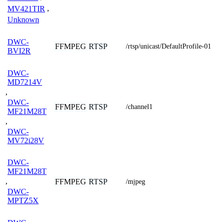
MV421TIR
,
Unknown
DWC-
FFMPEG
RTSP
/rtsp/unicast/DefaultProfile-01
BVI2R
DWC-
MD7214V
,
DWC-
FFMPEG
RTSP
/channel1
MF21M28T
,
DWC-
MV72i28V
DWC-
MF21M28T
,
FFMPEG
RTSP
/mjpeg
DWC-
MPTZ5X