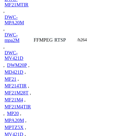
MF21MTIR
,
DWC-
MPA20M
,
DWC-
FFMPEG
RTSP
/h264
mpa2M
,
DWC-
MV421D
,
DWM20P
,
MD421D
,
MF21
,
MF214TIR
,
MF21M28T
,
MF21M4
,
MF21M4TIR
,
MP20
,
MPA20M
,
MPTZ5X
,
MV421D
,