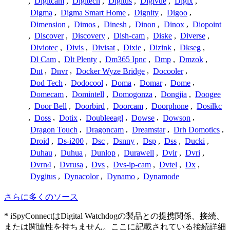
,
Digitcam
,
Digitech
,
Digitus
,
Digivue
,
Digix
,
Digma
,
Digma Smart Home
,
Dignity
,
Digoo
,
Dimension
,
Dimos
,
Dinesh
,
Dinon
,
Dinox
,
Diopoint
,
Discover
,
Discovery
,
Dish-cam
,
Diske
,
Diverse
,
Diviotec
,
Divis
,
Divisat
,
Dixie
,
Dizink
,
Dkseg
,
Dl Cam
,
Dlt Plenty
,
Dm365 Ipnc
,
Dmp
,
Dmzok
,
Dnt
,
Dnvr
,
Docker Wyze Bridge
,
Docooler
,
Dod Tech
,
Dodocool
,
Doma
,
Domar
,
Dome
,
Domecam
,
Domintell
,
Domogonza
,
Dongjia
,
Doogee
,
Door Bell
,
Doorbird
,
Doorcam
,
Doorphone
,
Dosilkc
,
Doss
,
Dotix
,
Doubleeagl
,
Dowse
,
Dowson
,
Dragon Touch
,
Dragoncam
,
Dreamstar
,
Drh Domotics
,
Droid
,
Ds-i200
,
Dsc
,
Dsnny
,
Dsp
,
Dss
,
Ducki
,
Duhau
,
Duhua
,
Dunlop
,
Durawell
,
Dvir
,
Dvri
,
Dvrn4
,
Dvrusa
,
Dvs
,
Dvs-ip-cam
,
Dvtel
,
Dx
,
Dygitus
,
Dynacolor
,
Dynamo
,
Dynamode
さらに多くのソース
* iSpyConnectはDigital Watchdogの製品との提携関係、接続、
または関連性を持ちません。ここに記載されている接続詳細