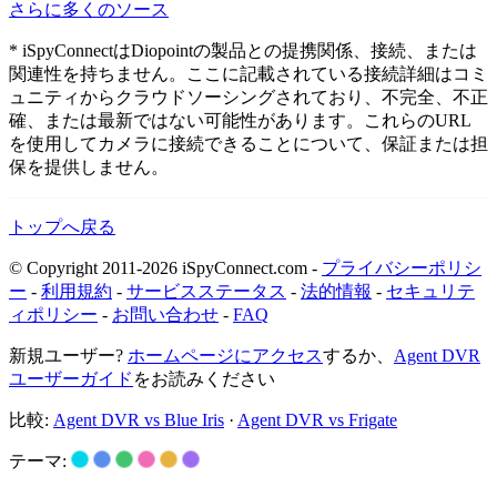
さらに多くのソース
* iSpyConnectはDiopointの製品との提携関係、接続、または
関連性を持ちません。ここに記載されている接続詳細はコミ
ュニティからクラウドソーシングされており、不完全、不正
確、または最新ではない可能性があります。これらのURL
を使用してカメラに接続できることについて、保証または担
保を提供しません。
トップへ戻る
© Copyright 2011-2026 iSpyConnect.com -
プライバシーポリシ
ー
-
利用規約
-
サービスステータス
-
法的情報
-
セキュリテ
ィポリシー
-
お問い合わせ
-
FAQ
新規ユーザー?
ホームページにアクセス
するか、
Agent DVR
ユーザーガイド
をお読みください
比較:
Agent DVR vs Blue Iris
·
Agent DVR vs Frigate
テーマ: