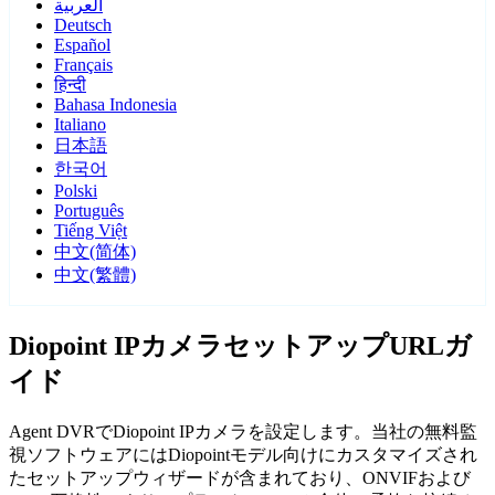
العربية
Deutsch
Español
Français
हिन्दी
Bahasa Indonesia
Italiano
日本語
한국어
Polski
Português
Tiếng Việt
中文(简体)
中文(繁體)
Diopoint IPカメラセットアップURLガ
イド
Agent DVRでDiopoint IPカメラを設定します。当社の無料監
視ソフトウェアにはDiopointモデル向けにカスタマイズされ
たセットアップウィザードが含まれており、ONVIFおよび