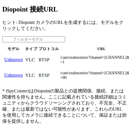
Diopoint 接続URL
ヒント: Diopoint カメラのURLを生成するには、モデルをク
リックしてください。
モデル
タイプ
プロトコル
URL
/cam/realmonitor?channel=[CHANNEL]&
Unknown
VLC
RTSP
=1
/cam/realmonitor?channel=[CHANNEL]&
Unknown
VLC
RTSP
=00
* iSpyConnectはDiopointの製品との提携関係、接続、または
関連性を持ちません。ここに記載されている接続詳細はコミ
ュニティからクラウドソーシングされており、不完全、不正
確、または最新ではない可能性があります。これらのURL
を使用してカメラに接続できることについて、保証または担
保を提供しません。