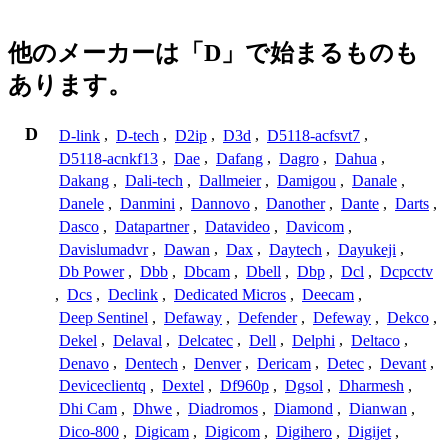
他のメーカーは「D」で始まるものも
あります。
D
D-link
,
D-tech
,
D2ip
,
D3d
,
D5118-acfsvt7
,
D5118-acnkf13
,
Dae
,
Dafang
,
Dagro
,
Dahua
,
Dakang
,
Dali-tech
,
Dallmeier
,
Damigou
,
Danale
,
Danele
,
Danmini
,
Dannovo
,
Danother
,
Dante
,
Darts
,
Dasco
,
Datapartner
,
Datavideo
,
Davicom
,
Davislumadvr
,
Dawan
,
Dax
,
Daytech
,
Dayukeji
,
Db Power
,
Dbb
,
Dbcam
,
Dbell
,
Dbp
,
Dcl
,
Dcpcctv
,
Dcs
,
Declink
,
Dedicated Micros
,
Deecam
,
Deep Sentinel
,
Defaway
,
Defender
,
Defeway
,
Dekco
,
Dekel
,
Delaval
,
Delcatec
,
Dell
,
Delphi
,
Deltaco
,
Denavo
,
Dentech
,
Denver
,
Dericam
,
Detec
,
Devant
,
Deviceclientq
,
Dextel
,
Df960p
,
Dgsol
,
Dharmesh
,
Dhi Cam
,
Dhwe
,
Diadromos
,
Diamond
,
Dianwan
,
Dico-800
,
Digicam
,
Digicom
,
Digihero
,
Digijet
,