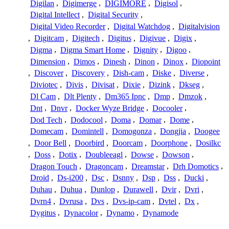
Digilan
,
Digimerge
,
DIGIMORE
,
Digisol
,
Digital Intellect
,
Digital Security
,
Digital Video Recorder
,
Digital Watchdog
,
Digitalvision
,
Digitcam
,
Digitech
,
Digitus
,
Digivue
,
Digix
,
Digma
,
Digma Smart Home
,
Dignity
,
Digoo
,
Dimension
,
Dimos
,
Dinesh
,
Dinon
,
Dinox
,
Diopoint
,
Discover
,
Discovery
,
Dish-cam
,
Diske
,
Diverse
,
Diviotec
,
Divis
,
Divisat
,
Dixie
,
Dizink
,
Dkseg
,
Dl Cam
,
Dlt Plenty
,
Dm365 Ipnc
,
Dmp
,
Dmzok
,
Dnt
,
Dnvr
,
Docker Wyze Bridge
,
Docooler
,
Dod Tech
,
Dodocool
,
Doma
,
Domar
,
Dome
,
Domecam
,
Domintell
,
Domogonza
,
Dongjia
,
Doogee
,
Door Bell
,
Doorbird
,
Doorcam
,
Doorphone
,
Dosilkc
,
Doss
,
Dotix
,
Doubleeagl
,
Dowse
,
Dowson
,
Dragon Touch
,
Dragoncam
,
Dreamstar
,
Drh Domotics
,
Droid
,
Ds-i200
,
Dsc
,
Dsnny
,
Dsp
,
Dss
,
Ducki
,
Duhau
,
Duhua
,
Dunlop
,
Durawell
,
Dvir
,
Dvri
,
Dvrn4
,
Dvrusa
,
Dvs
,
Dvs-ip-cam
,
Dvtel
,
Dx
,
Dygitus
,
Dynacolor
,
Dynamo
,
Dynamode