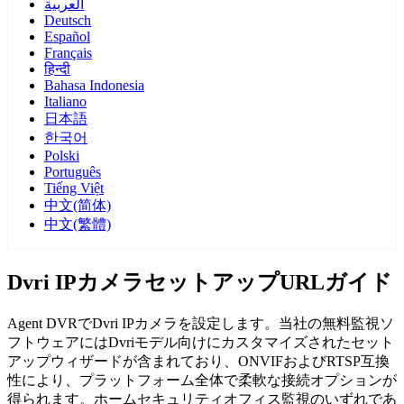
العربية
Deutsch
Español
Français
हिन्दी
Bahasa Indonesia
Italiano
日本語
한국어
Polski
Português
Tiếng Việt
中文(简体)
中文(繁體)
Dvri IPカメラセットアップURLガイド
Agent DVRでDvri IPカメラを設定します。当社の無料監視ソ
フトウェアにはDvriモデル向けにカスタマイズされたセット
アップウィザードが含まれており、ONVIFおよびRTSP互換
性により、プラットフォーム全体で柔軟な接続オプションが
得られます。ホームセキュリティオフィス監視のいずれであ