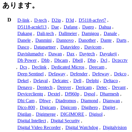
あります。
D
D-link
,
D-tech
,
D2ip
,
D3d
,
D5118-acfsvt7
,
D5118-acnkf13
,
Dae
,
Dafang
,
Dagro
,
Dahua
,
Dakang
,
Dali-tech
,
Dallmeier
,
Damigou
,
Danale
,
Danele
,
Danmini
,
Dannovo
,
Danother
,
Dante
,
Darts
,
Dasco
,
Datapartner
,
Datavideo
,
Davicom
,
Davislumadvr
,
Dawan
,
Dax
,
Daytech
,
Dayukeji
,
Db Power
,
Dbb
,
Dbcam
,
Dbell
,
Dbp
,
Dcl
,
Dcpcctv
,
Dcs
,
Declink
,
Dedicated Micros
,
Deecam
,
Deep Sentinel
,
Defaway
,
Defender
,
Defeway
,
Dekco
,
Dekel
,
Delaval
,
Delcatec
,
Dell
,
Delphi
,
Deltaco
,
Denavo
,
Dentech
,
Denver
,
Dericam
,
Detec
,
Devant
,
Deviceclientq
,
Dextel
,
Df960p
,
Dgsol
,
Dharmesh
,
Dhi Cam
,
Dhwe
,
Diadromos
,
Diamond
,
Dianwan
,
Dico-800
,
Digicam
,
Digicom
,
Digihero
,
Digijet
,
Digilan
,
Digimerge
,
DIGIMORE
,
Digisol
,
Digital Intellect
,
Digital Security
,
Digital Video Recorder
,
Digital Watchdog
,
Digitalvision