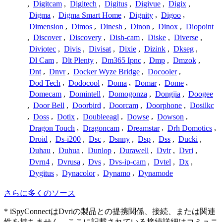
,
Digitcam
,
Digitech
,
Digitus
,
Digivue
,
Digix
,
Digma
,
Digma Smart Home
,
Dignity
,
Digoo
,
Dimension
,
Dimos
,
Dinesh
,
Dinon
,
Dinox
,
Diopoint
,
Discover
,
Discovery
,
Dish-cam
,
Diske
,
Diverse
,
Diviotec
,
Divis
,
Divisat
,
Dixie
,
Dizink
,
Dkseg
,
Dl Cam
,
Dlt Plenty
,
Dm365 Ipnc
,
Dmp
,
Dmzok
,
Dnt
,
Dnvr
,
Docker Wyze Bridge
,
Docooler
,
Dod Tech
,
Dodocool
,
Doma
,
Domar
,
Dome
,
Domecam
,
Domintell
,
Domogonza
,
Dongjia
,
Doogee
,
Door Bell
,
Doorbird
,
Doorcam
,
Doorphone
,
Dosilkc
,
Doss
,
Dotix
,
Doubleeagl
,
Dowse
,
Dowson
,
Dragon Touch
,
Dragoncam
,
Dreamstar
,
Drh Domotics
,
Droid
,
Ds-i200
,
Dsc
,
Dsnny
,
Dsp
,
Dss
,
Ducki
,
Duhau
,
Duhua
,
Dunlop
,
Durawell
,
Dvir
,
Dvri
,
Dvrn4
,
Dvrusa
,
Dvs
,
Dvs-ip-cam
,
Dvtel
,
Dx
,
Dygitus
,
Dynacolor
,
Dynamo
,
Dynamode
さらに多くのソース
* iSpyConnectはDvriの製品との提携関係、接続、または関連
性を持ちません。ここに記載されている接続詳細はコミュニ