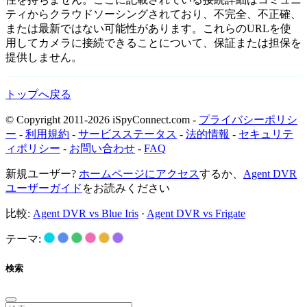
ティからクラウドソーシングされており、不完全、不正確、
または最新ではない可能性があります。これらのURLを使
用してカメラに接続できることについて、保証または担保を
提供しません。
トップへ戻る
© Copyright 2011-2026 iSpyConnect.com -
プライバシーポリシ
ー
-
利用規約
-
サービスステータス
-
法的情報
-
セキュリテ
ィポリシー
-
お問い合わせ
-
FAQ
新規ユーザー?
ホームページにアクセス
するか、
Agent DVR
ユーザーガイド
をお読みください
比較:
Agent DVR vs Blue Iris
·
Agent DVR vs Frigate
テーマ:
検索