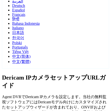
العربية
Deutsch
Español
Français
हिन्दी
Bahasa Indonesia
Italiano
日本語
한국어
Polski
Português
Tiếng Việt
中文(简体)
中文(繁體)
Dericam IPカメラセットアップURLガ
イド
Agent DVRでDericam IPカメラを設定します。当社の無料監
視ソフトウェアにはDericamモデル向けにカスタマイズされ
たセットアップウィザードが含まれており、ONVIFおよび