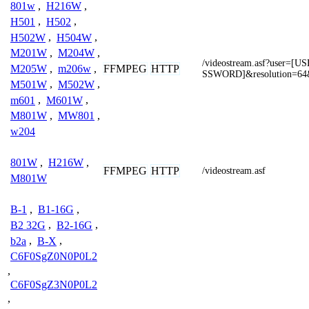
801w
,
H216W
,
H501
,
H502
,
H502W
,
H504W
,
M201W
,
M204W
,
/videostream.asf?user=
FFMPEG
HTTP
M205W
,
m206w
,
SSWORD]&resolution=64
M501W
,
M502W
,
m601
,
M601W
,
M801W
,
MW801
,
w204
801W
,
H216W
,
FFMPEG
HTTP
/videostream.asf
M801W
B-1
,
B1-16G
,
B2 32G
,
B2-16G
,
b2a
,
B-X
,
C6F0SgZ0N0P0L2
,
C6F0SgZ3N0P0L2
,