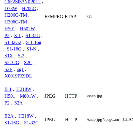
C6F2SlZ3N0P0L2
,
D73W
,
H206C
,
H206C-TM
,
FFMPEG
RTSP
/11
H306C-TM
,
H501
,
H502W
,
P2
,
S-1
,
S1 32G
,
S1 32G2
,
S-1-16g
,
S1-16G
,
S1-N
,
S1X
,
S-2
,
S2-32G
,
S2C
,
S2E
,
sg1
,
X0019FZ9DL
B-1
,
H218W
,
JPEG
HTTP
H501
,
M801W
,
/snap.jpg
P2
,
S2A
B2A
,
H218W
,
JPEG
HTTP
/snap.jpg?JpegCam=[CH
S1-16G
,
S1-32G