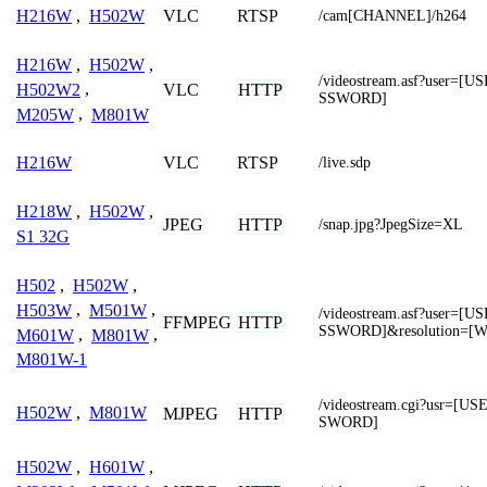
VLC
RTSP
H216W
,
H502W
/cam[CHANNEL]/h264
H216W
,
H502W
,
/videostream.asf?user=
VLC
HTTP
H502W2
,
SSWORD]
M205W
,
M801W
VLC
RTSP
H216W
/live.sdp
H218W
,
H502W
,
JPEG
HTTP
/snap.jpg?JpegSize=XL
S1 32G
H502
,
H502W
,
H503W
,
M501W
,
/videostream.asf?user=
FFMPEG
HTTP
SSWORD]&resolution=[
M601W
,
M801W
,
M801W-1
/videostream.cgi?usr=
H502W
,
M801W
MJPEG
HTTP
SWORD]
H502W
,
H601W
,