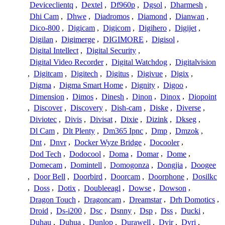
Deviceclientq
,
Dextel
,
Df960p
,
Dgsol
,
Dharmesh
,
Dhi Cam
,
Dhwe
,
Diadromos
,
Diamond
,
Dianwan
,
Dico-800
,
Digicam
,
Digicom
,
Digihero
,
Digijet
,
Digilan
,
Digimerge
,
DIGIMORE
,
Digisol
,
Digital Intellect
,
Digital Security
,
Digital Video Recorder
,
Digital Watchdog
,
Digitalvision
,
Digitcam
,
Digitech
,
Digitus
,
Digivue
,
Digix
,
Digma
,
Digma Smart Home
,
Dignity
,
Digoo
,
Dimension
,
Dimos
,
Dinesh
,
Dinon
,
Dinox
,
Diopoint
,
Discover
,
Discovery
,
Dish-cam
,
Diske
,
Diverse
,
Diviotec
,
Divis
,
Divisat
,
Dixie
,
Dizink
,
Dkseg
,
Dl Cam
,
Dlt Plenty
,
Dm365 Ipnc
,
Dmp
,
Dmzok
,
Dnt
,
Dnvr
,
Docker Wyze Bridge
,
Docooler
,
Dod Tech
,
Dodocool
,
Doma
,
Domar
,
Dome
,
Domecam
,
Domintell
,
Domogonza
,
Dongjia
,
Doogee
,
Door Bell
,
Doorbird
,
Doorcam
,
Doorphone
,
Dosilkc
,
Doss
,
Dotix
,
Doubleeagl
,
Dowse
,
Dowson
,
Dragon Touch
,
Dragoncam
,
Dreamstar
,
Drh Domotics
,
Droid
,
Ds-i200
,
Dsc
,
Dsnny
,
Dsp
,
Dss
,
Ducki
,
Duhau
,
Duhua
,
Dunlop
,
Durawell
,
Dvir
,
Dvri
,