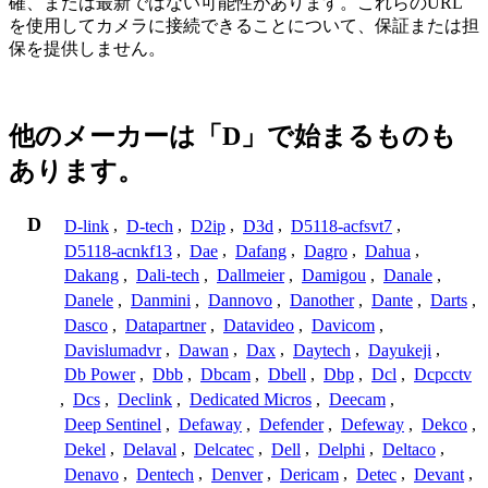
確、または最新ではない可能性があります。これらのURL
を使用してカメラに接続できることについて、保証または担
保を提供しません。
他のメーカーは「D」で始まるものも
あります。
D
D-link
,
D-tech
,
D2ip
,
D3d
,
D5118-acfsvt7
,
D5118-acnkf13
,
Dae
,
Dafang
,
Dagro
,
Dahua
,
Dakang
,
Dali-tech
,
Dallmeier
,
Damigou
,
Danale
,
Danele
,
Danmini
,
Dannovo
,
Danother
,
Dante
,
Darts
,
Dasco
,
Datapartner
,
Datavideo
,
Davicom
,
Davislumadvr
,
Dawan
,
Dax
,
Daytech
,
Dayukeji
,
Db Power
,
Dbb
,
Dbcam
,
Dbell
,
Dbp
,
Dcl
,
Dcpcctv
,
Dcs
,
Declink
,
Dedicated Micros
,
Deecam
,
Deep Sentinel
,
Defaway
,
Defender
,
Defeway
,
Dekco
,
Dekel
,
Delaval
,
Delcatec
,
Dell
,
Delphi
,
Deltaco
,
Denavo
,
Dentech
,
Denver
,
Dericam
,
Detec
,
Devant
,