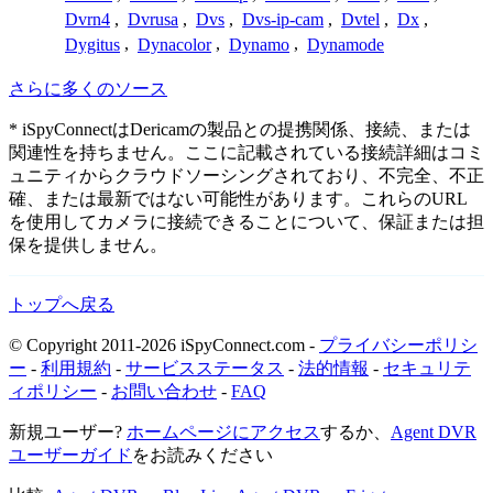
Dvrn4
,
Dvrusa
,
Dvs
,
Dvs-ip-cam
,
Dvtel
,
Dx
,
Dygitus
,
Dynacolor
,
Dynamo
,
Dynamode
さらに多くのソース
* iSpyConnectはDericamの製品との提携関係、接続、または
関連性を持ちません。ここに記載されている接続詳細はコミ
ュニティからクラウドソーシングされており、不完全、不正
確、または最新ではない可能性があります。これらのURL
を使用してカメラに接続できることについて、保証または担
保を提供しません。
トップへ戻る
© Copyright 2011-2026 iSpyConnect.com -
プライバシーポリシ
ー
-
利用規約
-
サービスステータス
-
法的情報
-
セキュリテ
ィポリシー
-
お問い合わせ
-
FAQ
新規ユーザー?
ホームページにアクセス
するか、
Agent DVR
ユーザーガイド
をお読みください