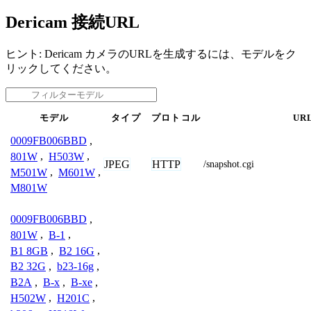
Dericam 接続URL
ヒント: Dericam カメラのURLを生成するには、モデルをク
リックしてください。
モデル
タイプ
プロトコル
UR
0009FB006BBD
,
801W
,
H503W
,
JPEG
HTTP
/snapshot.cgi
M501W
,
M601W
,
M801W
0009FB006BBD
,
801W
,
B-1
,
B1 8GB
,
B2 16G
,
B2 32G
,
b23-16g
,
B2A
,
B-x
,
B-xe
,
H502W
,
H201C
,