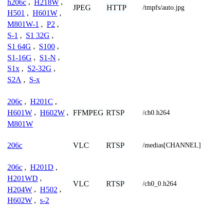
h206c
,
H218W
,
JPEG
HTTP
/tmpfs/auto.jpg
H501
,
H601W
,
M801W-1
,
P2
,
S-1
,
S1 32G
,
S1 64G
,
S100
,
S1-16G
,
S1-N
,
S1x
,
S2-32G
,
S2A
,
S-x
206c
,
H201C
,
FFMPEG
RTSP
H601W
,
H602W
,
/ch0.h264
M801W
VLC
RTSP
206c
/medias[CHANNEL]
206c
,
H201D
,
H201WD
,
VLC
RTSP
/ch0_0.h264
H204W
,
H502
,
H602W
,
s-2