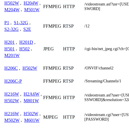
H502W
,
H204W
,
/videostream.asf?usr=
FFMPEG
HTTP
SWORD]
M204W
,
M501W
P1
,
S1-32G
,
FFMPEG
RTSP
/12
S2-32G
,
S2E
H201
,
H201D
,
JPEG
HTTP
H501
,
H502
,
/cgi-bin/net_jpeg.cgi?c
M201W
FFMPEG
RTSP
H206C
,
H502W
/ONVIF/channel2
FFMPEG
RTSP
H206C-P
/Streaming/Channels/1
H216W
,
H2A6W
,
/videostream.asf?user=
FFMPEG
HTTP
SSWORD]&resolution=32
H502W
,
M801W
H216W
,
H502W
,
/videostream.cgi?user=
MJPEG
HTTP
[PASSWORD]
M502W
,
M601W