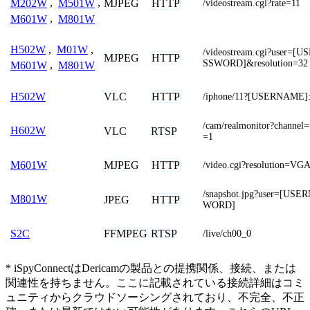
MJPEG
HTTP
M202W
,
M501W
,
/videostream.cgi?rate=11
M601W
,
M801W
H502W
,
M01W
,
/videostream.cgi?user
MJPEG
HTTP
SSWORD]&resolution=32
M601W
,
M801W
VLC
HTTP
H502W
/iphone/11?[USERNAME
/cam/realmonitor?chann
H602W
VLC
RTSP
=1
MJPEG
HTTP
M601W
/video.cgi?resolution=VG
/snapshot.jpg?user=[U
M801W
JPEG
HTTP
WORD]
FFMPEG
RTSP
S2C
/live/ch00_0
* iSpyConnectはDericamの製品との提携関係、接続、または
関連性を持ちません。ここに記載されている接続詳細はコミ
ュニティからクラウドソーシングされており、不完全、不正