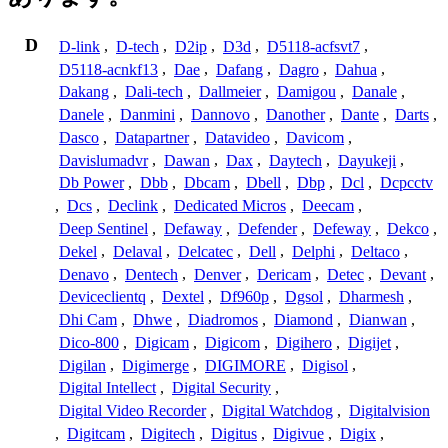
D
D-link
,
D-tech
,
D2ip
,
D3d
,
D5118-acfsvt7
,
D5118-acnkf13
,
Dae
,
Dafang
,
Dagro
,
Dahua
,
Dakang
,
Dali-tech
,
Dallmeier
,
Damigou
,
Danale
,
Danele
,
Danmini
,
Dannovo
,
Danother
,
Dante
,
Darts
,
Dasco
,
Datapartner
,
Datavideo
,
Davicom
,
Davislumadvr
,
Dawan
,
Dax
,
Daytech
,
Dayukeji
,
Db Power
,
Dbb
,
Dbcam
,
Dbell
,
Dbp
,
Dcl
,
Dcpcctv
,
Dcs
,
Declink
,
Dedicated Micros
,
Deecam
,
Deep Sentinel
,
Defaway
,
Defender
,
Defeway
,
Dekco
,
Dekel
,
Delaval
,
Delcatec
,
Dell
,
Delphi
,
Deltaco
,
Denavo
,
Dentech
,
Denver
,
Dericam
,
Detec
,
Devant
,
Deviceclientq
,
Dextel
,
Df960p
,
Dgsol
,
Dharmesh
,
Dhi Cam
,
Dhwe
,
Diadromos
,
Diamond
,
Dianwan
,
Dico-800
,
Digicam
,
Digicom
,
Digihero
,
Digijet
,
Digilan
,
Digimerge
,
DIGIMORE
,
Digisol
,
Digital Intellect
,
Digital Security
,
Digital Video Recorder
,
Digital Watchdog
,
Digitalvision
,
Digitcam
,
Digitech
,
Digitus
,
Digivue
,
Digix
,