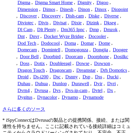
Digma
,
Digma Smart Home
,
Dignity
,
Digoo
,
Dimension
,
Dimos
,
Dinesh
,
Dinon
,
Dinox
,
Diopoint
,
Discover
,
Discovery
,
Dish-cam
,
Diske
,
Diverse
,
Diviotec
,
Divis
,
Divisat
,
Dixie
,
Dizink
,
Dkseg
,
Dl Cam
,
Dlt Plenty
,
Dm365 Ipnc
,
Dmp
,
Dmzok
,
Dnt
,
Dnvr
,
Docker Wyze Bridge
,
Docooler
,
Dod Tech
,
Dodocool
,
Doma
,
Domar
,
Dome
,
Domecam
,
Domintell
,
Domogonza
,
Dongjia
,
Doogee
,
Door Bell
,
Doorbird
,
Doorcam
,
Doorphone
,
Dosilkc
,
Doss
,
Dotix
,
Doubleeagl
,
Dowse
,
Dowson
,
Dragon Touch
,
Dragoncam
,
Dreamstar
,
Drh Domotics
,
Droid
,
Ds-i200
,
Dsc
,
Dsnny
,
Dsp
,
Dss
,
Ducki
,
Duhau
,
Duhua
,
Dunlop
,
Durawell
,
Dvir
,
Dvri
,
Dvrn4
,
Dvrusa
,
Dvs
,
Dvs-ip-cam
,
Dvtel
,
Dx
,
Dygitus
,
Dynacolor
,
Dynamo
,
Dynamode
さらに多くのソース
* iSpyConnectはDvrusaの製品との提携関係、接続、または関
連性を持ちません。ここに記載されている接続詳細はコミュ
ニティからクラウドソーシングされており、不完全、不正