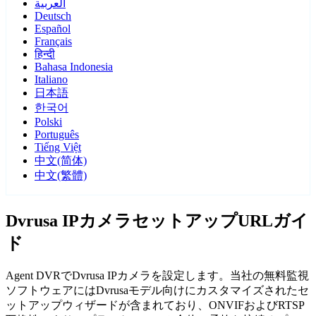
العربية
Deutsch
Español
Français
हिन्दी
Bahasa Indonesia
Italiano
日本語
한국어
Polski
Português
Tiếng Việt
中文(简体)
中文(繁體)
Dvrusa IPカメラセットアップURLガイ
ド
Agent DVRでDvrusa IPカメラを設定します。当社の無料監視
ソフトウェアにはDvrusaモデル向けにカスタマイズされたセ
ットアップウィザードが含まれており、ONVIFおよびRTSP