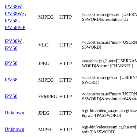
IPV38W
,
IPV38We
,
/videostream.cgi?user=[US
MJPEG
HTTP
SSWORD]&resolution=32
IPV58
,
IPV58P2P
IPV38W
,
/videostream.asf?user=[US
VLC
HTTP
SSWORD]
IPV58
/snapshot.jpg?user=[USERN
IPV58
JPEG
HTTP
WORD]&strm=[CHANNEL]
/videostream.cgi?usr=[USE
IPV58
MJPEG
HTTP
SWORD]
/videostream.asf?user=[US
IPV58
FFMPEG
HTTP
SSWORD]&resolution=64&rat
/cgi-bin/video_snapshot.cgi
Unknown
JPEG
HTTP
&pwd=[PASSWORD]
/cgi-bin/videostream.cgi?us
Unknown
MJPEG
HTTP
wd=[PASSWORD]