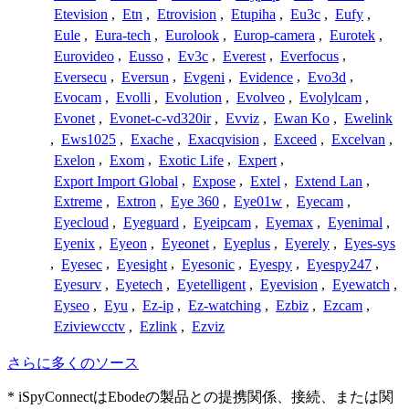
Etevision
,
Etn
,
Etrovision
,
Etupiha
,
Eu3c
,
Eufy
,
Eule
,
Eura-tech
,
Eurolook
,
Europ-camera
,
Eurotek
,
Eurovideo
,
Eusso
,
Ev3c
,
Everest
,
Everfocus
,
Eversecu
,
Eversun
,
Evgeni
,
Evidence
,
Evo3d
,
Evocam
,
Evolli
,
Evolution
,
Evolveo
,
Evolylcam
,
Evonet
,
Evonet-c-vd320ir
,
Evviz
,
Ewan Ko
,
Ewelink
,
Ews1025
,
Exache
,
Exacqvision
,
Exceed
,
Excelvan
,
Exelon
,
Exom
,
Exotic Life
,
Expert
,
Export Import Global
,
Expose
,
Extel
,
Extend Lan
,
Extreme
,
Extron
,
Eye 360
,
Eye01w
,
Eyecam
,
Eyecloud
,
Eyeguard
,
Eyeipcam
,
Eyemax
,
Eyenimal
,
Eyenix
,
Eyeon
,
Eyeonet
,
Eyeplus
,
Eyerely
,
Eyes-sys
,
Eyesec
,
Eyesight
,
Eyesonic
,
Eyespy
,
Eyespy247
,
Eyesurv
,
Eyetech
,
Eyetelligent
,
Eyevision
,
Eyewatch
,
Eyseo
,
Eyu
,
Ez-ip
,
Ez-watching
,
Ezbiz
,
Ezcam
,
Eziviewcctv
,
Ezlink
,
Ezviz
さらに多くのソース
* iSpyConnectはEbodeの製品との提携関係、接続、または関