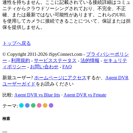
連性を持ちません。ここに記載されている接続詳細はコミュ
ニティからクラウドソーシングされており、不完全、不正
確、または最新ではない可能性があります。これらのURL
を使用してカメラに接続できることについて、保証または担
保を提供しません。
トップへ戻る
© Copyright 2011-2026 iSpyConnect.com -
プライバシーポリシ
ー
-
利用規約
-
サービスステータス
-
法的情報
-
セキュリテ
ィポリシー
-
お問い合わせ
-
FAQ
新規ユーザー?
ホームページにアクセス
するか、
Agent DVR
ユーザーガイド
をお読みください
比較:
Agent DVR vs Blue Iris
·
Agent DVR vs Frigate
テーマ:
検索