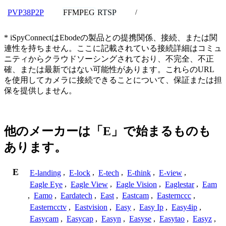
FFMPEG
RTSP
PVP38P2P
/
* iSpyConnectはEbodeの製品との提携関係、接続、または関
連性を持ちません。ここに記載されている接続詳細はコミュ
ニティからクラウドソーシングされており、不完全、不正
確、または最新ではない可能性があります。これらのURL
を使用してカメラに接続できることについて、保証または担
保を提供しません。
他のメーカーは「E」で始まるものも
あります。
E
E-landing
,
E-lock
,
E-tech
,
E-think
,
E-view
,
Eagle Eye
,
Eagle View
,
Eagle Vision
,
Eaglestar
,
Eam
,
Eamo
,
Eardatech
,
East
,
Eastcam
,
Easternccc
,
Easterncctv
,
Eastvision
,
Easy
,
Easy Ip
,
Easy4ip
,
Easycam
,
Easycap
,
Easyn
,
Easyse
,
Easytao
,
Easyz
,