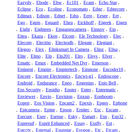
Eazydv
,
Ebode
,
Ebw
,
Ec101
,
Ecam
,
Echo Star
,
Eclipse
,
Eco
,
Ecoline
,
Economato
,
Edge
,
Edgecore
,
Edimax
,
Edison
,
Ednet
,
Edss
,
Eero
,
Eesee
,
Eet
,
Ego
,
Egpis
,
Eguard
,
Ehea
,
Eickhoff
,
Eigeek
,
Eigen
,
Eight
,
Eighteen
,
Eingangscamera
,
Einnov
,
Eip
,
Eitea
,
Ekaza
,
Eken
,
Elcom
,
Ele Technology
,
Elec
,
Elecom
,
Electriq
,
Electrodh
,
Elegate
,
Elegiant
,
Elegoo
,
Elex
,
Elinksmart Ip Camera
,
Elinz
,
Elisa
,
Elite
,
Elmo
,
Elp
,
Elp201
,
Elro
,
Elsys
,
Elver
,
Ematic
,
Emax
,
Embedded Net Dvr
,
Emerson
,
Eminent
,
Empire
,
Empiretech
,
Emstone
,
Encoder10
,
Encore
,
Encore Electronics
,
Encwi-g1
,
Endoscope
,
Endroid
,
Endurance
,
Eneo
,
Engenius
,
Enio Bell
,
Ens Security
,
Ensidio
,
Enster
,
Enter
,
Entrematic
,
Enviewer
,
Envio
,
Envision
,
Enxun
,
Eonboom
,
Eopen
,
Eos Vision
,
Epcam2
,
Epexis
,
Epges
,
Ephone
,
Epicamera
,
Epine
,
Epson
,
Ernitec
,
Esc
,
Escam
,
Esecure
,
Esee
,
Esense
,
Esky
,
Esmart
,
Esp
,
Esp32
,
Espressif
,
Esprit Enhanced
,
Essay
,
Essfly
,
Est
,
Estcctv
,
Esternal
,
Esunstar
,
Esypop
,
Etc
,
Etcam
,