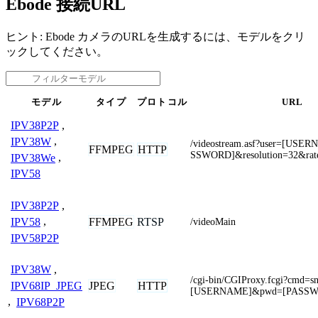
Ebode 接続URL
ヒント: Ebode カメラのURLを生成するには、モデルをクリ
ックしてください。
モデル
タイプ
プロトコル
URL
IPV38P2P
,
IPV38W
,
/videostream.asf?user=[US
FFMPEG
HTTP
SSWORD]&resolution=32&rat
IPV38We
,
IPV58
IPV38P2P
,
FFMPEG
RTSP
IPV58
,
/videoMain
IPV58P2P
IPV38W
,
/cgi-bin/CGIProxy.fcgi?cmd=s
JPEG
HTTP
IPV68IP_JPEG
[USERNAME]&pwd=[PASS
,
IPV68P2P