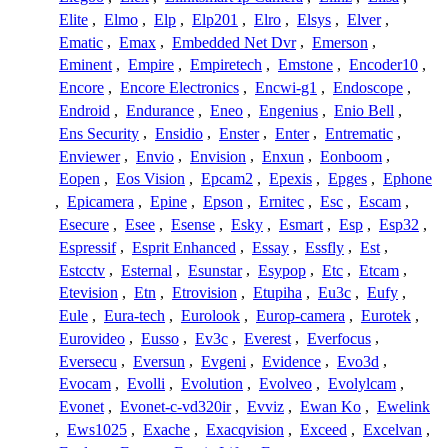
Elite
,
Elmo
,
Elp
,
Elp201
,
Elro
,
Elsys
,
Elver
,
Ematic
,
Emax
,
Embedded Net Dvr
,
Emerson
,
Eminent
,
Empire
,
Empiretech
,
Emstone
,
Encoder10
,
Encore
,
Encore Electronics
,
Encwi-g1
,
Endoscope
,
Endroid
,
Endurance
,
Eneo
,
Engenius
,
Enio Bell
,
Ens Security
,
Ensidio
,
Enster
,
Enter
,
Entrematic
,
Enviewer
,
Envio
,
Envision
,
Enxun
,
Eonboom
,
Eopen
,
Eos Vision
,
Epcam2
,
Epexis
,
Epges
,
Ephone
,
Epicamera
,
Epine
,
Epson
,
Ernitec
,
Esc
,
Escam
,
Esecure
,
Esee
,
Esense
,
Esky
,
Esmart
,
Esp
,
Esp32
,
Espressif
,
Esprit Enhanced
,
Essay
,
Essfly
,
Est
,
Estcctv
,
Esternal
,
Esunstar
,
Esypop
,
Etc
,
Etcam
,
Etevision
,
Etn
,
Etrovision
,
Etupiha
,
Eu3c
,
Eufy
,
Eule
,
Eura-tech
,
Eurolook
,
Europ-camera
,
Eurotek
,
Eurovideo
,
Eusso
,
Ev3c
,
Everest
,
Everfocus
,
Eversecu
,
Eversun
,
Evgeni
,
Evidence
,
Evo3d
,
Evocam
,
Evolli
,
Evolution
,
Evolveo
,
Evolylcam
,
Evonet
,
Evonet-c-vd320ir
,
Evviz
,
Ewan Ko
,
Ewelink
,
Ews1025
,
Exache
,
Exacqvision
,
Exceed
,
Excelvan
,