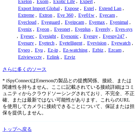
Exelon
,
Exom
,
Exotic Life
,
Expert
,
Export Import Global
,
Expose
,
Extel
,
Extend Lan
,
Extreme
,
Extron
,
Eye 360
,
Eye01w
,
Eyecam
,
Eyecloud
,
Eyeguard
,
Eyeipcam
,
Eyemax
,
Eyenimal
,
Eyenix
,
Eyeon
,
Eyeonet
,
Eyeplus
,
Eyerely
,
Eyes-sys
,
Eyesec
,
Eyesight
,
Eyesonic
,
Eyespy
,
Eyespy247
,
Eyesurv
,
Eyetech
,
Eyetelligent
,
Eyevision
,
Eyewatch
,
Eyseo
,
Eyu
,
Ez-ip
,
Ez-watching
,
Ezbiz
,
Ezcam
,
Eziviewcctv
,
Ezlink
,
Ezviz
さらに多くのソース
* iSpyConnectはEmersonの製品との提携関係、接続、または
関連性を持ちません。ここに記載されている接続詳細はコミ
ュニティからクラウドソーシングされており、不完全、不正
確、または最新ではない可能性があります。これらのURL
を使用してカメラに接続できることについて、保証または担
保を提供しません。
トップへ戻る