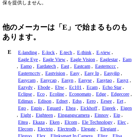
保を提供しません。
他のメーカーは「E」で始まるものも
あります。
E
E-landing
,
E-lock
,
E-tech
,
E-think
,
E-view
,
Eagle Eye
,
Eagle View
,
Eagle Vision
,
Eaglestar
,
Eam
,
Eamo
,
Eardatech
,
East
,
Eastcam
,
Easternccc
,
Easterncctv
,
Eastvision
,
Easy
,
Easy Ip
,
Easy4ip
,
Easycam
,
Easycap
,
Easyn
,
Easyse
,
Easytao
,
Easyz
,
Eazydv
,
Ebode
,
Ebw
,
Ec101
,
Ecam
,
Echo Star
,
Eclipse
,
Eco
,
Ecoline
,
Economato
,
Edge
,
Edgecore
,
Edimax
,
Edison
,
Ednet
,
Edss
,
Eero
,
Eesee
,
Eet
,
Ego
,
Egpis
,
Eguard
,
Ehea
,
Eickhoff
,
Eigeek
,
Eigen
,
Eight
,
Eighteen
,
Eingangscamera
,
Einnov
,
Eip
,
Eitea
,
Ekaza
,
Eken
,
Elcom
,
Ele Technology
,
Elec
,
Elecom
,
Electriq
,
Electrodh
,
Elegate
,
Elegiant
,
Elegoo
,
Elex
,
Elinksmart Ip Camera
,
Elinz
,
Elisa
,