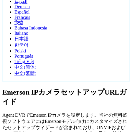
العربية
Deutsch
Español
Français
हिन्दी
Bahasa Indonesia
Italiano
日本語
한국어
Polski
Português
Tiếng Việt
中文(简体)
中文(繁體)
Emerson IPカメラセットアップURLガ
イド
Agent DVRでEmerson IPカメラを設定します。当社の無料監
視ソフトウェアにはEmersonモデル向けにカスタマイズされ
たセットアップウィザードが含まれており、ONVIFおよび