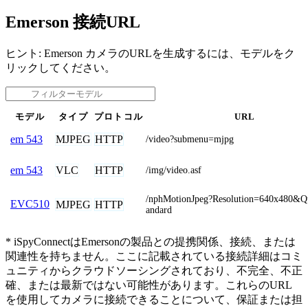
Emerson 接続URL
ヒント: Emerson カメラのURLを生成するには、モデルをク
リックしてください。
モデル
タイプ
プロトコル
URL
MJPEG
HTTP
em 543
/video?submenu=mjpg
VLC
HTTP
em 543
/img/video.asf
/nphMotionJpeg?Resolution=640x480&Qu
EVC510
MJPEG
HTTP
andard
* iSpyConnectはEmersonの製品との提携関係、接続、または
関連性を持ちません。ここに記載されている接続詳細はコミ
ュニティからクラウドソーシングされており、不完全、不正
確、または最新ではない可能性があります。これらのURL
を使用してカメラに接続できることについて、保証または担