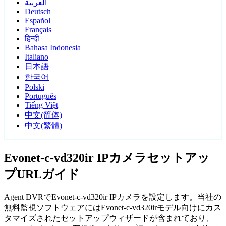
العربية
Deutsch
Español
Français
हिन्दी
Bahasa Indonesia
Italiano
日本語
한국어
Polski
Português
Tiếng Việt
中文(简体)
中文(繁體)
Evonet-c-vd320ir IPカメラセットアッ
プURLガイド
Agent DVRでEvonet-c-vd320ir IPカメラを設定します。当社の
無料監視ソフトウェアにはEvonet-c-vd320irモデル向けにカス
タマイズされたセットアップウィザードが含まれており、