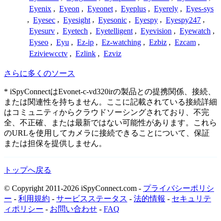
Eyenix
,
Eyeon
,
Eyeonet
,
Eyeplus
,
Eyerely
,
Eyes-sys
,
Eyesec
,
Eyesight
,
Eyesonic
,
Eyespy
,
Eyespy247
,
Eyesurv
,
Eyetech
,
Eyetelligent
,
Eyevision
,
Eyewatch
,
Eyseo
,
Eyu
,
Ez-ip
,
Ez-watching
,
Ezbiz
,
Ezcam
,
Eziviewcctv
,
Ezlink
,
Ezviz
さらに多くのソース
* iSpyConnectはEvonet-c-vd320irの製品との提携関係、接続、
または関連性を持ちません。ここに記載されている接続詳細
はコミュニティからクラウドソーシングされており、不完
全、不正確、または最新ではない可能性があります。これら
のURLを使用してカメラに接続できることについて、保証
または担保を提供しません。
トップへ戻る
© Copyright 2011-2026 iSpyConnect.com -
プライバシーポリシ
ー
-
利用規約
-
サービスステータス
-
法的情報
-
セキュリテ
ィポリシー
-
お問い合わせ
-
FAQ