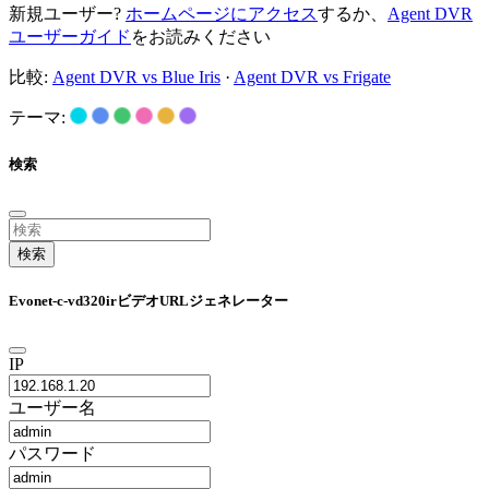
新規ユーザー?
ホームページにアクセス
するか、
Agent DVR
ユーザーガイド
をお読みください
比較:
Agent DVR vs Blue Iris
·
Agent DVR vs Frigate
テーマ:
検索
検索
Evonet-c-vd320irビデオURLジェネレーター
IP
ユーザー名
パスワード