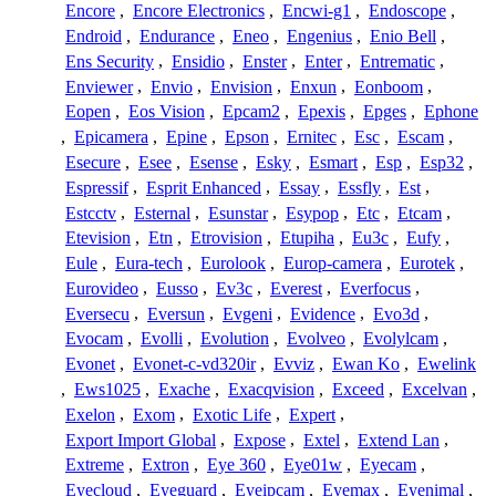
Encore
,
Encore Electronics
,
Encwi-g1
,
Endoscope
,
Endroid
,
Endurance
,
Eneo
,
Engenius
,
Enio Bell
,
Ens Security
,
Ensidio
,
Enster
,
Enter
,
Entrematic
,
Enviewer
,
Envio
,
Envision
,
Enxun
,
Eonboom
,
Eopen
,
Eos Vision
,
Epcam2
,
Epexis
,
Epges
,
Ephone
,
Epicamera
,
Epine
,
Epson
,
Ernitec
,
Esc
,
Escam
,
Esecure
,
Esee
,
Esense
,
Esky
,
Esmart
,
Esp
,
Esp32
,
Espressif
,
Esprit Enhanced
,
Essay
,
Essfly
,
Est
,
Estcctv
,
Esternal
,
Esunstar
,
Esypop
,
Etc
,
Etcam
,
Etevision
,
Etn
,
Etrovision
,
Etupiha
,
Eu3c
,
Eufy
,
Eule
,
Eura-tech
,
Eurolook
,
Europ-camera
,
Eurotek
,
Eurovideo
,
Eusso
,
Ev3c
,
Everest
,
Everfocus
,
Eversecu
,
Eversun
,
Evgeni
,
Evidence
,
Evo3d
,
Evocam
,
Evolli
,
Evolution
,
Evolveo
,
Evolylcam
,
Evonet
,
Evonet-c-vd320ir
,
Evviz
,
Ewan Ko
,
Ewelink
,
Ews1025
,
Exache
,
Exacqvision
,
Exceed
,
Excelvan
,
Exelon
,
Exom
,
Exotic Life
,
Expert
,
Export Import Global
,
Expose
,
Extel
,
Extend Lan
,
Extreme
,
Extron
,
Eye 360
,
Eye01w
,
Eyecam
,
Eyecloud
,
Eyeguard
,
Eyeipcam
,
Eyemax
,
Eyenimal
,