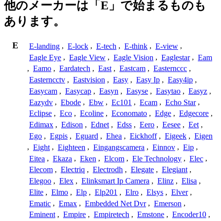
他のメーカーは「E」で始まるものも
あります。
E
E-landing
,
E-lock
,
E-tech
,
E-think
,
E-view
,
Eagle Eye
,
Eagle View
,
Eagle Vision
,
Eaglestar
,
Eam
,
Eamo
,
Eardatech
,
East
,
Eastcam
,
Easternccc
,
Easterncctv
,
Eastvision
,
Easy
,
Easy Ip
,
Easy4ip
,
Easycam
,
Easycap
,
Easyn
,
Easyse
,
Easytao
,
Easyz
,
Eazydv
,
Ebode
,
Ebw
,
Ec101
,
Ecam
,
Echo Star
,
Eclipse
,
Eco
,
Ecoline
,
Economato
,
Edge
,
Edgecore
,
Edimax
,
Edison
,
Ednet
,
Edss
,
Eero
,
Eesee
,
Eet
,
Ego
,
Egpis
,
Eguard
,
Ehea
,
Eickhoff
,
Eigeek
,
Eigen
,
Eight
,
Eighteen
,
Eingangscamera
,
Einnov
,
Eip
,
Eitea
,
Ekaza
,
Eken
,
Elcom
,
Ele Technology
,
Elec
,
Elecom
,
Electriq
,
Electrodh
,
Elegate
,
Elegiant
,
Elegoo
,
Elex
,
Elinksmart Ip Camera
,
Elinz
,
Elisa
,
Elite
,
Elmo
,
Elp
,
Elp201
,
Elro
,
Elsys
,
Elver
,
Ematic
,
Emax
,
Embedded Net Dvr
,
Emerson
,
Eminent
,
Empire
,
Empiretech
,
Emstone
,
Encoder10
,