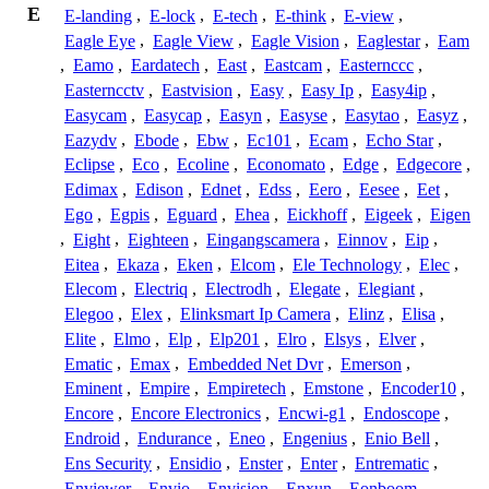
E
E-landing
,
E-lock
,
E-tech
,
E-think
,
E-view
,
Eagle Eye
,
Eagle View
,
Eagle Vision
,
Eaglestar
,
Eam
,
Eamo
,
Eardatech
,
East
,
Eastcam
,
Easternccc
,
Easterncctv
,
Eastvision
,
Easy
,
Easy Ip
,
Easy4ip
,
Easycam
,
Easycap
,
Easyn
,
Easyse
,
Easytao
,
Easyz
,
Eazydv
,
Ebode
,
Ebw
,
Ec101
,
Ecam
,
Echo Star
,
Eclipse
,
Eco
,
Ecoline
,
Economato
,
Edge
,
Edgecore
,
Edimax
,
Edison
,
Ednet
,
Edss
,
Eero
,
Eesee
,
Eet
,
Ego
,
Egpis
,
Eguard
,
Ehea
,
Eickhoff
,
Eigeek
,
Eigen
,
Eight
,
Eighteen
,
Eingangscamera
,
Einnov
,
Eip
,
Eitea
,
Ekaza
,
Eken
,
Elcom
,
Ele Technology
,
Elec
,
Elecom
,
Electriq
,
Electrodh
,
Elegate
,
Elegiant
,
Elegoo
,
Elex
,
Elinksmart Ip Camera
,
Elinz
,
Elisa
,
Elite
,
Elmo
,
Elp
,
Elp201
,
Elro
,
Elsys
,
Elver
,
Ematic
,
Emax
,
Embedded Net Dvr
,
Emerson
,
Eminent
,
Empire
,
Empiretech
,
Emstone
,
Encoder10
,
Encore
,
Encore Electronics
,
Encwi-g1
,
Endoscope
,
Endroid
,
Endurance
,
Eneo
,
Engenius
,
Enio Bell
,
Ens Security
,
Ensidio
,
Enster
,
Enter
,
Entrematic
,
Enviewer
,
Envio
,
Envision
,
Enxun
,
Eonboom
,