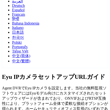
العربية
Deutsch
Español
Français
हिन्दी
Bahasa Indonesia
Italiano
日本語
한국어
Polski
Português
Tiếng Việt
中文(简体)
中文(繁體)
Eyu IPカメラセットアップURLガイド
Agent DVRでEyu IPカメラを設定します。当社の無料監視ソ
フトウェアにはEyuモデル向けにカスタマイズされたセット
アップウィザードが含まれており、ONVIFおよびRTSP互換
性により、プラットフォーム全体で柔軟な接続オプションが
得られます。ホームセキュリティオフィス監視のいずれであ