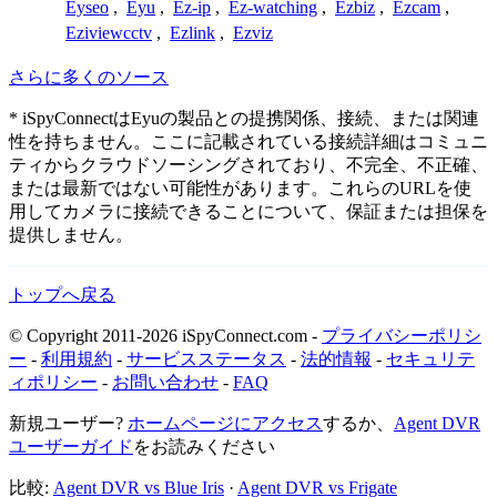
Eyseo
,
Eyu
,
Ez-ip
,
Ez-watching
,
Ezbiz
,
Ezcam
,
Eziviewcctv
,
Ezlink
,
Ezviz
さらに多くのソース
* iSpyConnectはEyuの製品との提携関係、接続、または関連
性を持ちません。ここに記載されている接続詳細はコミュニ
ティからクラウドソーシングされており、不完全、不正確、
または最新ではない可能性があります。これらのURLを使
用してカメラに接続できることについて、保証または担保を
提供しません。
トップへ戻る
© Copyright 2011-2026 iSpyConnect.com -
プライバシーポリシ
ー
-
利用規約
-
サービスステータス
-
法的情報
-
セキュリテ
ィポリシー
-
お問い合わせ
-
FAQ
新規ユーザー?
ホームページにアクセス
するか、
Agent DVR
ユーザーガイド
をお読みください
比較:
Agent DVR vs Blue Iris
·
Agent DVR vs Frigate