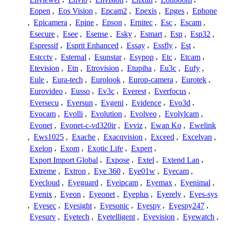
Eopen
,
Eos Vision
,
Epcam2
,
Epexis
,
Epges
,
Ephone
,
Epicamera
,
Epine
,
Epson
,
Ernitec
,
Esc
,
Escam
,
Esecure
,
Esee
,
Esense
,
Esky
,
Esmart
,
Esp
,
Esp32
,
Espressif
,
Esprit Enhanced
,
Essay
,
Essfly
,
Est
,
Estcctv
,
Esternal
,
Esunstar
,
Esypop
,
Etc
,
Etcam
,
Etevision
,
Etn
,
Etrovision
,
Etupiha
,
Eu3c
,
Eufy
,
Eule
,
Eura-tech
,
Eurolook
,
Europ-camera
,
Eurotek
,
Eurovideo
,
Eusso
,
Ev3c
,
Everest
,
Everfocus
,
Eversecu
,
Eversun
,
Evgeni
,
Evidence
,
Evo3d
,
Evocam
,
Evolli
,
Evolution
,
Evolveo
,
Evolylcam
,
Evonet
,
Evonet-c-vd320ir
,
Evviz
,
Ewan Ko
,
Ewelink
,
Ews1025
,
Exache
,
Exacqvision
,
Exceed
,
Excelvan
,
Exelon
,
Exom
,
Exotic Life
,
Expert
,
Export Import Global
,
Expose
,
Extel
,
Extend Lan
,
Extreme
,
Extron
,
Eye 360
,
Eye01w
,
Eyecam
,
Eyecloud
,
Eyeguard
,
Eyeipcam
,
Eyemax
,
Eyenimal
,
Eyenix
,
Eyeon
,
Eyeonet
,
Eyeplus
,
Eyerely
,
Eyes-sys
,
Eyesec
,
Eyesight
,
Eyesonic
,
Eyespy
,
Eyespy247
,
Eyesurv
,
Eyetech
,
Eyetelligent
,
Eyevision
,
Eyewatch
,