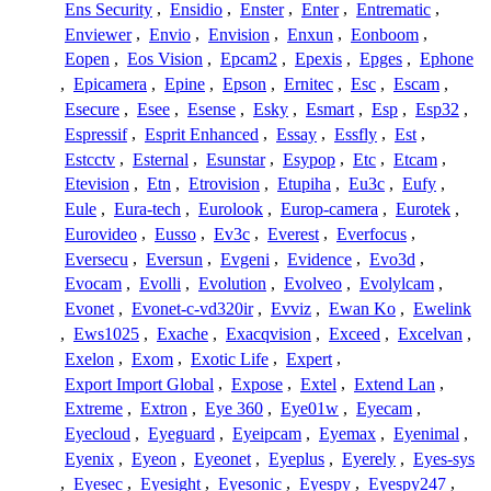
Ens Security
,
Ensidio
,
Enster
,
Enter
,
Entrematic
,
Enviewer
,
Envio
,
Envision
,
Enxun
,
Eonboom
,
Eopen
,
Eos Vision
,
Epcam2
,
Epexis
,
Epges
,
Ephone
,
Epicamera
,
Epine
,
Epson
,
Ernitec
,
Esc
,
Escam
,
Esecure
,
Esee
,
Esense
,
Esky
,
Esmart
,
Esp
,
Esp32
,
Espressif
,
Esprit Enhanced
,
Essay
,
Essfly
,
Est
,
Estcctv
,
Esternal
,
Esunstar
,
Esypop
,
Etc
,
Etcam
,
Etevision
,
Etn
,
Etrovision
,
Etupiha
,
Eu3c
,
Eufy
,
Eule
,
Eura-tech
,
Eurolook
,
Europ-camera
,
Eurotek
,
Eurovideo
,
Eusso
,
Ev3c
,
Everest
,
Everfocus
,
Eversecu
,
Eversun
,
Evgeni
,
Evidence
,
Evo3d
,
Evocam
,
Evolli
,
Evolution
,
Evolveo
,
Evolylcam
,
Evonet
,
Evonet-c-vd320ir
,
Evviz
,
Ewan Ko
,
Ewelink
,
Ews1025
,
Exache
,
Exacqvision
,
Exceed
,
Excelvan
,
Exelon
,
Exom
,
Exotic Life
,
Expert
,
Export Import Global
,
Expose
,
Extel
,
Extend Lan
,
Extreme
,
Extron
,
Eye 360
,
Eye01w
,
Eyecam
,
Eyecloud
,
Eyeguard
,
Eyeipcam
,
Eyemax
,
Eyenimal
,
Eyenix
,
Eyeon
,
Eyeonet
,
Eyeplus
,
Eyerely
,
Eyes-sys
,
Eyesec
,
Eyesight
,
Eyesonic
,
Eyespy
,
Eyespy247
,