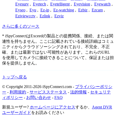
Eyesurv
,
Eyetech
,
Eyetelligent
,
Eyevision
,
Eyewatch
,
Eyseo
,
Eyu
,
Ez-ip
,
Ez-watching
,
Ezbiz
,
Ezcam
,
Eziviewcctv
,
Ezlink
,
Ezviz
さらに多くのソース
* iSpyConnectはExceedの製品との提携関係、接続、または関
連性を持ちません。ここに記載されている接続詳細はコミュ
ニティからクラウドソーシングされており、不完全、不正
確、または最新ではない可能性があります。これらのURL
を使用してカメラに接続できることについて、保証または担
保を提供しません。
トップへ戻る
© Copyright 2011-2026 iSpyConnect.com -
プライバシーポリシ
ー
-
利用規約
-
サービスステータス
-
法的情報
-
セキュリテ
ィポリシー
-
お問い合わせ
-
FAQ
新規ユーザー?
ホームページにアクセス
するか、
Agent DVR
ユーザーガイド
をお読みください