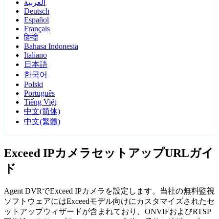
العربية
Deutsch
Español
Français
हिन्दी
Bahasa Indonesia
Italiano
日本語
한국어
Polski
Português
Tiếng Việt
中文(简体)
中文(繁體)
Exceed IPカメラセットアップURLガイ
ド
Agent DVRでExceed IPカメラを設定します。当社の無料監視
ソフトウェアにはExceedモデル向けにカスタマイズされたセ
ットアップウィザードが含まれており、ONVIFおよびRTSP