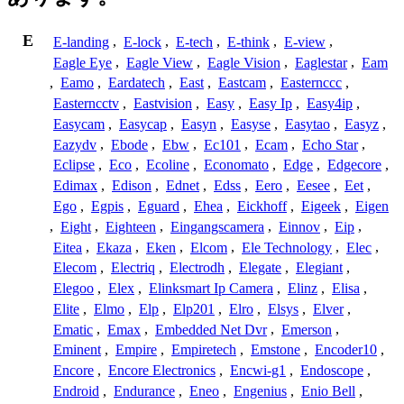
E
E-landing
,
E-lock
,
E-tech
,
E-think
,
E-view
,
Eagle Eye
,
Eagle View
,
Eagle Vision
,
Eaglestar
,
Eam
,
Eamo
,
Eardatech
,
East
,
Eastcam
,
Easternccc
,
Easterncctv
,
Eastvision
,
Easy
,
Easy Ip
,
Easy4ip
,
Easycam
,
Easycap
,
Easyn
,
Easyse
,
Easytao
,
Easyz
,
Eazydv
,
Ebode
,
Ebw
,
Ec101
,
Ecam
,
Echo Star
,
Eclipse
,
Eco
,
Ecoline
,
Economato
,
Edge
,
Edgecore
,
Edimax
,
Edison
,
Ednet
,
Edss
,
Eero
,
Eesee
,
Eet
,
Ego
,
Egpis
,
Eguard
,
Ehea
,
Eickhoff
,
Eigeek
,
Eigen
,
Eight
,
Eighteen
,
Eingangscamera
,
Einnov
,
Eip
,
Eitea
,
Ekaza
,
Eken
,
Elcom
,
Ele Technology
,
Elec
,
Elecom
,
Electriq
,
Electrodh
,
Elegate
,
Elegiant
,
Elegoo
,
Elex
,
Elinksmart Ip Camera
,
Elinz
,
Elisa
,
Elite
,
Elmo
,
Elp
,
Elp201
,
Elro
,
Elsys
,
Elver
,
Ematic
,
Emax
,
Embedded Net Dvr
,
Emerson
,
Eminent
,
Empire
,
Empiretech
,
Emstone
,
Encoder10
,
Encore
,
Encore Electronics
,
Encwi-g1
,
Endoscope
,
Endroid
,
Endurance
,
Eneo
,
Engenius
,
Enio Bell
,