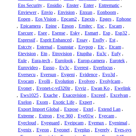
Ens Security
,
Ensidio
,
Enster
,
Enter
,
Entrematic
,
Enviewer
,
Envio
,
Envision
,
Enxun
,
Eonboom
,
Eopen
,
Eos Vision
,
Epcam2
,
Epexis
,
Epges
,
Ephone
,
Epicamera
,
Epine
,
Epson
,
Ernitec
,
Esc
,
Escam
,
Esecure
,
Esee
,
Esense
,
Esky
,
Esmart
,
Esp
,
Esp32
,
Espressif
,
Esprit Enhanced
,
Essay
,
Essfly
,
Est
,
Estcctv
,
Esternal
,
Esunstar
,
Esypop
,
Etc
,
Etcam
,
Etevision
,
Etn
,
Etrovision
,
Etupiha
,
Eu3c
,
Eufy
,
Eule
,
Eura-tech
,
Eurolook
,
Europ-camera
,
Eurotek
,
Eurovideo
,
Eusso
,
Ev3c
,
Everest
,
Everfocus
,
Eversecu
,
Eversun
,
Evgeni
,
Evidence
,
Evo3d
,
Evocam
,
Evolli
,
Evolution
,
Evolveo
,
Evolylcam
,
Evonet
,
Evonet-c-vd320ir
,
Evviz
,
Ewan Ko
,
Ewelink
,
Ews1025
,
Exache
,
Exacqvision
,
Exceed
,
Excelvan
,
Exelon
,
Exom
,
Exotic Life
,
Expert
,
Export Import Global
,
Expose
,
Extel
,
Extend Lan
,
Extreme
,
Extron
,
Eye 360
,
Eye01w
,
Eyecam
,
Eyecloud
,
Eyeguard
,
Eyeipcam
,
Eyemax
,
Eyenimal
,
Eyenix
,
Eyeon
,
Eyeonet
,
Eyeplus
,
Eyerely
,
Eyes-sys