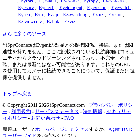
,
Eyesec
,
Eyesight
,
Eyesonic
,
Eyespy
,
Eyespy247
,
Eyesurv
,
Eyetech
,
Eyetelligent
,
Eyevision
,
Eyewatch
,
Eyseo
,
Eyu
,
Ez-ip
,
Ez-watching
,
Ezbiz
,
Ezcam
,
Eziviewcctv
,
Ezlink
,
Ezviz
さらに多くのソース
* iSpyConnectはEvgeniの製品との提携関係、接続、または関
連性を持ちません。ここに記載されている接続詳細はコミュ
ニティからクラウドソーシングされており、不完全、不正
確、または最新ではない可能性があります。これらのURL
を使用してカメラに接続できることについて、保証または担
保を提供しません。
トップへ戻る
© Copyright 2011-2026 iSpyConnect.com -
プライバシーポリシ
ー
-
利用規約
-
サービスステータス
-
法的情報
-
セキュリテ
ィポリシー
-
お問い合わせ
-
FAQ
新規ユーザー?
ホームページにアクセス
するか、
Agent DVR
ユーザーガイド
をお読みください