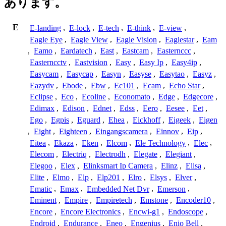
あります。
E
E-landing
,
E-lock
,
E-tech
,
E-think
,
E-view
,
Eagle Eye
,
Eagle View
,
Eagle Vision
,
Eaglestar
,
Eam
,
Eamo
,
Eardatech
,
East
,
Eastcam
,
Easternccc
,
Easterncctv
,
Eastvision
,
Easy
,
Easy Ip
,
Easy4ip
,
Easycam
,
Easycap
,
Easyn
,
Easyse
,
Easytao
,
Easyz
,
Eazydv
,
Ebode
,
Ebw
,
Ec101
,
Ecam
,
Echo Star
,
Eclipse
,
Eco
,
Ecoline
,
Economato
,
Edge
,
Edgecore
,
Edimax
,
Edison
,
Ednet
,
Edss
,
Eero
,
Eesee
,
Eet
,
Ego
,
Egpis
,
Eguard
,
Ehea
,
Eickhoff
,
Eigeek
,
Eigen
,
Eight
,
Eighteen
,
Eingangscamera
,
Einnov
,
Eip
,
Eitea
,
Ekaza
,
Eken
,
Elcom
,
Ele Technology
,
Elec
,
Elecom
,
Electriq
,
Electrodh
,
Elegate
,
Elegiant
,
Elegoo
,
Elex
,
Elinksmart Ip Camera
,
Elinz
,
Elisa
,
Elite
,
Elmo
,
Elp
,
Elp201
,
Elro
,
Elsys
,
Elver
,
Ematic
,
Emax
,
Embedded Net Dvr
,
Emerson
,
Eminent
,
Empire
,
Empiretech
,
Emstone
,
Encoder10
,
Encore
,
Encore Electronics
,
Encwi-g1
,
Endoscope
,
Endroid
,
Endurance
,
Eneo
,
Engenius
,
Enio Bell
,