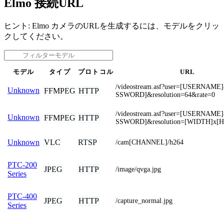
Elmo 接続URL
ヒント: Elmo カメラのURLを生成するには、モデルをクリッ
クしてください。
モデル
タイプ
プロトコル
URL
/videostream.asf?user=[USERNAM
Unknown
FFMPEG
HTTP
SSWORD]&resolution=64&rate=0
/videostream.asf?user=[USERNAM
Unknown
FFMPEG
HTTP
SSWORD]&resolution=[WIDTH]x[
VLC
RTSP
Unknown
/cam[CHANNEL]/h264
PTC-200
JPEG
HTTP
/image/qvga.jpg
Series
PTC-400
JPEG
HTTP
/capture_normal.jpg
Series