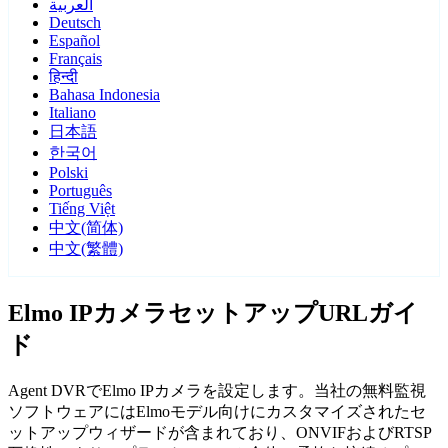
العربية
Deutsch
Español
Français
हिन्दी
Bahasa Indonesia
Italiano
日本語
한국어
Polski
Português
Tiếng Việt
中文(简体)
中文(繁體)
Elmo IPカメラセットアップURLガイ
ド
Agent DVRでElmo IPカメラを設定します。当社の無料監視
ソフトウェアにはElmoモデル向けにカスタマイズされたセ
ットアップウィザードが含まれており、ONVIFおよびRTSP