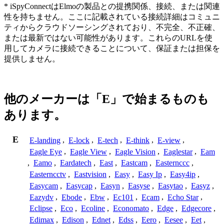
* iSpyConnectはElmoの製品との提携関係、接続、または関連
性を持ちません。ここに記載されている接続詳細はコミュニ
ティからクラウドソーシングされており、不完全、不正確、
または最新ではない可能性があります。これらのURLを使
用してカメラに接続できることについて、保証または担保を
提供しません。
他のメーカーは「E」で始まるものも
あります。
E
E-landing
,
E-lock
,
E-tech
,
E-think
,
E-view
,
Eagle Eye
,
Eagle View
,
Eagle Vision
,
Eaglestar
,
Eam
,
Eamo
,
Eardatech
,
East
,
Eastcam
,
Easternccc
,
Easterncctv
,
Eastvision
,
Easy
,
Easy Ip
,
Easy4ip
,
Easycam
,
Easycap
,
Easyn
,
Easyse
,
Easytao
,
Easyz
,
Eazydv
,
Ebode
,
Ebw
,
Ec101
,
Ecam
,
Echo Star
,
Eclipse
,
Eco
,
Ecoline
,
Economato
,
Edge
,
Edgecore
,
Edimax
,
Edison
,
Ednet
,
Edss
,
Eero
,
Eesee
,
Eet
,