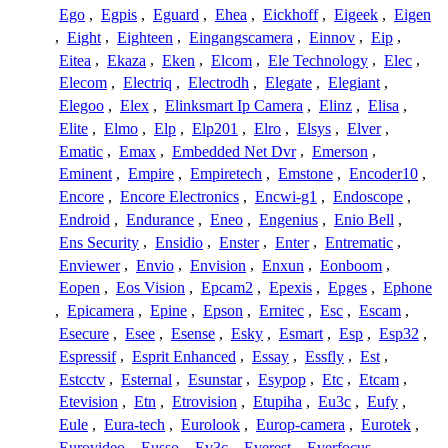
Ego
,
Egpis
,
Eguard
,
Ehea
,
Eickhoff
,
Eigeek
,
Eigen
,
Eight
,
Eighteen
,
Eingangscamera
,
Einnov
,
Eip
,
Eitea
,
Ekaza
,
Eken
,
Elcom
,
Ele Technology
,
Elec
,
Elecom
,
Electriq
,
Electrodh
,
Elegate
,
Elegiant
,
Elegoo
,
Elex
,
Elinksmart Ip Camera
,
Elinz
,
Elisa
,
Elite
,
Elmo
,
Elp
,
Elp201
,
Elro
,
Elsys
,
Elver
,
Ematic
,
Emax
,
Embedded Net Dvr
,
Emerson
,
Eminent
,
Empire
,
Empiretech
,
Emstone
,
Encoder10
,
Encore
,
Encore Electronics
,
Encwi-g1
,
Endoscope
,
Endroid
,
Endurance
,
Eneo
,
Engenius
,
Enio Bell
,
Ens Security
,
Ensidio
,
Enster
,
Enter
,
Entrematic
,
Enviewer
,
Envio
,
Envision
,
Enxun
,
Eonboom
,
Eopen
,
Eos Vision
,
Epcam2
,
Epexis
,
Epges
,
Ephone
,
Epicamera
,
Epine
,
Epson
,
Ernitec
,
Esc
,
Escam
,
Esecure
,
Esee
,
Esense
,
Esky
,
Esmart
,
Esp
,
Esp32
,
Espressif
,
Esprit Enhanced
,
Essay
,
Essfly
,
Est
,
Estcctv
,
Esternal
,
Esunstar
,
Esypop
,
Etc
,
Etcam
,
Etevision
,
Etn
,
Etrovision
,
Etupiha
,
Eu3c
,
Eufy
,
Eule
,
Eura-tech
,
Eurolook
,
Europ-camera
,
Eurotek
,
Eurovideo
,
Eusso
,
Ev3c
,
Everest
,
Everfocus
,