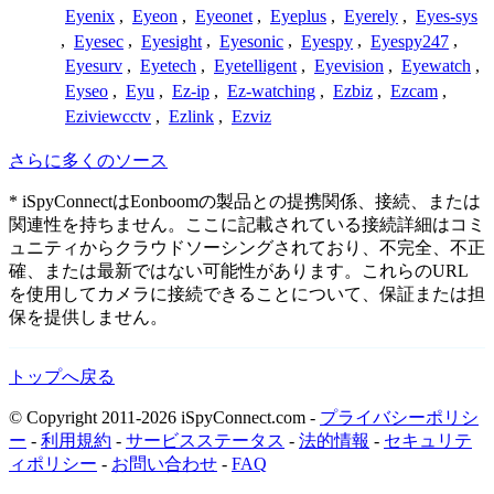
Eyenix
,
Eyeon
,
Eyeonet
,
Eyeplus
,
Eyerely
,
Eyes-sys
,
Eyesec
,
Eyesight
,
Eyesonic
,
Eyespy
,
Eyespy247
,
Eyesurv
,
Eyetech
,
Eyetelligent
,
Eyevision
,
Eyewatch
,
Eyseo
,
Eyu
,
Ez-ip
,
Ez-watching
,
Ezbiz
,
Ezcam
,
Eziviewcctv
,
Ezlink
,
Ezviz
さらに多くのソース
* iSpyConnectはEonboomの製品との提携関係、接続、または
関連性を持ちません。ここに記載されている接続詳細はコミ
ュニティからクラウドソーシングされており、不完全、不正
確、または最新ではない可能性があります。これらのURL
を使用してカメラに接続できることについて、保証または担
保を提供しません。
トップへ戻る
© Copyright 2011-2026 iSpyConnect.com -
プライバシーポリシ
ー
-
利用規約
-
サービスステータス
-
法的情報
-
セキュリテ
ィポリシー
-
お問い合わせ
-
FAQ