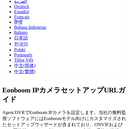
العربية
Deutsch
Español
Français
हिन्दी
Bahasa Indonesia
Italiano
日本語
한국어
Polski
Português
Tiếng Việt
中文(简体)
中文(繁體)
Eonboom IPカメラセットアップURLガ
イド
Agent DVRでEonboom IPカメラを設定します。当社の無料監
視ソフトウェアにはEonboomモデル向けにカスタマイズされ
たセットアップウィザードが含まれており、ONVIFおよび