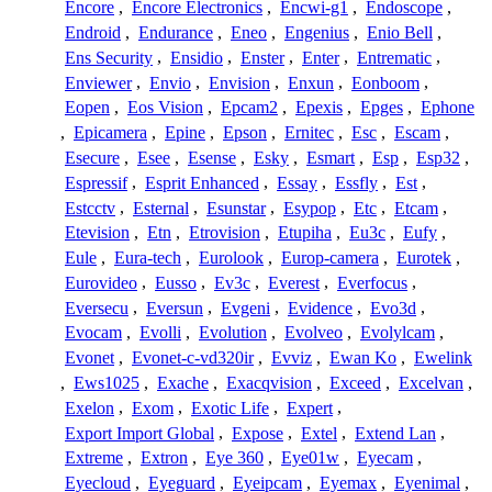
Encore
,
Encore Electronics
,
Encwi-g1
,
Endoscope
,
Endroid
,
Endurance
,
Eneo
,
Engenius
,
Enio Bell
,
Ens Security
,
Ensidio
,
Enster
,
Enter
,
Entrematic
,
Enviewer
,
Envio
,
Envision
,
Enxun
,
Eonboom
,
Eopen
,
Eos Vision
,
Epcam2
,
Epexis
,
Epges
,
Ephone
,
Epicamera
,
Epine
,
Epson
,
Ernitec
,
Esc
,
Escam
,
Esecure
,
Esee
,
Esense
,
Esky
,
Esmart
,
Esp
,
Esp32
,
Espressif
,
Esprit Enhanced
,
Essay
,
Essfly
,
Est
,
Estcctv
,
Esternal
,
Esunstar
,
Esypop
,
Etc
,
Etcam
,
Etevision
,
Etn
,
Etrovision
,
Etupiha
,
Eu3c
,
Eufy
,
Eule
,
Eura-tech
,
Eurolook
,
Europ-camera
,
Eurotek
,
Eurovideo
,
Eusso
,
Ev3c
,
Everest
,
Everfocus
,
Eversecu
,
Eversun
,
Evgeni
,
Evidence
,
Evo3d
,
Evocam
,
Evolli
,
Evolution
,
Evolveo
,
Evolylcam
,
Evonet
,
Evonet-c-vd320ir
,
Evviz
,
Ewan Ko
,
Ewelink
,
Ews1025
,
Exache
,
Exacqvision
,
Exceed
,
Excelvan
,
Exelon
,
Exom
,
Exotic Life
,
Expert
,
Export Import Global
,
Expose
,
Extel
,
Extend Lan
,
Extreme
,
Extron
,
Eye 360
,
Eye01w
,
Eyecam
,
Eyecloud
,
Eyeguard
,
Eyeipcam
,
Eyemax
,
Eyenimal
,