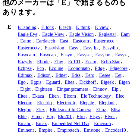
他のメーカーは「E」で始まるものも
あります。
E
E-landing
,
E-lock
,
E-tech
,
E-think
,
E-view
,
Eagle Eye
,
Eagle View
,
Eagle Vision
,
Eaglestar
,
Eam
,
Eamo
,
Eardatech
,
East
,
Eastcam
,
Easternccc
,
Easterncctv
,
Eastvision
,
Easy
,
Easy Ip
,
Easy4ip
,
Easycam
,
Easycap
,
Easyn
,
Easyse
,
Easytao
,
Easyz
,
Eazydv
,
Ebode
,
Ebw
,
Ec101
,
Ecam
,
Echo Star
,
Eclipse
,
Eco
,
Ecoline
,
Economato
,
Edge
,
Edgecore
,
Edimax
,
Edison
,
Ednet
,
Edss
,
Eero
,
Eesee
,
Eet
,
Ego
,
Egpis
,
Eguard
,
Ehea
,
Eickhoff
,
Eigeek
,
Eigen
,
Eight
,
Eighteen
,
Eingangscamera
,
Einnov
,
Eip
,
Eitea
,
Ekaza
,
Eken
,
Elcom
,
Ele Technology
,
Elec
,
Elecom
,
Electriq
,
Electrodh
,
Elegate
,
Elegiant
,
Elegoo
,
Elex
,
Elinksmart Ip Camera
,
Elinz
,
Elisa
,
Elite
,
Elmo
,
Elp
,
Elp201
,
Elro
,
Elsys
,
Elver
,
Ematic
,
Emax
,
Embedded Net Dvr
,
Emerson
,
Eminent
,
Empire
,
Empiretech
,
Emstone
,
Encoder10
,