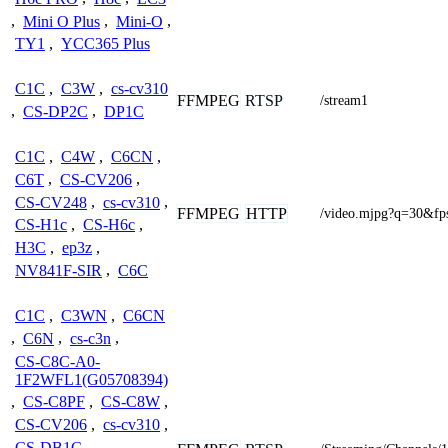
,
Mini O Plus
,
Mini-O
,
TY1
,
YCC365 Plus
C1C
,
C3W
,
cs-cv310
FFMPEG
RTSP
/stream1
,
CS-DP2C
,
DP1C
C1C
,
C4W
,
C6CN
,
C6T
,
CS-CV206
,
CS-CV248
,
cs-cv310
,
FFMPEG
HTTP
/video.mjpg?q=30&fp
CS-H1c
,
CS-H6c
,
H3C
,
ep3z
,
NV841F-SIR
,
C6C
C1C
,
C3WN
,
C6CN
,
C6N
,
cs-c3n
,
CS-C8C-A0-
1F2WFL1(G05708394)
,
CS-C8PF
,
CS-C8W
,
CS-CV206
,
cs-cv310
,
CS-DB1C
,