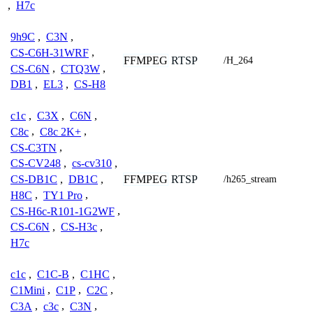
,
H7c
9h9C
,
C3N
,
CS-C6H-31WRF
,
FFMPEG
RTSP
/H_264
CS-C6N
,
CTQ3W
,
DB1
,
EL3
,
CS-H8
c1c
,
C3X
,
C6N
,
C8c
,
C8c 2K+
,
CS-C3TN
,
CS-CV248
,
cs-cv310
,
FFMPEG
RTSP
CS-DB1C
,
DB1C
,
/h265_stream
H8C
,
TY1 Pro
,
CS-H6c-R101-1G2WF
,
CS-C6N
,
CS-H3c
,
H7c
c1c
,
C1C-B
,
C1HC
,
C1Mini
,
C1P
,
C2C
,
C3A
,
c3c
,
C3N
,