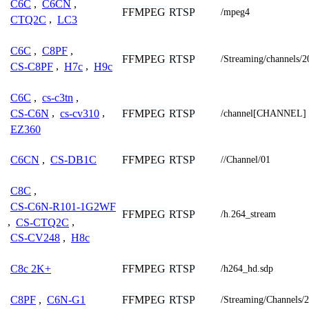
C6C
,
C6CN
,
FFMPEG
RTSP
/mpeg4
CTQ2C
,
LC3
C6C
,
C8PF
,
FFMPEG
RTSP
/Streaming/channels/2
CS-C8PF
,
H7c
,
H9c
C6C
,
cs-c3tn
,
FFMPEG
RTSP
CS-C6N
,
cs-cv310
,
/channel[CHANNEL]
EZ360
FFMPEG
RTSP
C6CN
,
CS-DB1C
//Channel/01
C8C
,
CS-C6N-R101-1G2WF
FFMPEG
RTSP
/h.264_stream
,
CS-CTQ2C
,
CS-CV248
,
H8c
FFMPEG
RTSP
C8c 2K+
/h264_hd.sdp
FFMPEG
RTSP
C8PF
,
C6N-G1
/Streaming/Channels/2