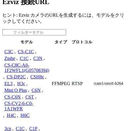
Ezviz 接続URL
ヒント: Ezviz カメラのURLを生成するには、モデルをクリ
ックしてください。
モデル
タイプ
プロトコル
C3C
,
CS-C1C
,
Ztube
,
C1C
,
C3N
,
CS-C8C-A0-
1F2WFL1(G05708394)
,
CS-DP2C
,
CSH8c
,
FFMPEG
RTSP
EL3
,
H3c
,
/cam1/onvif-h264
Mini O Plus
,
C6N
,
CS-C6N
,
C6T
,
CS-CV2-6-C0-
1A1WFR
,
H4C
,
H6C
3cn
,
C1C
,
C1P
,