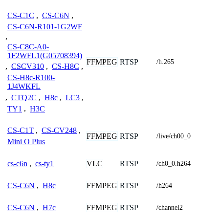
CS-C1C
,
CS-C6N
,
CS-C6N-R101-1G2WF
,
CS-C8C-A0-
1F2WFL1(G05708394)
FFMPEG
RTSP
/h.265
,
CSCV310
,
CS-H8C
,
CS-H8c-R100-
1J4WKFL
,
CTQ2C
,
H8c
,
LC3
,
TY1
,
H3C
CS-C1T
,
CS-CV248
,
FFMPEG
RTSP
/live/ch00_0
Mini O Plus
VLC
RTSP
cs-c6n
,
cs-ty1
/ch0_0.h264
FFMPEG
RTSP
CS-C6N
,
H8c
/h264
FFMPEG
RTSP
CS-C6N
,
H7c
/channel2