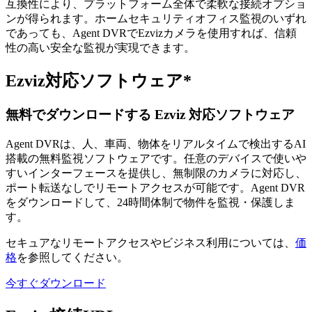
互換性により、プラットフォーム全体で柔軟な接続オプショ
ンが得られます。ホームセキュリティオフィス監視のいずれ
であっても、Agent DVRでEzvizカメラを使用すれば、信頼
性の高い安全な監視が実現できます。
Ezviz対応ソフトウェア*
無料でダウンロードする Ezviz 対応ソフトウェア
Agent DVRは、人、車両、物体をリアルタイムで検出するAI
搭載の無料監視ソフトウェアです。任意のデバイスで使いや
すいインターフェースを提供し、無制限のカメラに対応し、
ポート転送なしでリモートアクセスが可能です。Agent DVR
をダウンロードして、24時間体制で物件を監視・保護しま
す。
セキュアなリモートアクセスやビジネス利用については、
価
格
を参照してください。
今すぐダウンロード