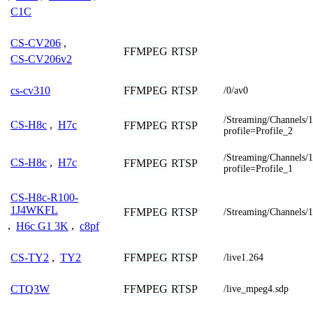
C1C
CS-CV206
,
FFMPEG
RTSP
CS-CV206v2
FFMPEG
RTSP
cs-cv310
/0/av0
/Streaming/Channels/
CS-H8c
,
H7c
FFMPEG
RTSP
profile=Profile_2
/Streaming/Channels/
CS-H8c
,
H7c
FFMPEG
RTSP
profile=Profile_1
CS-H8c-R100-
1J4WKFL
FFMPEG
RTSP
/Streaming/Channels/
,
H6c G1 3K
,
c8pf
FFMPEG
RTSP
CS-TY2
,
TY2
/live1.264
FFMPEG
RTSP
CTQ3W
/live_mpeg4.sdp