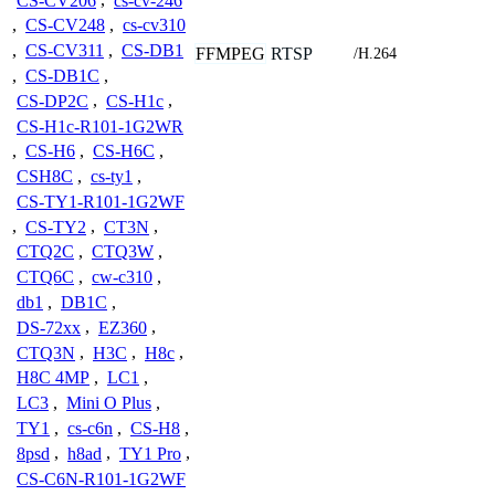
CS-CV206
,
cs-cv-246
,
CS-CV248
,
cs-cv310
,
CS-CV311
,
CS-DB1
FFMPEG
RTSP
/H.264
,
CS-DB1C
,
CS-DP2C
,
CS-H1c
,
CS-H1c-R101-1G2WR
,
CS-H6
,
CS-H6C
,
CSH8C
,
cs-ty1
,
CS-TY1-R101-1G2WF
,
CS-TY2
,
CT3N
,
CTQ2C
,
CTQ3W
,
CTQ6C
,
cw-c310
,
db1
,
DB1C
,
DS-72xx
,
EZ360
,
CTQ3N
,
H3C
,
H8c
,
H8C 4MP
,
LC1
,
LC3
,
Mini O Plus
,
TY1
,
cs-c6n
,
CS-H8
,
8psd
,
h8ad
,
TY1 Pro
,
CS-C6N-R101-1G2WF