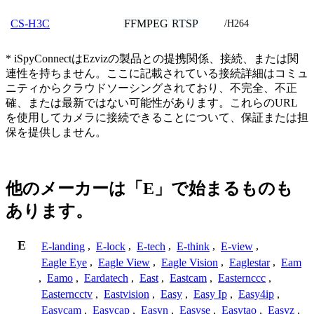
FFMPEG
RTSP
CS-H3C
/H264
* iSpyConnectはEzvizの製品との提携関係、接続、または関
連性を持ちません。ここに記載されている接続詳細はコミュ
ニティからクラウドソーシングされており、不完全、不正
確、または最新ではない可能性があります。これらのURL
を使用してカメラに接続できることについて、保証または担
保を提供しません。
他のメーカーは「E」で始まるものも
あります。
E
E-landing
,
E-lock
,
E-tech
,
E-think
,
E-view
,
Eagle Eye
,
Eagle View
,
Eagle Vision
,
Eaglestar
,
Eam
,
Eamo
,
Eardatech
,
East
,
Eastcam
,
Easternccc
,
Easterncctv
,
Eastvision
,
Easy
,
Easy Ip
,
Easy4ip
,
Easycam
,
Easycap
,
Easyn
,
Easyse
,
Easytao
,
Easyz
,