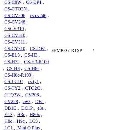
CS-C8W
,
CS-CP1
,
CS-CTQ3N
,
CS-CV206
,
cs-cv246
,
CS-CV248
,
CSCV310
,
CS-CV310
,
CS-CV311
,
CS-CY310
,
CS-DB1
,
FFMPEG
RTSP
/
CS-EL3
,
CS-H3
,
CS-H3c
,
CS-H3-R100
,
CS-H8
,
CS-H8c
,
CS-H8c-R100
,
CS-LC1C
,
cs-ty1
,
CS-TY2
,
CTQ2C
,
CTQ3W
,
CV206
,
CV228
,
cw3
,
DB1
,
DB1C
,
DC1P
,
e3s
,
EL3
,
H3c
,
H80x
,
H8c
,
H9c
,
LC3
,
LC1
,
Mini O Plus
,