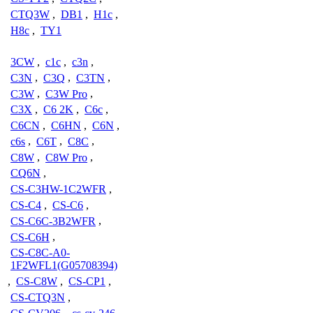
CTQ3W
,
DB1
,
H1c
,
H8c
,
TY1
3CW
,
c1c
,
c3n
,
C3N
,
C3Q
,
C3TN
,
C3W
,
C3W Pro
,
C3X
,
C6 2K
,
C6c
,
C6CN
,
C6HN
,
C6N
,
c6s
,
C6T
,
C8C
,
C8W
,
C8W Pro
,
CQ6N
,
CS-C3HW-1C2WFR
,
CS-C4
,
CS-C6
,
CS-C6C-3B2WFR
,
CS-C6H
,
CS-C8C-A0-
1F2WFL1(G05708394)
,
CS-C8W
,
CS-CP1
,
CS-CTQ3N
,