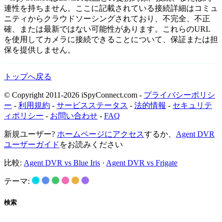
連性を持ちません。ここに記載されている接続詳細はコミュ
ニティからクラウドソーシングされており、不完全、不正
確、または最新ではない可能性があります。これらのURL
を使用してカメラに接続できることについて、保証または担
保を提供しません。
トップへ戻る
© Copyright 2011-2026 iSpyConnect.com -
プライバシーポリシ
ー
-
利用規約
-
サービスステータス
-
法的情報
-
セキュリテ
ィポリシー
-
お問い合わせ
-
FAQ
新規ユーザー?
ホームページにアクセス
するか、
Agent DVR
ユーザーガイド
をお読みください
比較:
Agent DVR vs Blue Iris
·
Agent DVR vs Frigate
テーマ:
検索