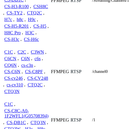
FFMPEG
RTSP
/Streaming/Channels/1
CS-H3-R100
,
CSH8C
,
CS-TY2
,
CTQ2C
,
H7c
,
h8c
,
H9c
,
CS-H5-R201
,
CS-H5
,
H8C Pro
,
H3C
,
CS-H3c
,
CS-H6c
C1C
,
C2C
,
C3WN
,
C6CN
,
C6N
,
c6s
,
CQ6N
,
cs-c3n
,
FFMPEG
RTSP
CS-C6N
,
CS-C8PF
,
/channel0
CS-cv246
,
CS-CV248
,
cs-cv310
,
CTQ2C
,
CTQ3N
C1C
,
CS-C8C-A0-
1F2WFL1(G05708394)
FFMPEG
RTSP
/1
,
CS-DB1C
,
CTQ3N
,
CTQ3W
,
H3c
,
H8c
,