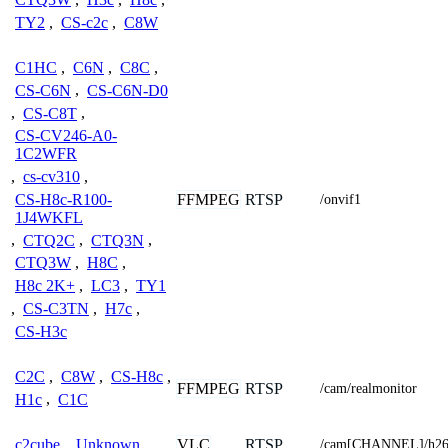
TY2
,
CS-c2c
,
C8W
C1HC
,
C6N
,
C8C
,
CS-C6N
,
CS-C6N-D0
,
CS-C8T
,
CS-CV246-A0-
1C2WFR
,
cs-cv310
,
FFMPEG
RTSP
CS-H8c-R100-
/onvif1
1J4WKFL
,
CTQ2C
,
CTQ3N
,
CTQ3W
,
H8C
,
H8c 2K+
,
LC3
,
TY1
,
CS-C3TN
,
H7c
,
CS-H3c
C2C
,
C8W
,
CS-H8c
,
FFMPEG
RTSP
/cam/realmonitor
H1c
,
C1C
VLC
RTSP
c2cube
,
Unknown
/cam[CHANNEL]/h2