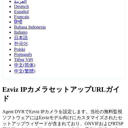
العربية
Deutsch
Español
Français
हिन्दी
Bahasa Indonesia
Italiano
日本語
한국어
Polski
Português
Tiếng Việt
中文(简体)
中文(繁體)
Ezviz IPカメラセットアップURLガイ
ド
Agent DVRでEzviz IPカメラを設定します。当社の無料監視
ソフトウェアにはEzvizモデル向けにカスタマイズされたセ
ットアップウィザードが含まれており、ONVIFおよびRTSP