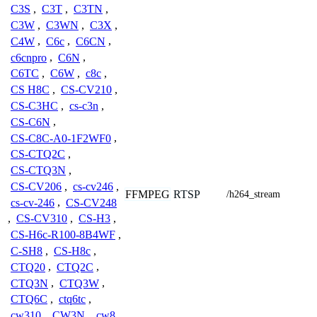
C3S
,
C3T
,
C3TN
,
C3W
,
C3WN
,
C3X
,
C4W
,
C6c
,
C6CN
,
c6cnpro
,
C6N
,
C6TC
,
C6W
,
c8c
,
CS H8C
,
CS-CV210
,
CS-C3HC
,
cs-c3n
,
CS-C6N
,
CS-C8C-A0-1F2WF0
,
CS-CTQ2C
,
CS-CTQ3N
,
CS-CV206
,
cs-cv246
,
FFMPEG
RTSP
/h264_stream
cs-cv-246
,
CS-CV248
,
CS-CV310
,
CS-H3
,
CS-H6c-R100-8B4WF
,
C-SH8
,
CS-H8c
,
CTQ20
,
CTQ2C
,
CTQ3N
,
CTQ3W
,
CTQ6C
,
ctq6tc
,
cw310
,
CW3N
,
cw8
,