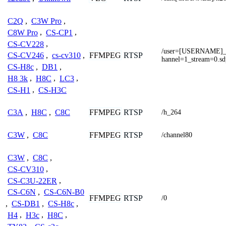
C2Q
,
C3W Pro
,
C8W Pro
,
CS-CP1
,
CS-CV228
,
/user=[USERNAME]
FFMPEG
RTSP
CS-CV246
,
cs-cv310
,
hannel=1_stream=0.sd
CS-H8c
,
DB1
,
H8 3k
,
H8C
,
LC3
,
CS-H1
,
CS-H3C
FFMPEG
RTSP
C3A
,
H8C
,
C8C
/h_264
FFMPEG
RTSP
C3W
,
C8C
/channel80
C3W
,
C8C
,
CS-CV310
,
CS-C3U-22ER
,
CS-C6N
,
CS-C6N-B0
FFMPEG
RTSP
/0
,
CS-DB1
,
CS-H8c
,
H4
,
H3c
,
H8C
,