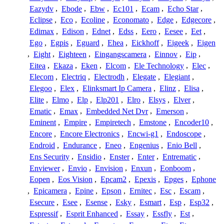
Eazydv
,
Ebode
,
Ebw
,
Ec101
,
Ecam
,
Echo Star
,
Eclipse
,
Eco
,
Ecoline
,
Economato
,
Edge
,
Edgecore
,
Edimax
,
Edison
,
Ednet
,
Edss
,
Eero
,
Eesee
,
Eet
,
Ego
,
Egpis
,
Eguard
,
Ehea
,
Eickhoff
,
Eigeek
,
Eigen
,
Eight
,
Eighteen
,
Eingangscamera
,
Einnov
,
Eip
,
Eitea
,
Ekaza
,
Eken
,
Elcom
,
Ele Technology
,
Elec
,
Elecom
,
Electriq
,
Electrodh
,
Elegate
,
Elegiant
,
Elegoo
,
Elex
,
Elinksmart Ip Camera
,
Elinz
,
Elisa
,
Elite
,
Elmo
,
Elp
,
Elp201
,
Elro
,
Elsys
,
Elver
,
Ematic
,
Emax
,
Embedded Net Dvr
,
Emerson
,
Eminent
,
Empire
,
Empiretech
,
Emstone
,
Encoder10
,
Encore
,
Encore Electronics
,
Encwi-g1
,
Endoscope
,
Endroid
,
Endurance
,
Eneo
,
Engenius
,
Enio Bell
,
Ens Security
,
Ensidio
,
Enster
,
Enter
,
Entrematic
,
Enviewer
,
Envio
,
Envision
,
Enxun
,
Eonboom
,
Eopen
,
Eos Vision
,
Epcam2
,
Epexis
,
Epges
,
Ephone
,
Epicamera
,
Epine
,
Epson
,
Ernitec
,
Esc
,
Escam
,
Esecure
,
Esee
,
Esense
,
Esky
,
Esmart
,
Esp
,
Esp32
,
Espressif
,
Esprit Enhanced
,
Essay
,
Essfly
,
Est
,