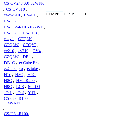
CS-CV248-A0-32WFR
,
CS-CV310
,
FFMPEG
RTSP
/11
cs-cw310
,
CS-H1
,
CS-H3
,
CS-H6c-R101-1G2WF
,
CS-H8C
,
CS-LC3
,
cs-ty1
,
CTQ3N
,
CTQ3W
,
CTQ6C
,
cv210
,
cv310
,
CV4
,
CZQ3W
,
DB1
,
DB1C
,
exCube Pro
,
ezCube pro
,
eztube
,
H1c
,
H3C
,
H6C
,
H8C
,
H8C-R200
,
H9C
,
LC3
,
Mini-O
,
TY1
,
TY2
,
YT1
,
CS-C8c-R100-
1J4WKFL
,
CS-H8c-R100-