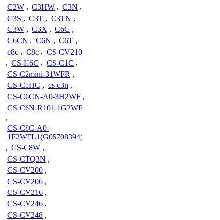
C2W
,
C3HW
,
C3N
,
C3S
,
C3T
,
C3TN
,
C3W
,
C3X
,
C6C
,
C6CN
,
C6N
,
C6T
,
c8c
,
C8c
,
CS-CV210
,
CS-H6C
,
CS-C1C
,
CS-C2mini-31WFR
,
CS-C3HC
,
cs-c3n
,
CS-C6CN-A0-3H2WF
,
CS-C6N-R101-1G2WF
,
CS-C8C-A0-
1F2WFL1(G05708394)
,
CS-C8W
,
CS-CTQ3N
,
CS-CV200
,
CS-CV206
,
CS-CV216
,
CS-CV246
,
CS-CV248
,