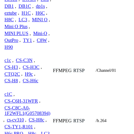
DB1
,
DB1C
,
dp1s
,
eztube
,
H1C
,
H6C
,
H8C
,
LC3
,
MINI O
,
Mini O Plus
,
MINI PLUS
,
Mini-O
,
OutPro
,
TY1
,
C8W
,
H90
c1c
,
CS-C3N
,
CS-H3
,
CS-H3C
,
FFMPEG
RTSP
/Channel/01
CTQ2C
,
H9c
,
CS-H8
,
CS-H6c
c1C
,
CS-C6H-31WFR
,
CS-C8C-A0-
1F2WFL1(G05708394)
,
cs-cv310
,
CS-H8c
,
FFMPEG
RTSP
/h.264
CS-TY1-R101
,
H6c PRO
,
H8c
,
LC3