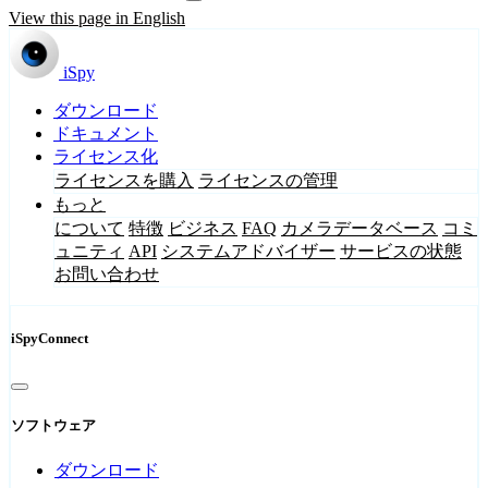
View this page in English
iSpy
ダウンロード
ドキュメント
ライセンス化
ライセンスを購入
ライセンスの管理
もっと
について
特徴
ビジネス
FAQ
カメラデータベース
コミ
ュニティ
API
システムアドバイザー
サービスの状態
お問い合わせ
iSpyConnect
ソフトウェア
ダウンロード