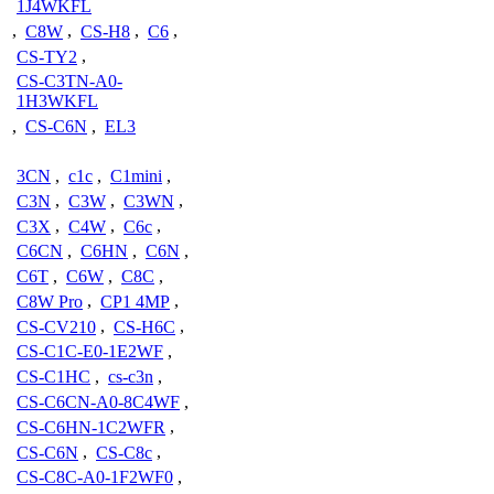
1J4WKFL
,
C8W
,
CS-H8
,
C6
,
CS-TY2
,
CS-C3TN-A0-
1H3WKFL
,
CS-C6N
,
EL3
3CN
,
c1c
,
C1mini
,
C3N
,
C3W
,
C3WN
,
C3X
,
C4W
,
C6c
,
C6CN
,
C6HN
,
C6N
,
C6T
,
C6W
,
C8C
,
C8W Pro
,
CP1 4MP
,
CS-CV210
,
CS-H6C
,
CS-C1C-E0-1E2WF
,
CS-C1HC
,
cs-c3n
,
CS-C6CN-A0-8C4WF
,
CS-C6HN-1C2WFR
,
CS-C6N
,
CS-C8c
,
CS-C8C-A0-1F2WF0
,