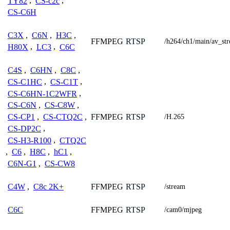
TY82
,
CS-c2c
,
CS-C6H
C3X
,
C6N
,
H3C
,
FFMPEG
RTSP
/h264/ch1/main/av_st
H80X
,
LC3
,
C6C
C4S
,
C6HN
,
C8C
,
CS-C1HC
,
CS-C1T
,
CS-C6HN-1C2WFR
,
CS-C6N
,
CS-C8W
,
FFMPEG
RTSP
CS-CP1
,
CS-CTQ2C
,
/H.265
CS-DP2C
,
CS-H3-R100
,
CTQ2C
,
C6
,
H8C
,
hC1
,
C6N-G1
,
CS-CW8
FFMPEG
RTSP
C4W
,
C8c 2K+
/stream
FFMPEG
RTSP
C6C
/cam0/mjpeg