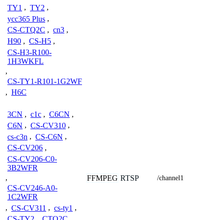
TY1
,
TY2
,
ycc365 Plus
,
CS-CTQ2C
,
cn3
,
H90
,
CS-H5
,
CS-H3-R100-
1H3WKFL
,
CS-TY1-R101-1G2WF
,
H6C
3CN
,
c1c
,
C6CN
,
C6N
,
CS-CV310
,
cs-c3n
,
CS-C6N
,
CS-CV206
,
CS-CV206-C0-
3B2WFR
,
FFMPEG
RTSP
/channel1
CS-CV246-A0-
1C2WFR
,
CS-CV311
,
cs-ty1
,
CS-TY2
,
CTQ2C
,