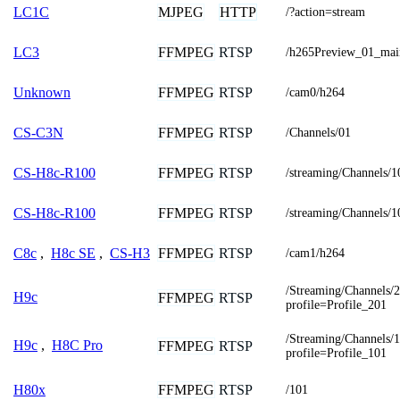
MJPEG
HTTP
LC1C
/?action=stream
FFMPEG
RTSP
LC3
/h265Preview_01_mai
FFMPEG
RTSP
Unknown
/cam0/h264
FFMPEG
RTSP
CS-C3N
/Channels/01
FFMPEG
RTSP
CS-H8c-R100
/streaming/Channels/1
FFMPEG
RTSP
CS-H8c-R100
/streaming/Channels/1
FFMPEG
RTSP
C8c
,
H8c SE
,
CS-H3
/cam1/h264
/Streaming/Channels/
H9c
FFMPEG
RTSP
profile=Profile_201
/Streaming/Channels/
H9c
,
H8C Pro
FFMPEG
RTSP
profile=Profile_101
FFMPEG
RTSP
H80x
/101