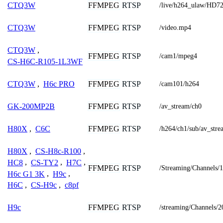
FFMPEG
RTSP
CTQ3W
/live/h264_ulaw/HD7
FFMPEG
RTSP
CTQ3W
/video.mp4
CTQ3W
,
FFMPEG
RTSP
/cam1/mpeg4
CS-H6C-R105-1L3WF
FFMPEG
RTSP
CTQ3W
,
H6c PRO
/cam101/h264
FFMPEG
RTSP
GK-200MP2B
/av_stream/ch0
FFMPEG
RTSP
H80X
,
C6C
/h264/ch1/sub/av_stre
H80X
,
CS-H8c-R100
,
HC8
,
CS-TY2
,
H7C
,
FFMPEG
RTSP
/Streaming/Channels/
H6c G1 3K
,
H9c
,
H6C
,
CS-H9c
,
c8pf
FFMPEG
RTSP
H9c
/streaming/Channels/2