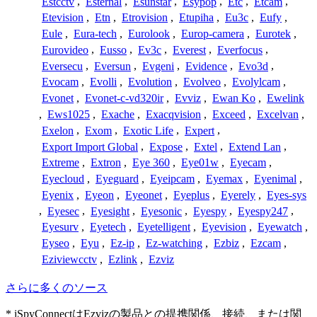
Estcctv
,
Esternal
,
Esunstar
,
Esypop
,
Etc
,
Etcam
,
Etevision
,
Etn
,
Etrovision
,
Etupiha
,
Eu3c
,
Eufy
,
Eule
,
Eura-tech
,
Eurolook
,
Europ-camera
,
Eurotek
,
Eurovideo
,
Eusso
,
Ev3c
,
Everest
,
Everfocus
,
Eversecu
,
Eversun
,
Evgeni
,
Evidence
,
Evo3d
,
Evocam
,
Evolli
,
Evolution
,
Evolveo
,
Evolylcam
,
Evonet
,
Evonet-c-vd320ir
,
Evviz
,
Ewan Ko
,
Ewelink
,
Ews1025
,
Exache
,
Exacqvision
,
Exceed
,
Excelvan
,
Exelon
,
Exom
,
Exotic Life
,
Expert
,
Export Import Global
,
Expose
,
Extel
,
Extend Lan
,
Extreme
,
Extron
,
Eye 360
,
Eye01w
,
Eyecam
,
Eyecloud
,
Eyeguard
,
Eyeipcam
,
Eyemax
,
Eyenimal
,
Eyenix
,
Eyeon
,
Eyeonet
,
Eyeplus
,
Eyerely
,
Eyes-sys
,
Eyesec
,
Eyesight
,
Eyesonic
,
Eyespy
,
Eyespy247
,
Eyesurv
,
Eyetech
,
Eyetelligent
,
Eyevision
,
Eyewatch
,
Eyseo
,
Eyu
,
Ez-ip
,
Ez-watching
,
Ezbiz
,
Ezcam
,
Eziviewcctv
,
Ezlink
,
Ezviz
さらに多くのソース
* iSpyConnectはEzvizの製品との提携関係、接続、または関