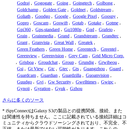
Godraj
,
Gogogate
,
Going
,
Goingtech
,
Golbong
,
Goldchamp
,
Golden Gate
,
Goldnet
,
Goldstream
,
Goliath
,
Goodgo
,
Google
,
Google Pixel
,
Goospy
,
Gopro
,
Goscam
,
Goswift
,
Gotab
,
Gotake
,
Gotme
,
Gpi360
,
Gps-standard
,
Gq1080p
,
Gqd
,
Grafeio
,
Grain
,
Grainmedia
,
Grand
,
Grandstream
,
Grandtec
,
Grant
,
Granvista
,
Great Wall
,
Greatek
,
Green Feathers
,
Green Home
,
Greentech
,
Greentel
,
Greenview
,
Greenvision
,
Grey Cam
,
Grid Micro Corp.
,
Grisboa
,
Groudchat
,
Group
,
Grundig
,
Grwibeou
,
Gsi
,
Gt View
,
Gtc
,
Gtec
,
Gts
,
Guangzhou
,
Guard
,
Guardcam
,
Guardian
,
Guardzilla
,
Guoanvision
,
Guudgo
,
Gvi
,
Gw Security
,
Gwelltimes
,
Gwipc
,
Gynoii
,
Gyration
,
Gyuk
,
Gzhou
さらに多くのソース
* iSpyConnectはGalaxy S3の製品との提携関係、接続、また
は関連性を持ちません。ここに記載されている接続詳細はコ
ミュニティからクラウドソーシングされており、不完全、不
正確、または最新ではない可能性があります。これらの