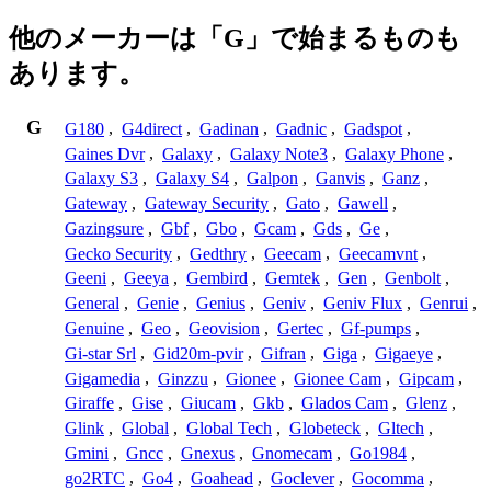
他のメーカーは「G」で始まるものも
あります。
G
G180
,
G4direct
,
Gadinan
,
Gadnic
,
Gadspot
,
Gaines Dvr
,
Galaxy
,
Galaxy Note3
,
Galaxy Phone
,
Galaxy S3
,
Galaxy S4
,
Galpon
,
Ganvis
,
Ganz
,
Gateway
,
Gateway Security
,
Gato
,
Gawell
,
Gazingsure
,
Gbf
,
Gbo
,
Gcam
,
Gds
,
Ge
,
Gecko Security
,
Gedthry
,
Geecam
,
Geecamvnt
,
Geeni
,
Geeya
,
Gembird
,
Gemtek
,
Gen
,
Genbolt
,
General
,
Genie
,
Genius
,
Geniv
,
Geniv Flux
,
Genrui
,
Genuine
,
Geo
,
Geovision
,
Gertec
,
Gf-pumps
,
Gi-star Srl
,
Gid20m-pvir
,
Gifran
,
Giga
,
Gigaeye
,
Gigamedia
,
Ginzzu
,
Gionee
,
Gionee Cam
,
Gipcam
,
Giraffe
,
Gise
,
Giucam
,
Gkb
,
Glados Cam
,
Glenz
,
Glink
,
Global
,
Global Tech
,
Globeteck
,
Gltech
,
Gmini
,
Gncc
,
Gnexus
,
Gnomecam
,
Go1984
,
go2RTC
,
Go4
,
Goahead
,
Goclever
,
Gocomma
,