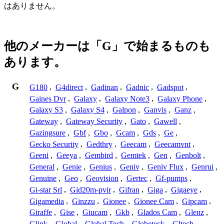
はありません。
他のメーカーは「G」で始まるものも
あります。
G
G180
,
G4direct
,
Gadinan
,
Gadnic
,
Gadspot
,
Gaines Dvr
,
Galaxy
,
Galaxy Note3
,
Galaxy Phone
,
Galaxy S3
,
Galaxy S4
,
Galpon
,
Ganvis
,
Ganz
,
Gateway
,
Gateway Security
,
Gato
,
Gawell
,
Gazingsure
,
Gbf
,
Gbo
,
Gcam
,
Gds
,
Ge
,
Gecko Security
,
Gedthry
,
Geecam
,
Geecamvnt
,
Geeni
,
Geeya
,
Gembird
,
Gemtek
,
Gen
,
Genbolt
,
General
,
Genie
,
Genius
,
Geniv
,
Geniv Flux
,
Genrui
,
Genuine
,
Geo
,
Geovision
,
Gertec
,
Gf-pumps
,
Gi-star Srl
,
Gid20m-pvir
,
Gifran
,
Giga
,
Gigaeye
,
Gigamedia
,
Ginzzu
,
Gionee
,
Gionee Cam
,
Gipcam
,
Giraffe
,
Gise
,
Giucam
,
Gkb
,
Glados Cam
,
Glenz
,
Glink
,
Global
,
Global Tech
,
Globeteck
,
Gltech
,