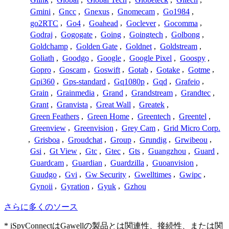
Gmini
,
Gncc
,
Gnexus
,
Gnomecam
,
Go1984
,
go2RTC
,
Go4
,
Goahead
,
Goclever
,
Gocomma
,
Godraj
,
Gogogate
,
Going
,
Goingtech
,
Golbong
,
Goldchamp
,
Golden Gate
,
Goldnet
,
Goldstream
,
Goliath
,
Goodgo
,
Google
,
Google Pixel
,
Goospy
,
Gopro
,
Goscam
,
Goswift
,
Gotab
,
Gotake
,
Gotme
,
Gpi360
,
Gps-standard
,
Gq1080p
,
Gqd
,
Grafeio
,
Grain
,
Grainmedia
,
Grand
,
Grandstream
,
Grandtec
,
Grant
,
Granvista
,
Great Wall
,
Greatek
,
Green Feathers
,
Green Home
,
Greentech
,
Greentel
,
Greenview
,
Greenvision
,
Grey Cam
,
Grid Micro Corp.
,
Grisboa
,
Groudchat
,
Group
,
Grundig
,
Grwibeou
,
Gsi
,
Gt View
,
Gtc
,
Gtec
,
Gts
,
Guangzhou
,
Guard
,
Guardcam
,
Guardian
,
Guardzilla
,
Guoanvision
,
Guudgo
,
Gvi
,
Gw Security
,
Gwelltimes
,
Gwipc
,
Gynoii
,
Gyration
,
Gyuk
,
Gzhou
さらに多くのソース
* iSpyConnectはGawellの製品とは関連性、接続性、または関