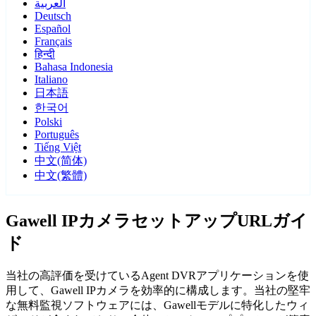
العربية
Deutsch
Español
Français
हिन्दी
Bahasa Indonesia
Italiano
日本語
한국어
Polski
Português
Tiếng Việt
中文(简体)
中文(繁體)
Gawell IPカメラセットアップURLガイ
ド
当社の高評価を受けているAgent DVRアプリケーションを使
用して、Gawell IPカメラを効率的に構成します。当社の堅牢
な無料監視ソフトウェアには、Gawellモデルに特化したウィ