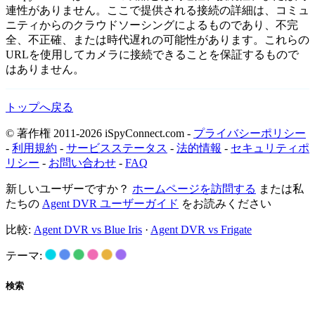
連性がありません。ここで提供される接続の詳細は、コミュ
ニティからのクラウドソーシングによるものであり、不完
全、不正確、または時代遅れの可能性があります。これらの
URLを使用してカメラに接続できることを保証するもので
はありません。
トップへ戻る
© 著作権 2011-2026 iSpyConnect.com -
プライバシーポリシー
-
利用規約
-
サービスステータス
-
法的情報
-
セキュリティポ
リシー
-
お問い合わせ
-
FAQ
新しいユーザーですか？
ホームページを訪問する
または私
たちの
Agent DVR ユーザーガイド
をお読みください
比較:
Agent DVR vs Blue Iris
·
Agent DVR vs Frigate
テーマ:
検索