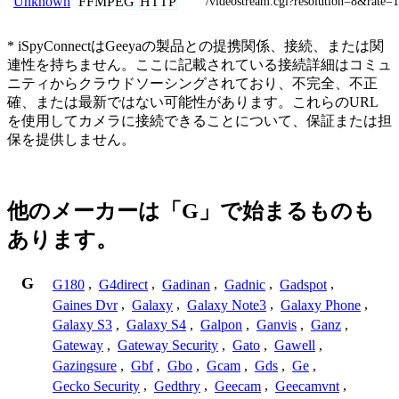
FFMPEG
HTTP
Unknown
/videostream.cgi?resolution=8&rate=
* iSpyConnectはGeeyaの製品との提携関係、接続、または関
連性を持ちません。ここに記載されている接続詳細はコミュ
ニティからクラウドソーシングされており、不完全、不正
確、または最新ではない可能性があります。これらのURL
を使用してカメラに接続できることについて、保証または担
保を提供しません。
他のメーカーは「G」で始まるものも
あります。
G
G180
,
G4direct
,
Gadinan
,
Gadnic
,
Gadspot
,
Gaines Dvr
,
Galaxy
,
Galaxy Note3
,
Galaxy Phone
,
Galaxy S3
,
Galaxy S4
,
Galpon
,
Ganvis
,
Ganz
,
Gateway
,
Gateway Security
,
Gato
,
Gawell
,
Gazingsure
,
Gbf
,
Gbo
,
Gcam
,
Gds
,
Ge
,
Gecko Security
,
Gedthry
,
Geecam
,
Geecamvnt
,