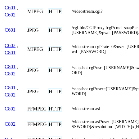
C601
,
MJPEG
HTTP
/videostream.cgi?
C602
/cgi-bin/CGIProxy.fcgi?cmd=snapPic
C601
JPEG
HTTP
[USERNAME]&pwd=[PASSWORD
C602
,
/videostream.cgi?rate=0&user=[U
MJPEG
HTTP
wd=[PASSWORD]
C801
C801
,
/snapshot.cgi?usr=[USERNAME]&
JPEG
HTTP
ORD]
C802
C801
,
/snapshot.cgi?user=[USERNAME]&
JPEG
HTTP
WORD]
C802
FFMPEG
HTTP
C802
/videostream.asf
/videostream.asf?user=[USERNAM
C802
FFMPEG
HTTP
SSWORD]&resolution=[WIDTH]x[