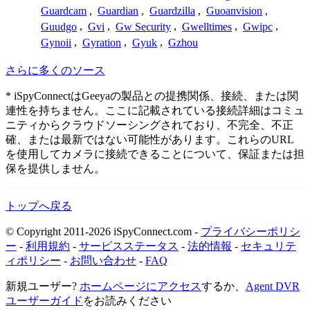
Guardcam
,
Guardian
,
Guardzilla
,
Guoanvision
,
Guudgo
,
Gvi
,
Gw Security
,
Gwelltimes
,
Gwipc
,
Gynoii
,
Gyration
,
Gyuk
,
Gzhou
さらに多くのソース
* iSpyConnectはGeeyaの製品との提携関係、接続、または関
連性を持ちません。ここに記載されている接続詳細はコミュ
ニティからクラウドソーシングされており、不完全、不正
確、または最新ではない可能性があります。これらのURL
を使用してカメラに接続できることについて、保証または担
保を提供しません。
トップへ戻る
© Copyright 2011-2026 iSpyConnect.com -
プライバシーポリシ
ー
-
利用規約
-
サービスステータス
-
法的情報
-
セキュリテ
ィポリシー
-
お問い合わせ
-
FAQ
新規ユーザー?
ホームページにアクセス
するか、
Agent DVR
ユーザーガイド
をお読みください