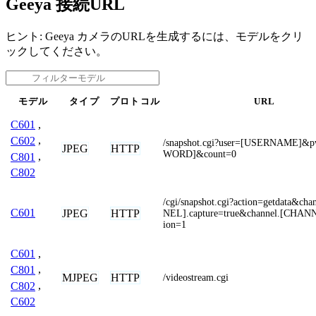
Geeya 接続URL
ヒント: Geeya カメラのURLを生成するには、モデルをクリ
ックしてください。
モデル
タイプ
プロトコル
URL
C601
,
C602
,
/snapshot.cgi?user=[USERNAME]&
JPEG
HTTP
WORD]&count=0
C801
,
C802
/cgi/snapshot.cgi?action=getdata&ch
C601
JPEG
HTTP
NEL].capture=true&channel.[CHANN
ion=1
C601
,
C801
,
MJPEG
HTTP
/videostream.cgi
C802
,
C602