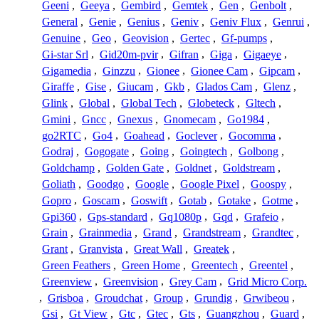
Geeni
,
Geeya
,
Gembird
,
Gemtek
,
Gen
,
Genbolt
,
General
,
Genie
,
Genius
,
Geniv
,
Geniv Flux
,
Genrui
,
Genuine
,
Geo
,
Geovision
,
Gertec
,
Gf-pumps
,
Gi-star Srl
,
Gid20m-pvir
,
Gifran
,
Giga
,
Gigaeye
,
Gigamedia
,
Ginzzu
,
Gionee
,
Gionee Cam
,
Gipcam
,
Giraffe
,
Gise
,
Giucam
,
Gkb
,
Glados Cam
,
Glenz
,
Glink
,
Global
,
Global Tech
,
Globeteck
,
Gltech
,
Gmini
,
Gncc
,
Gnexus
,
Gnomecam
,
Go1984
,
go2RTC
,
Go4
,
Goahead
,
Goclever
,
Gocomma
,
Godraj
,
Gogogate
,
Going
,
Goingtech
,
Golbong
,
Goldchamp
,
Golden Gate
,
Goldnet
,
Goldstream
,
Goliath
,
Goodgo
,
Google
,
Google Pixel
,
Goospy
,
Gopro
,
Goscam
,
Goswift
,
Gotab
,
Gotake
,
Gotme
,
Gpi360
,
Gps-standard
,
Gq1080p
,
Gqd
,
Grafeio
,
Grain
,
Grainmedia
,
Grand
,
Grandstream
,
Grandtec
,
Grant
,
Granvista
,
Great Wall
,
Greatek
,
Green Feathers
,
Green Home
,
Greentech
,
Greentel
,
Greenview
,
Greenvision
,
Grey Cam
,
Grid Micro Corp.
,
Grisboa
,
Groudchat
,
Group
,
Grundig
,
Grwibeou
,
Gsi
,
Gt View
,
Gtc
,
Gtec
,
Gts
,
Guangzhou
,
Guard
,