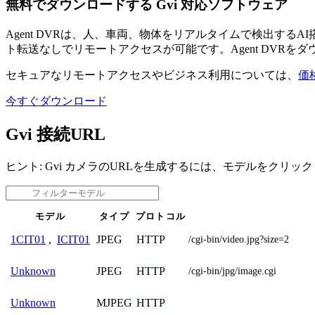
無料でダウンロードする Gvi 対応ソフトウェア
Agent DVRは、人、車両、物体をリアルタイムで検出す
ト転送なしでリモートアクセスが可能です。Agent DVRを
セキュアなリモートアクセスやビジネス利用については、
価
今すぐダウンロード
Gvi 接続URL
ヒント: Gvi カメラのURLを生成するには、モデルをクリッ
モデル
タイプ
プロトコル
JPEG
HTTP
1CIT01
,
ICIT01
/cgi-bin/video.jpg?size=2
JPEG
HTTP
Unknown
/cgi-bin/jpg/image.cgi
MJPEG
HTTP
Unknown