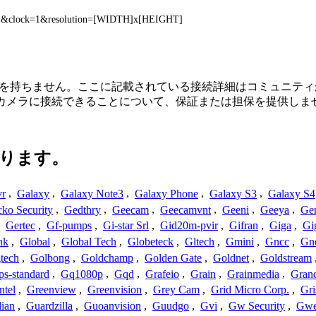
te=1&clock=1&resolution=[WIDTH]x[HEIGHT]
または関連性を持ちません。ここに記載されている接続詳細はコミュ
てカメラに接続できることについて、保証または担保を提供しま
ります。
vr
,
Galaxy
,
Galaxy Note3
,
Galaxy Phone
,
Galaxy S3
,
Galaxy S4
ko Security
,
Gedthry
,
Geecam
,
Geecamvnt
,
Geeni
,
Geeya
,
Ge
,
Gertec
,
Gf-pumps
,
Gi-star Srl
,
Gid20m-pvir
,
Gifran
,
Giga
,
Gi
nk
,
Global
,
Global Tech
,
Globeteck
,
Gltech
,
Gmini
,
Gncc
,
Gn
tech
,
Golbong
,
Goldchamp
,
Golden Gate
,
Goldnet
,
Goldstream
s-standard
,
Gq1080p
,
Gqd
,
Grafeio
,
Grain
,
Grainmedia
,
Gran
ntel
,
Greenview
,
Greenvision
,
Grey Cam
,
Grid Micro Corp.
,
Gri
ian
,
Guardzilla
,
Guoanvision
,
Guudgo
,
Gvi
,
Gw Security
,
Gwe