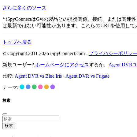
さらに多くのソース
* iSpyConnectはGviの製品との提携関係、接続、
は最新ではない可能性があります。これらのURLを使用し
トップへ戻る
© Copyright 2011-2026 iSpyConnect.com -
プライバシーポリシ
新規ユーザー?
ホームページにアクセス
するか、
Agent D
比較:
Agent DVR vs Blue Iris
·
Agent DVR vs Frigate
テーマ:
検索
検索