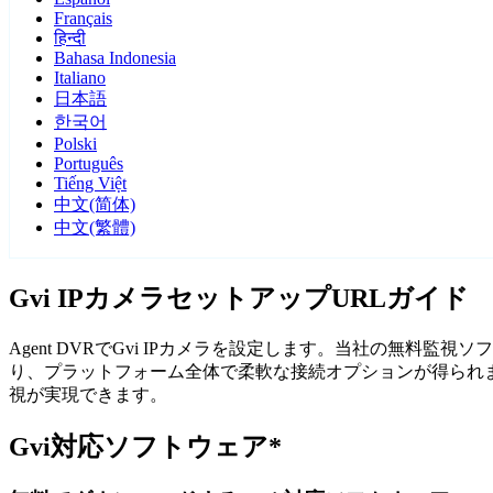
Français
हिन्दी
Bahasa Indonesia
Italiano
日本語
한국어
Polski
Português
Tiếng Việt
中文(简体)
中文(繁體)
Gvi IPカメラセットアップURLガイド
Agent DVRでGvi IPカメラを設定します。当社の無料
り、プラットフォーム全体で柔軟な接続オプションが得られます
視が実現できます。
Gvi対応ソフトウェア*