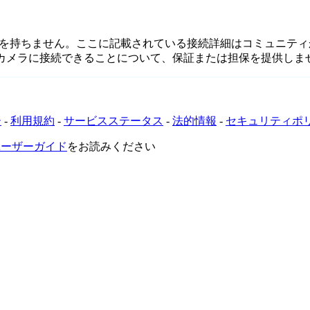
または関連性を持ちません。ここに記載されている接続詳細はコミュ
てカメラに接続できることについて、保証または担保を提供しま
ー
-
利用規約
-
サービスステータス
-
法的情報
-
セキュリティポ
VRユーザーガイド
をお読みください