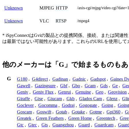
MJPEG
HTTP
Unknown
/axis-cgi/mjpg/video.cgi?da
VLC
RTSP
Unknown
/mpeg4
* iSpyConnectはGviの製品との提携関係、接続、
は最新ではない可能性があります。これらのURLを使用し
他のメーカーは「G」で始まるものもあ
G
G180
,
G4direct
,
Gadinan
,
Gadnic
,
Gadspot
,
Gaines D
Gawell
,
Gazingsure
,
Gbf
,
Gbo
,
Gcam
,
Gds
,
Ge
,
Gec
Geniv
,
Geniv Flux
,
Genrui
,
Genuine
,
Geo
,
Geovision
Giraffe
,
Gise
,
Giucam
,
Gkb
,
Glados Cam
,
Glenz
,
Gli
Goclever
,
Gocomma
,
Godraj
,
Gogogate
,
Going
,
Going
Goscam
,
Goswift
,
Gotab
,
Gotake
,
Gotme
,
Gpi360
,
Gp
Greatek
,
Green Feathers
,
Green Home
,
Greentech
,
Gree
Gtc
,
Gtec
,
Gts
,
Guangzhou
,
Guard
,
Guardcam
,
Guard