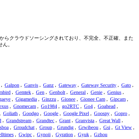
ニティからクラウドソーシングされており、不完全、不正確、また
せん。
,
Galpon
,
Ganvis
,
Ganz
,
Gateway
,
Gateway Security
,
Gato
,
mbird
,
Gemtek
,
Gen
,
Genbolt
,
General
,
Genie
,
Genius
,
gaeye
,
Gigamedia
,
Ginzzu
,
Gionee
,
Gionee Cam
,
Gipcam
,
exus
,
Gnomecam
,
Go1984
,
go2RTC
,
Go4
,
Goahead
,
,
Goliath
,
Goodgo
,
Google
,
Google Pixel
,
Goospy
,
Gopro
,
d
,
Grandstream
,
Grandtec
,
Grant
,
Granvista
,
Great Wall
,
sboa
,
Groudchat
,
Group
,
Grundig
,
Grwibeou
,
Gsi
,
Gt View
,
lltimes
,
Gwipc
,
Gynoii
,
Gyration
,
Gyuk
,
Gzhou