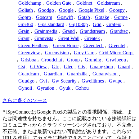
Goldchamp
,
Golden Gate
,
Goldnet
,
Goldstream
,
Goliath
,
Goodgo
,
Google
,
Google Pixel
,
Goospy
,
Gopro
,
Goscam
,
Goswift
,
Gotab
,
Gotake
,
Gotme
,
Gpi360
,
Gps-standard
,
Gq1080p
,
Gqd
,
Grafeio
,
Grain
,
Grainmedia
,
Grand
,
Grandstream
,
Grandtec
,
Grant
,
Granvista
,
Great Wall
,
Greatek
,
Green Feathers
,
Green Home
,
Greentech
,
Greentel
,
Greenview
,
Greenvision
,
Grey Cam
,
Grid Micro Corp.
,
Grisboa
,
Groudchat
,
Group
,
Grundig
,
Grwibeou
,
Gsi
,
Gt View
,
Gtc
,
Gtec
,
Gts
,
Guangzhou
,
Guard
,
Guardcam
,
Guardian
,
Guardzilla
,
Guoanvision
,
Guudgo
,
Gvi
,
Gw Security
,
Gwelltimes
,
Gwipc
,
Gynoii
,
Gyration
,
Gyuk
,
Gzhou
さらに多くのソース
* iSpyConnectはGoogle Pixelの製品との提携関係、接続、ま
たは関連性を持ちません。ここに記載されている接続詳細は
コミュニティからクラウドソーシングされており、不完全、
不正確、または最新ではない可能性があります。これらの
URLを使用してカメラに接続できることについて、保証ま