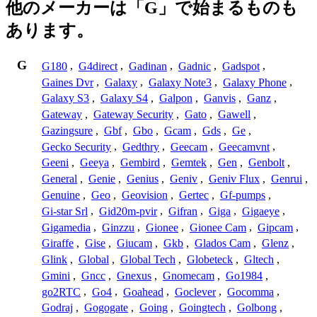
他のメーカーは「G」で始まるものも
あります。
G
G180
,
G4direct
,
Gadinan
,
Gadnic
,
Gadspot
,
Gaines Dvr
,
Galaxy
,
Galaxy Note3
,
Galaxy Phone
,
Galaxy S3
,
Galaxy S4
,
Galpon
,
Ganvis
,
Ganz
,
Gateway
,
Gateway Security
,
Gato
,
Gawell
,
Gazingsure
,
Gbf
,
Gbo
,
Gcam
,
Gds
,
Ge
,
Gecko Security
,
Gedthry
,
Geecam
,
Geecamvnt
,
Geeni
,
Geeya
,
Gembird
,
Gemtek
,
Gen
,
Genbolt
,
General
,
Genie
,
Genius
,
Geniv
,
Geniv Flux
,
Genrui
,
Genuine
,
Geo
,
Geovision
,
Gertec
,
Gf-pumps
,
Gi-star Srl
,
Gid20m-pvir
,
Gifran
,
Giga
,
Gigaeye
,
Gigamedia
,
Ginzzu
,
Gionee
,
Gionee Cam
,
Gipcam
,
Giraffe
,
Gise
,
Giucam
,
Gkb
,
Glados Cam
,
Glenz
,
Glink
,
Global
,
Global Tech
,
Globeteck
,
Gltech
,
Gmini
,
Gncc
,
Gnexus
,
Gnomecam
,
Go1984
,
go2RTC
,
Go4
,
Goahead
,
Goclever
,
Gocomma
,
Godraj
,
Gogogate
,
Going
,
Goingtech
,
Golbong
,