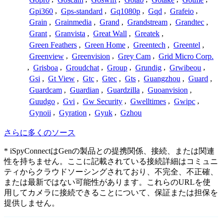
Gpi360
,
Gps-standard
,
Gq1080p
,
Gqd
,
Grafeio
,
Grain
,
Grainmedia
,
Grand
,
Grandstream
,
Grandtec
,
Grant
,
Granvista
,
Great Wall
,
Greatek
,
Green Feathers
,
Green Home
,
Greentech
,
Greentel
,
Greenview
,
Greenvision
,
Grey Cam
,
Grid Micro Corp.
,
Grisboa
,
Groudchat
,
Group
,
Grundig
,
Grwibeou
,
Gsi
,
Gt View
,
Gtc
,
Gtec
,
Gts
,
Guangzhou
,
Guard
,
Guardcam
,
Guardian
,
Guardzilla
,
Guoanvision
,
Guudgo
,
Gvi
,
Gw Security
,
Gwelltimes
,
Gwipc
,
Gynoii
,
Gyration
,
Gyuk
,
Gzhou
さらに多くのソース
* iSpyConnectはGenの製品との提携関係、接続、または関連
性を持ちません。ここに記載されている接続詳細はコミュニ
ティからクラウドソーシングされており、不完全、不正確、
または最新ではない可能性があります。これらのURLを使
用してカメラに接続できることについて、保証または担保を
提供しません。