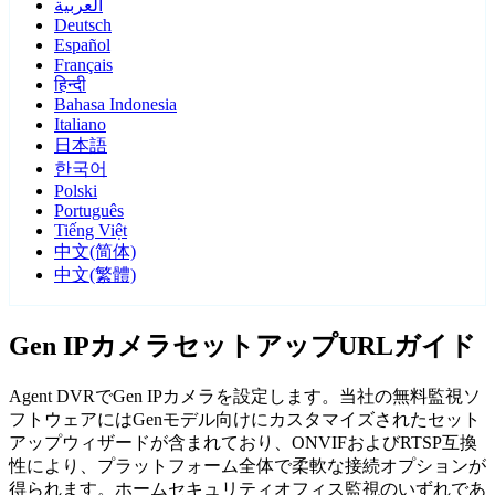
العربية
Deutsch
Español
Français
हिन्दी
Bahasa Indonesia
Italiano
日本語
한국어
Polski
Português
Tiếng Việt
中文(简体)
中文(繁體)
Gen IPカメラセットアップURLガイド
Agent DVRでGen IPカメラを設定します。当社の無料監視ソ
フトウェアにはGenモデル向けにカスタマイズされたセット
アップウィザードが含まれており、ONVIFおよびRTSP互換
性により、プラットフォーム全体で柔軟な接続オプションが
得られます。ホームセキュリティオフィス監視のいずれであ