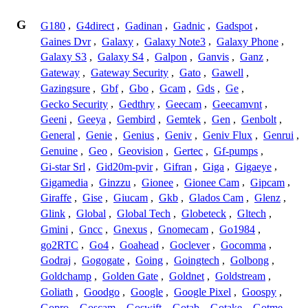
G
G180
,
G4direct
,
Gadinan
,
Gadnic
,
Gadspot
,
Gaines Dvr
,
Galaxy
,
Galaxy Note3
,
Galaxy Phone
,
Galaxy S3
,
Galaxy S4
,
Galpon
,
Ganvis
,
Ganz
,
Gateway
,
Gateway Security
,
Gato
,
Gawell
,
Gazingsure
,
Gbf
,
Gbo
,
Gcam
,
Gds
,
Ge
,
Gecko Security
,
Gedthry
,
Geecam
,
Geecamvnt
,
Geeni
,
Geeya
,
Gembird
,
Gemtek
,
Gen
,
Genbolt
,
General
,
Genie
,
Genius
,
Geniv
,
Geniv Flux
,
Genrui
,
Genuine
,
Geo
,
Geovision
,
Gertec
,
Gf-pumps
,
Gi-star Srl
,
Gid20m-pvir
,
Gifran
,
Giga
,
Gigaeye
,
Gigamedia
,
Ginzzu
,
Gionee
,
Gionee Cam
,
Gipcam
,
Giraffe
,
Gise
,
Giucam
,
Gkb
,
Glados Cam
,
Glenz
,
Glink
,
Global
,
Global Tech
,
Globeteck
,
Gltech
,
Gmini
,
Gncc
,
Gnexus
,
Gnomecam
,
Go1984
,
go2RTC
,
Go4
,
Goahead
,
Goclever
,
Gocomma
,
Godraj
,
Gogogate
,
Going
,
Goingtech
,
Golbong
,
Goldchamp
,
Golden Gate
,
Goldnet
,
Goldstream
,
Goliath
,
Goodgo
,
Google
,
Google Pixel
,
Goospy
,
Gopro
,
Goscam
,
Goswift
,
Gotab
,
Gotake
,
Gotme
,