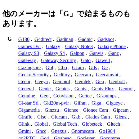
他のメーカーは「G」で始まるものも
あります。
G
G180
,
G4direct
,
Gadinan
,
Gadnic
,
Gadspot
,
Gaines Dvr
,
Galaxy
,
Galaxy Note3
,
Galaxy Phone
,
Galaxy S3
,
Galaxy S4
,
Galpon
,
Ganvis
,
Ganz
,
Gateway
,
Gateway Security
,
Gato
,
Gawell
,
Gazingsure
,
Gbf
,
Gbo
,
Gcam
,
Gds
,
Ge
,
Gecko Security
,
Gedthry
,
Geecam
,
Geecamvnt
,
Geeni
,
Geeya
,
Gembird
,
Gemtek
,
Gen
,
Genbolt
,
General
,
Genie
,
Genius
,
Geniv
,
Geniv Flux
,
Genrui
,
Genuine
,
Geo
,
Geovision
,
Gertec
,
Gf-pumps
,
Gi-star Srl
,
Gid20m-pvir
,
Gifran
,
Giga
,
Gigaeye
,
Gigamedia
,
Ginzzu
,
Gionee
,
Gionee Cam
,
Gipcam
,
Giraffe
,
Gise
,
Giucam
,
Gkb
,
Glados Cam
,
Glenz
,
Glink
,
Global
,
Global Tech
,
Globeteck
,
Gltech
,
Gmini
,
Gncc
,
Gnexus
,
Gnomecam
,
Go1984
,
go2RTC
,
Go4
,
Goahead
,
Goclever
,
Gocomma
,