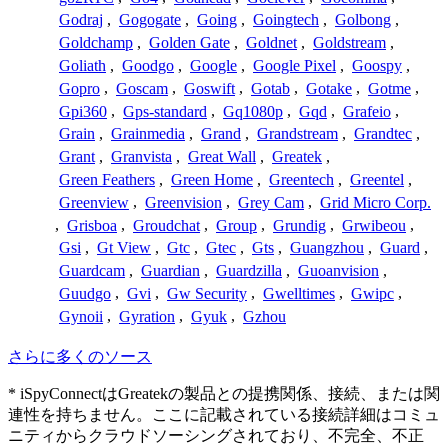
Godraj
,
Gogogate
,
Going
,
Goingtech
,
Golbong
,
Goldchamp
,
Golden Gate
,
Goldnet
,
Goldstream
,
Goliath
,
Goodgo
,
Google
,
Google Pixel
,
Goospy
,
Gopro
,
Goscam
,
Goswift
,
Gotab
,
Gotake
,
Gotme
,
Gpi360
,
Gps-standard
,
Gq1080p
,
Gqd
,
Grafeio
,
Grain
,
Grainmedia
,
Grand
,
Grandstream
,
Grandtec
,
Grant
,
Granvista
,
Great Wall
,
Greatek
,
Green Feathers
,
Green Home
,
Greentech
,
Greentel
,
Greenview
,
Greenvision
,
Grey Cam
,
Grid Micro Corp.
,
Grisboa
,
Groudchat
,
Group
,
Grundig
,
Grwibeou
,
Gsi
,
Gt View
,
Gtc
,
Gtec
,
Gts
,
Guangzhou
,
Guard
,
Guardcam
,
Guardian
,
Guardzilla
,
Guoanvision
,
Guudgo
,
Gvi
,
Gw Security
,
Gwelltimes
,
Gwipc
,
Gynoii
,
Gyration
,
Gyuk
,
Gzhou
さらに多くのソース
* iSpyConnectはGreatekの製品との提携関係、接続、または関
連性を持ちません。ここに記載されている接続詳細はコミュ
ニティからクラウドソーシングされており、不完全、不正