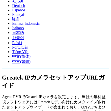
العربية
Deutsch
Español
Français
हिन्दी
Bahasa Indonesia
Italiano
日本語
한국어
Polski
Português
Tiếng Việt
中文(简体)
中文(繁體)
Greatek IPカメラセットアップURLガ
イド
Agent DVRでGreatek IPカメラを設定します。当社の無料監
視ソフトウェアにはGreatekモデル向けにカスタマイズされ
たセットアップウィザードが含まれており、ONVIFおよび