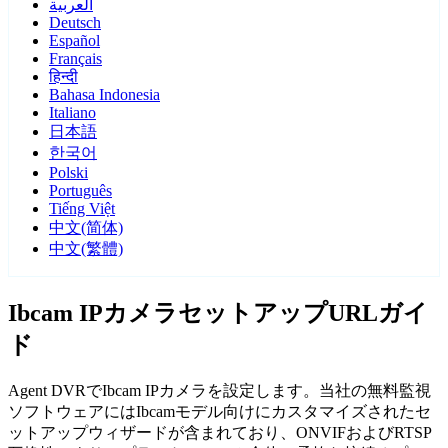
العربية
Deutsch
Español
Français
हिन्दी
Bahasa Indonesia
Italiano
日本語
한국어
Polski
Português
Tiếng Việt
中文(简体)
中文(繁體)
Ibcam IPカメラセットアップURLガイ
ド
Agent DVRでIbcam IPカメラを設定します。当社の無料監視
ソフトウェアにはIbcamモデル向けにカスタマイズされたセ
ットアップウィザードが含まれており、ONVIFおよびRTSP