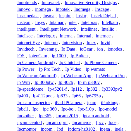
Innotrends
,
Innovatek
,
Innovative Security Designs
,
Innovo
,
inomega
,
Inpotek
,
Inqmega
,
Inscape
,
inscapedata
,
Insma
,
inspire
,
Instar
,
Instek Digital
,
insteon
,
Insys
,
Intamac
,
intel
,
Intelbras
,
Intelkam
,
intelligent
,
Intelligent Network
,
Intellinet
,
Intellio
,
Intellsec
,
Interlogix
,
Interna
,
Internal
,
internec
,
Internet Eye
,
Interno
,
Intervision
,
Intex
,
Invid
,
Invidtech
,
Inwerang
,
Io Data
,
ioGear
,
ion
,
ionodes
,
iOS
,
ioteoCam
,
ip 1000
,
Ip Buiten
,
Ip Camera (android)
,
Ip Chitchat
,
Ip Phone Camera
,
Ip Power
,
Ip Pro Tech
,
Ip Video
,
ip wamato
,
Ip Webcam (android)
,
Ip Webcam App
,
Ip Webcam Pro
,
ip Wifi
,
Ip-300ptw
,
Ip-402b
,
Ip-m-p836v
,
Ip-speeddome
,
Ip-t5201-f
,
Ip112
,
Ip302
,
Ip3393pv2
,
Ip400
,
Ip4112poe
,
ip633
,
Ip66
,
Ip6795p
,
Ip_cam_inspector
,
iPad IPCamera
,
ipam
,
iParkings
,
Ipbell
,
Ipc
,
ipc 360
,
Ipc-bo
,
Ipc-f10p
,
Ipc-model
,
Ipc-other
,
Ipc365
,
Ipcam 2015
,
ipcam android
,
ipcam central
,
ipcam-oprit
,
Ipcameros
,
Ipcc
,
Ipce
,
Ipcmontor
,
ipcom
,
Ipd
,
Ipdom-hz0102
,
Ipega
,
ipela
,