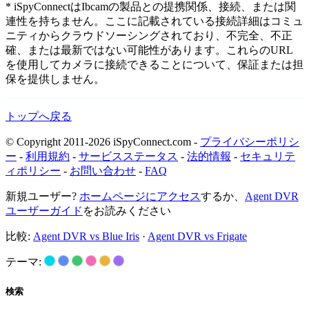
* iSpyConnectはIbcamの製品との提携関係、接続、または関
連性を持ちません。ここに記載されている接続詳細はコミュ
ニティからクラウドソーシングされており、不完全、不正
確、または最新ではない可能性があります。これらのURL
を使用してカメラに接続できることについて、保証または担
保を提供しません。
トップへ戻る
© Copyright 2011-2026 iSpyConnect.com -
プライバシーポリシ
ー
-
利用規約
-
サービスステータス
-
法的情報
-
セキュリテ
ィポリシー
-
お問い合わせ
-
FAQ
新規ユーザー?
ホームページにアクセス
するか、
Agent DVR
ユーザーガイド
をお読みください
比較:
Agent DVR vs Blue Iris
·
Agent DVR vs Frigate
テーマ:
検索