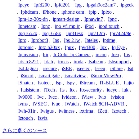
Ipeye
,
Ipfd200
,
Ipfd201
,
Ipg
,
Ipgah9oc2am7
,
ipgeek
,
Iphdcam
,
iPhone
,
iphone cam
,
ipip
,
Ipixo
,
Ipm-1z-20x-dn
,
ipmart-design
,
Ipnawin7
,
Ipnc
,
Ipnetcam
,
Ipnz
,
ipo-vf1mp-ir
,
iPod
,
ipod touch
,
Ipq1652x
,
Ipq1658x
,
Ipr31esx
,
Ipr712m
,
Ipr7424/8e
,
Ipro
,
Iprobot3
,
Ips
,
Ips-21w
,
Ipteles
,
Iptime
,
Iptronic
,
Iptz-h20xx
,
Ipux
,
Ipvd300
,
Ipx
,
Iq Eye
,
Iqinvision
,
Iqr
,
Ir Color Ip Camera
,
ircam
,
Irea
,
Iris
,
iris rc8221
,
Irlab
,
irmas
,
iroda
,
Isabeau
,
Isbsupport
,
Isd Jaguar
,
isecure
,
iSEE
,
iseetec
,
Iseeu
,
iShare
,
Isit
,
iSmart
,
ismart gate
,
ismartview
,
iSmartViewPro
,
iSnatch
,
Isotect
,
Isp
,
Ispy
,
iStream
,
IT-BLUE
,
Itajto
,
Italsistem
,
iTech
,
Its
,
Itx
,
Itx-security
,
iueye
,
iuk
,
Iv9000
,
Ivc
,
Ivcc
,
Ivideon
,
iView
,
Ivio
,
ivision
,
ivms
,
iVSEC
,
ivue
,
iWatch
,
iWatch 8CH-ADVR
,
Iwh-31ir
,
Iwigus
,
iwitness
,
ixtrima
,
iZett
,
Izotech
,
Iztouch
,
Izviz
さらに多くのソース