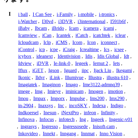
I
i ball
,
I Can See
,
i-Family
,
i-mobile
,
i-tronics
,
i-Watcher
,
I30vd
,
i3DVR
,
i3international
,
I591b6f
,
iBaby
,
Ibcam
,
iBrido
,
Icam
,
icamera
,
icami
,
Icamview
,
iCan
,
Icantek
,
iCatch
,
icatchtek
,
iclear
,
Icloudcam
,
Iclp
,
iCMS
,
Icom
,
Icon
,
iconnect
,
iControl
,
icp
,
icpe
,
iCraig
,
Icrealtime
,
Ics
,
icsee
,
icybox
,
ideanext
,
Identivision
,
Idis
,
Idis Global
,
Idt
,
Idview
,
iDVR
,
Ie-link-0
,
Iegeek
,
Iernut 2
,
Iets
,
Iflux
,
iGET
,
Igson
,
Iguard
,
iipc
,
Ijack Liu
,
Ikegami
,
Ikonic
,
Ildvr
,
iLink
,
Illumivue
,
Illustra
,
illustra 610
,
Imagiatek
,
Imaginon
,
Imago
,
Ime3122-admnq39
,
imege
,
Img
,
Imieye
,
iminicam
,
Imogen
,
imotion
,
Imou
,
Impax
,
Imporx
,
Impulse
,
Ims200
,
Imx290
,
in-2904
,
Inaxsys
,
Inc
,
incoSKY
,
Indexa
,
Indigo
,
Indkoersel
,
Inesun
,
iNextPro
,
infeon
,
Infinity
,
Infinova
,
Infocus
,
infotech
,
Ing
,
Ingeek
,
Ingenic-v01
,
ingrasys
,
Ingresso
,
Ingressosede
,
Inisoft-cam
,
Inkovideo
,
Innekt
,
Inngang
,
Innmat
,
Inno Vision
,