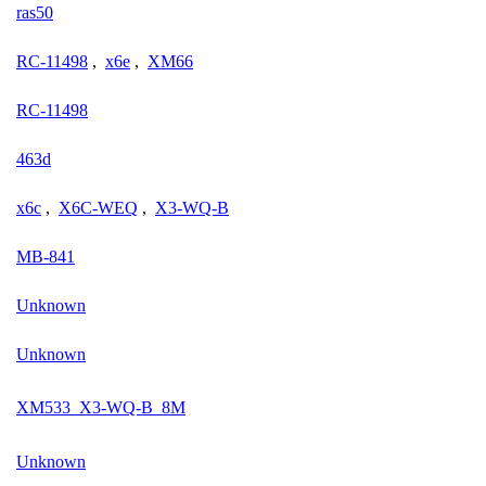
ras50
RC-11498
,
x6e
,
XM66
RC-11498
463d
x6c
,
X6C-WEQ
,
X3-WQ-B
MB-841
Unknown
Unknown
XM533_X3-WQ-B_8M
Unknown