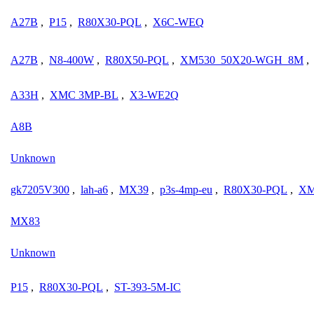
A27B
,
P15
,
R80X30-PQL
,
X6C-WEQ
A27B
,
N8-400W
,
R80X50-PQL
,
XM530_50X20-WGH_8M
,
A33H
,
XMC 3MP-BL
,
X3-WE2Q
A8B
Unknown
gk7205V300
,
lah-a6
,
MX39
,
p3s-4mp-eu
,
R80X30-PQL
,
XM
MX83
Unknown
P15
,
R80X30-PQL
,
ST-393-5M-IC