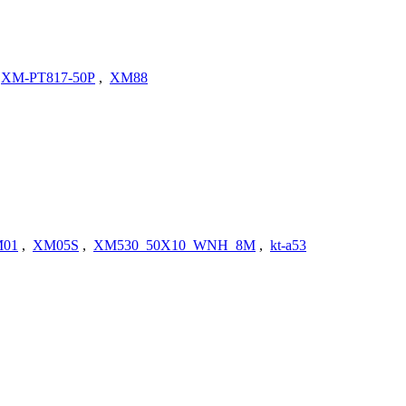
XM-PT817-50P
,
XM88
01
,
XM05S
,
XM530_50X10_WNH_8M
,
kt-a53