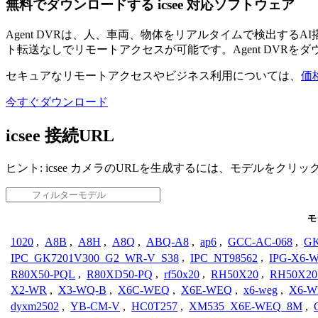
無料でダウンロードする icsee 対応ソフトウェア
Agent DVRは、人、車両、物体をリアルタイムで検出す
ト転送なしでリモートアクセスが可能です。Agent DVRを
セキュアなリモートアクセスやビジネス利用については、
価
今すぐダウンロード
icsee 接続URL
ヒント: icsee カメラのURLを生成するには、モデルをクリ
モ
1020
,
A8B
,
A8H
,
A8Q
,
ABQ-A8
,
ap6
,
GCC-AC-068
,
GK
IPC_GK7201V300_G2_WR-V_S38
,
IPC_NT98562
,
IPG-X6-
R80X50-PQL
,
R80XD50-PQ
,
rf50x20
,
RH50X20
,
RH50X20
X2-WR
,
X3-WQ-B
,
X6C-WEQ
,
X6E-WEQ
,
x6-weg
,
X6-
dyxm2502
,
YB-CM-V
,
HC0T257
,
XM535_X6E-WEQ_8M
,