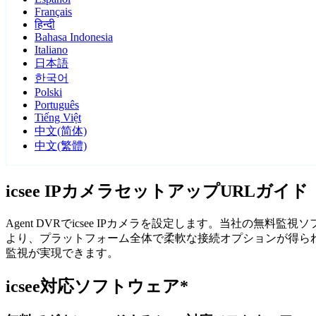
Français
हिन्दी
Bahasa Indonesia
Italiano
日本語
한국어
Polski
Português
Tiếng Việt
中文(简体)
中文(繁體)
icsee IPカメラセットアップURLガイド
Agent DVRでicsee IPカメラを設定します。当社の無
より、プラットフォーム全体で柔軟な接続オプションが得られま
監視が実現できます。
icsee対応ソフトウェア*