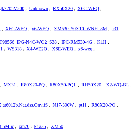
_gk7205V200
,
Unknown
,
RX50X20
,
X6C-WEQ
,
C
,
X6C-WEQ
,
x6-WEQ
,
XM530_50X10_WNH_8M
,
a31
T98566_IPG-N4C-WQ2_S38
,
IPC-RM530-4G
,
K1H
,
s1
,
WS318
,
X4-WE2Q
,
X6E-WEQ
,
x6-weq
,
,
MX31
,
R80X20-PQ
,
R80X50-PQL
,
RH50X20
,
X2-WQ-BL
,
6012b.Nat.dss.OnvifS
,
N17-300W
,
pt11
,
R80X20-PQ
,
3-5M-ic
,
xm76
,
kt-a35
,
XM50