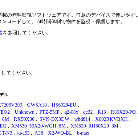
るAI搭載の無料監視ソフトウェアです。任意のデバイスで使い
ダウンロードして、24時間体制で物件を監視・保護します。
格
を参照してください。
ックしてください。
デル
7205V200
,
GWSA18
,
HS6928-EU
,
WEQ2
,
Unknown
,
PTZ-5MP
,
q2-08x
,
qc32
,
R13
,
R80X20-PQ
_8M
,
RX50X30
,
SVN-DX3DW
,
whd814
,
X002RKVBXH
,
WEQ
,
XM530_50X20-WGH_8M
,
XM530_RH50X20_8M
,
GT-N3
,
kt-a53
,
A38
,
X2-WQ-BL
,
b-max