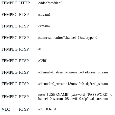
FFMPEG
HTTP
/video?profile=0
FFMPEG
RTSP
/stream1
FFMPEG
RTSP
/stream2
FFMPEG
RTSP
/cam/realmonitor?channel=1&subtype=0
FFMPEG
RTSP
/0
FFMPEG
RTSP
/CH01
FFMPEG
RTSP
/channel=0_stream=0&onvif=0.sdp?real_stream
FFMPEG
RTSP
/channel=0_stream=1&onvif=0.sdp?real_stream
/user=[USERNAME]_password=[PASSWORD]_c
FFMPEG
RTSP
hannel=0_stream=0&onvif=0.sdp?real_streamm
VLC
RTSP
/ch0_0.h264