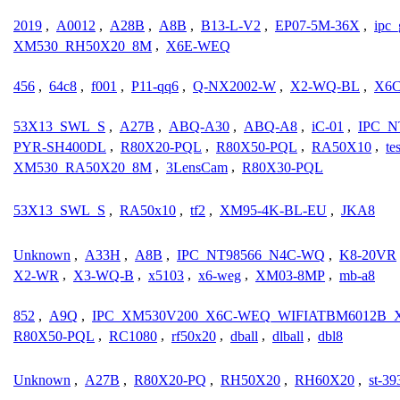
2019
,
A0012
,
A28B
,
A8B
,
B13-L-V2
,
EP07-5M-36X
,
ipc
XM530_RH50X20_8M
,
X6E-WEQ
456
,
64c8
,
f001
,
P11-qq6
,
Q-NX2002-W
,
X2-WQ-BL
,
X6
53X13_SWL_S
,
A27B
,
ABQ-A30
,
ABQ-A8
,
iC-01
,
IPC_N
PYR-SH400DL
,
R80X20-PQL
,
R80X50-PQL
,
RA50X10
,
te
XM530_RA50X20_8M
,
3LensCam
,
R80X30-PQL
53X13_SWL_S
,
RA50x10
,
tf2
,
XM95-4K-BL-EU
,
JKA8
Unknown
,
A33H
,
A8B
,
IPC_NT98566_N4C-WQ
,
K8-20VR
X2-WR
,
X3-WQ-B
,
x5103
,
x6-weg
,
XM03-8MP
,
mb-a8
852
,
A9Q
,
IPC_XM530V200_X6C-WEQ_WIFIATBM6012B_X.at
R80X50-PQL
,
RC1080
,
rf50x20
,
dball
,
dlball
,
dbl8
Unknown
,
A27B
,
R80X20-PQ
,
RH50X20
,
RH60X20
,
st-39