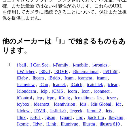
確、または最新ではない可能性があります。これらのURL
を使用してカメラに接続できることについて、保証または担
保を提供しません。
他のメーカーは「I」で始まるものもあ
ります。
I
i ball
,
I Can See
,
i-Family
,
i-mobile
,
i-tronics
,
i-Watcher
,
I30vd
,
i3DVR
,
i3international
,
I591b6f
,
iBaby
,
Ibcam
,
iBrido
,
Icam
,
icamera
,
icami
,
Icamview
,
iCan
,
Icantek
,
iCatch
,
icatchtek
,
iclear
,
Icloudcam
,
Iclp
,
iCMS
,
Icom
,
Icon
,
iconnect
,
iControl
,
icp
,
icpe
,
iCraig
,
Icrealtime
,
Ics
,
icsee
,
icybox
,
ideanext
,
Identivision
,
Idis
,
Idis Global
,
Idt
,
Idview
,
iDVR
,
Ie-link-0
,
Iegeek
,
Iernut 2
,
Iets
,
Iflux
,
iGET
,
Igson
,
Iguard
,
iipc
,
Ijack Liu
,
Ikegami
,
Ikonic
,
Ildvr
,
iLink
,
Illumivue
,
Illustra
,
illustra 610
,