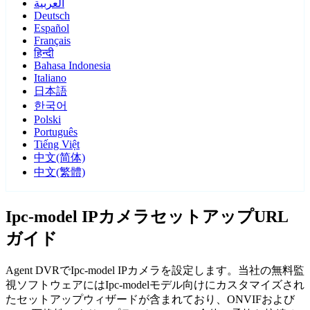
العربية
Deutsch
Español
Français
हिन्दी
Bahasa Indonesia
Italiano
日本語
한국어
Polski
Português
Tiếng Việt
中文(简体)
中文(繁體)
Ipc-model IPカメラセットアップURL
ガイド
Agent DVRでIpc-model IPカメラを設定します。当社の無料監
視ソフトウェアにはIpc-modelモデル向けにカスタマイズされ
たセットアップウィザードが含まれており、ONVIFおよび