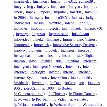
Imagiatek
,
Imaginon
,
Imago
,
Ime3122-admnq39
,
imege
,
Img
,
Imieye
,
iminicam
,
Imogen
,
imotion
,
Imou
,
Impax
,
Imporx
,
Impulse
,
Ims200
,
Imx290
,
in-2904
,
Inaxsys
,
Inc
,
incoSKY
,
Indexa
,
Indigo
,
Indkoersel
,
Inesun
,
iNextPro
,
infeon
,
Infinity
,
Infinova
,
Infocus
,
infotech
,
Ing
,
Ingeek
,
Ingenic-v01
,
ingrasys
,
Ingresso
,
Ingressosede
,
Inisoft-cam
,
Inkovideo
,
Innekt
,
Inngang
,
Innmat
,
Inno Vision
,
Innotrends
,
Innovatek
,
Innovative Security Designs
,
Innovo
,
inomega
,
Inpotek
,
Inqmega
,
Inscape
,
inscapedata
,
Insma
,
inspire
,
Instar
,
Instek Digital
,
insteon
,
Insys
,
Intamac
,
intel
,
Intelbras
,
Intelkam
,
intelligent
,
Intelligent Network
,
Intellinet
,
Intellio
,
Intellsec
,
Interlogix
,
Interna
,
Internal
,
internec
,
Internet Eye
,
Interno
,
Intervision
,
Intex
,
Invid
,
Invidtech
,
Inwerang
,
Io Data
,
ioGear
,
ion
,
ionodes
,
iOS
,
ioteoCam
,
ip 1000
,
Ip Buiten
,
Ip Camera (android)
,
Ip Chitchat
,
Ip Phone Camera
,
Ip Power
,
Ip Pro Tech
,
Ip Video
,
ip wamato
,
Ip Webcam (android)
,
Ip Webcam App
,
Ip Webcam Pro
,