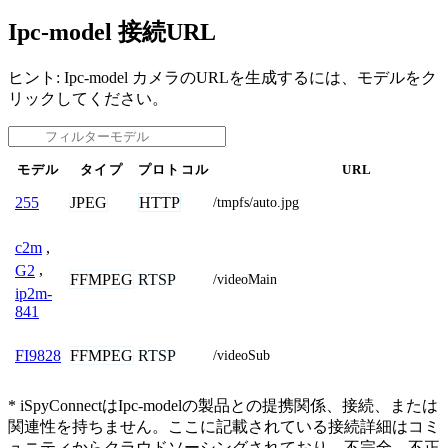
Ipc-model 接続URL
ヒント: Ipc-model カメラのURLを生成するには、モデルをク
リックしてください。
モデル
タイプ
プロトコル
URL
JPEG
HTTP
255
/tmpfs/auto.jpg
c2m
,
G2
,
FFMPEG
RTSP
/videoMain
ip2m-
841
FFMPEG
RTSP
FI9828
/videoSub
* iSpyConnectはIpc-modelの製品との提携関係、接続、または
関連性を持ちません。ここに記載されている接続詳細はコミ
ュニティからクラウドソーシングされており、不完全、不正