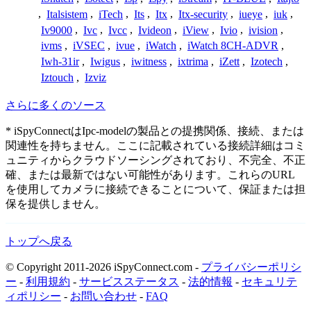
,
Italsistem
,
iTech
,
Its
,
Itx
,
Itx-security
,
iueye
,
iuk
,
Iv9000
,
Ivc
,
Ivcc
,
Ivideon
,
iView
,
Ivio
,
ivision
,
ivms
,
iVSEC
,
ivue
,
iWatch
,
iWatch 8CH-ADVR
,
Iwh-31ir
,
Iwigus
,
iwitness
,
ixtrima
,
iZett
,
Izotech
,
Iztouch
,
Izviz
さらに多くのソース
* iSpyConnectはIpc-modelの製品との提携関係、接続、または
関連性を持ちません。ここに記載されている接続詳細はコミ
ュニティからクラウドソーシングされており、不完全、不正
確、または最新ではない可能性があります。これらのURL
を使用してカメラに接続できることについて、保証または担
保を提供しません。
トップへ戻る
© Copyright 2011-2026 iSpyConnect.com -
プライバシーポリシ
ー
-
利用規約
-
サービスステータス
-
法的情報
-
セキュリテ
ィポリシー
-
お問い合わせ
-
FAQ