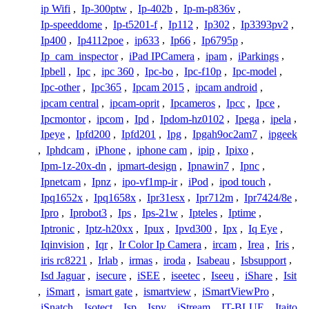
ip Wifi
,
Ip-300ptw
,
Ip-402b
,
Ip-m-p836v
,
Ip-speeddome
,
Ip-t5201-f
,
Ip112
,
Ip302
,
Ip3393pv2
,
Ip400
,
Ip4112poe
,
ip633
,
Ip66
,
Ip6795p
,
Ip_cam_inspector
,
iPad IPCamera
,
ipam
,
iParkings
,
Ipbell
,
Ipc
,
ipc 360
,
Ipc-bo
,
Ipc-f10p
,
Ipc-model
,
Ipc-other
,
Ipc365
,
Ipcam 2015
,
ipcam android
,
ipcam central
,
ipcam-oprit
,
Ipcameros
,
Ipcc
,
Ipce
,
Ipcmontor
,
ipcom
,
Ipd
,
Ipdom-hz0102
,
Ipega
,
ipela
,
Ipeye
,
Ipfd200
,
Ipfd201
,
Ipg
,
Ipgah9oc2am7
,
ipgeek
,
Iphdcam
,
iPhone
,
iphone cam
,
ipip
,
Ipixo
,
Ipm-1z-20x-dn
,
ipmart-design
,
Ipnawin7
,
Ipnc
,
Ipnetcam
,
Ipnz
,
ipo-vf1mp-ir
,
iPod
,
ipod touch
,
Ipq1652x
,
Ipq1658x
,
Ipr31esx
,
Ipr712m
,
Ipr7424/8e
,
Ipro
,
Iprobot3
,
Ips
,
Ips-21w
,
Ipteles
,
Iptime
,
Iptronic
,
Iptz-h20xx
,
Ipux
,
Ipvd300
,
Ipx
,
Iq Eye
,
Iqinvision
,
Iqr
,
Ir Color Ip Camera
,
ircam
,
Irea
,
Iris
,
iris rc8221
,
Irlab
,
irmas
,
iroda
,
Isabeau
,
Isbsupport
,
Isd Jaguar
,
isecure
,
iSEE
,
iseetec
,
Iseeu
,
iShare
,
Isit
,
iSmart
,
ismart gate
,
ismartview
,
iSmartViewPro
,
iSnatch
,
Isotect
,
Isp
,
Ispy
,
iStream
,
IT-BLUE
,
Itajto