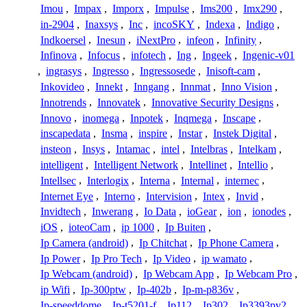
Imou
,
Impax
,
Imporx
,
Impulse
,
Ims200
,
Imx290
,
in-2904
,
Inaxsys
,
Inc
,
incoSKY
,
Indexa
,
Indigo
,
Indkoersel
,
Inesun
,
iNextPro
,
infeon
,
Infinity
,
Infinova
,
Infocus
,
infotech
,
Ing
,
Ingeek
,
Ingenic-v01
,
ingrasys
,
Ingresso
,
Ingressosede
,
Inisoft-cam
,
Inkovideo
,
Innekt
,
Inngang
,
Innmat
,
Inno Vision
,
Innotrends
,
Innovatek
,
Innovative Security Designs
,
Innovo
,
inomega
,
Inpotek
,
Inqmega
,
Inscape
,
inscapedata
,
Insma
,
inspire
,
Instar
,
Instek Digital
,
insteon
,
Insys
,
Intamac
,
intel
,
Intelbras
,
Intelkam
,
intelligent
,
Intelligent Network
,
Intellinet
,
Intellio
,
Intellsec
,
Interlogix
,
Interna
,
Internal
,
internec
,
Internet Eye
,
Interno
,
Intervision
,
Intex
,
Invid
,
Invidtech
,
Inwerang
,
Io Data
,
ioGear
,
ion
,
ionodes
,
iOS
,
ioteoCam
,
ip 1000
,
Ip Buiten
,
Ip Camera (android)
,
Ip Chitchat
,
Ip Phone Camera
,
Ip Power
,
Ip Pro Tech
,
Ip Video
,
ip wamato
,
Ip Webcam (android)
,
Ip Webcam App
,
Ip Webcam Pro
,
ip Wifi
,
Ip-300ptw
,
Ip-402b
,
Ip-m-p836v
,
Ip-speeddome
,
Ip-t5201-f
,
Ip112
,
Ip302
,
Ip3393pv2
,