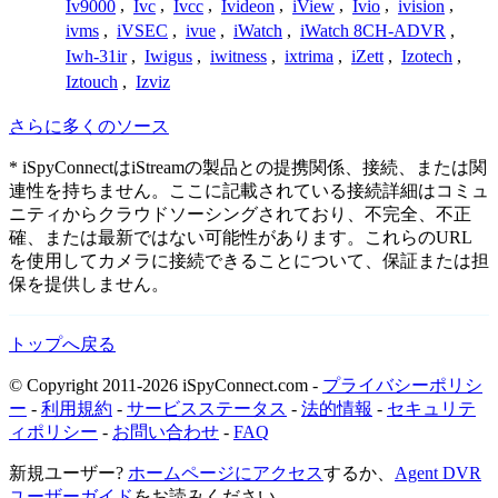
Iv9000
,
Ivc
,
Ivcc
,
Ivideon
,
iView
,
Ivio
,
ivision
,
ivms
,
iVSEC
,
ivue
,
iWatch
,
iWatch 8CH-ADVR
,
Iwh-31ir
,
Iwigus
,
iwitness
,
ixtrima
,
iZett
,
Izotech
,
Iztouch
,
Izviz
さらに多くのソース
* iSpyConnectはiStreamの製品との提携関係、接続、または関
連性を持ちません。ここに記載されている接続詳細はコミュ
ニティからクラウドソーシングされており、不完全、不正
確、または最新ではない可能性があります。これらのURL
を使用してカメラに接続できることについて、保証または担
保を提供しません。
トップへ戻る
© Copyright 2011-2026 iSpyConnect.com -
プライバシーポリシ
ー
-
利用規約
-
サービスステータス
-
法的情報
-
セキュリテ
ィポリシー
-
お問い合わせ
-
FAQ
新規ユーザー?
ホームページにアクセス
するか、
Agent DVR
ユーザーガイド
をお読みください