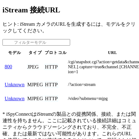
iStream 接続URL
ヒント: iStream カメラのURLを生成するには、モデルをクリ
ックしてください。
モデル
タイプ
プロトコル
URL
/cgi/snapshot.cgi?action=getdata&chan
800
JPEG
HTTP
NEL].capture=true&channel.[CHANNEL
ion=1
MJPEG
HTTP
Unknown
/?action=stream
MJPEG
HTTP
Unknown
/video?submenu=mjpg
* iSpyConnectはiStreamの製品との提携関係、接続、または関
連性を持ちません。ここに記載されている接続詳細はコミュ
ニティからクラウドソーシングされており、不完全、不正
確、または最新ではない可能性があります。これらのURL