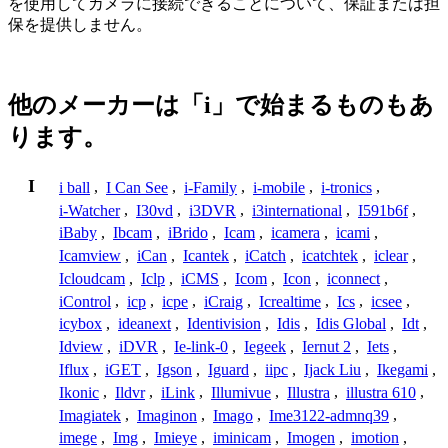
を使用してカメラに接続できることについて、保証または担
保を提供しません。
他のメーカーは「i」で始まるものもあ
ります。
I
i ball
,
I Can See
,
i-Family
,
i-mobile
,
i-tronics
,
i-Watcher
,
I30vd
,
i3DVR
,
i3international
,
I591b6f
,
iBaby
,
Ibcam
,
iBrido
,
Icam
,
icamera
,
icami
,
Icamview
,
iCan
,
Icantek
,
iCatch
,
icatchtek
,
iclear
,
Icloudcam
,
Iclp
,
iCMS
,
Icom
,
Icon
,
iconnect
,
iControl
,
icp
,
icpe
,
iCraig
,
Icrealtime
,
Ics
,
icsee
,
icybox
,
ideanext
,
Identivision
,
Idis
,
Idis Global
,
Idt
,
Idview
,
iDVR
,
Ie-link-0
,
Iegeek
,
Iernut 2
,
Iets
,
Iflux
,
iGET
,
Igson
,
Iguard
,
iipc
,
Ijack Liu
,
Ikegami
,
Ikonic
,
Ildvr
,
iLink
,
Illumivue
,
Illustra
,
illustra 610
,
Imagiatek
,
Imaginon
,
Imago
,
Ime3122-admnq39
,
imege
,
Img
,
Imieye
,
iminicam
,
Imogen
,
imotion
,