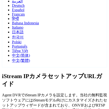
العربية
Deutsch
Español
Français
हिन्दी
Bahasa Indonesia
Italiano
日本語
한국어
Polski
Português
Tiếng Việt
中文(简体)
中文(繁體)
iStream IPカメラセットアップURLガ
イド
Agent DVRでiStream IPカメラを設定します。当社の無料監視
ソフトウェアにはiStreamモデル向けにカスタマイズされたセ
ットアップウィザードが含まれており、ONVIFおよびRTSP