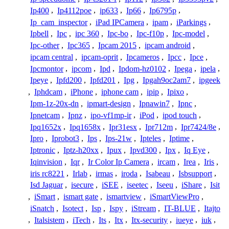
Ip400
,
Ip4112poe
,
ip633
,
Ip66
,
Ip6795p
,
Ip_cam_inspector
,
iPad IPCamera
,
ipam
,
iParkings
,
Ipbell
,
Ipc
,
ipc 360
,
Ipc-bo
,
Ipc-f10p
,
Ipc-model
,
Ipc-other
,
Ipc365
,
Ipcam 2015
,
ipcam android
,
ipcam central
,
ipcam-oprit
,
Ipcameros
,
Ipcc
,
Ipce
,
Ipcmontor
,
ipcom
,
Ipd
,
Ipdom-hz0102
,
Ipega
,
ipela
,
Ipeye
,
Ipfd200
,
Ipfd201
,
Ipg
,
Ipgah9oc2am7
,
ipgeek
,
Iphdcam
,
iPhone
,
iphone cam
,
ipip
,
Ipixo
,
Ipm-1z-20x-dn
,
ipmart-design
,
Ipnawin7
,
Ipnc
,
Ipnetcam
,
Ipnz
,
ipo-vf1mp-ir
,
iPod
,
ipod touch
,
Ipq1652x
,
Ipq1658x
,
Ipr31esx
,
Ipr712m
,
Ipr7424/8e
,
Ipro
,
Iprobot3
,
Ips
,
Ips-21w
,
Ipteles
,
Iptime
,
Iptronic
,
Iptz-h20xx
,
Ipux
,
Ipvd300
,
Ipx
,
Iq Eye
,
Iqinvision
,
Iqr
,
Ir Color Ip Camera
,
ircam
,
Irea
,
Iris
,
iris rc8221
,
Irlab
,
irmas
,
iroda
,
Isabeau
,
Isbsupport
,
Isd Jaguar
,
isecure
,
iSEE
,
iseetec
,
Iseeu
,
iShare
,
Isit
,
iSmart
,
ismart gate
,
ismartview
,
iSmartViewPro
,
iSnatch
,
Isotect
,
Isp
,
Ispy
,
iStream
,
IT-BLUE
,
Itajto
,
Italsistem
,
iTech
,
Its
,
Itx
,
Itx-security
,
iueye
,
iuk
,