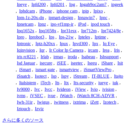
Ipeye
,
Ipfd200
,
Ipfd201
,
Ipg
,
Ipgah9oc2am7
,
ipgeek
,
Iphdcam
,
iPhone
,
iphone cam
,
ipip
,
Ipixo
,
Ipm-1z-20x-dn
,
ipmart-design
,
Ipnawin7
,
Ipnc
,
Ipnetcam
,
Ipnz
,
ipo-vf1mp-ir
,
iPod
,
ipod touch
,
Ipq1652x
,
Ipq1658x
,
Ipr31esx
,
Ipr712m
,
Ipr7424/8e
,
Ipro
,
Iprobot3
,
Ips
,
Ips-21w
,
Ipteles
,
Iptime
,
Iptronic
,
Iptz-h20xx
,
Ipux
,
Ipvd300
,
Ipx
,
Iq Eye
,
Iqinvision
,
Iqr
,
Ir Color Ip Camera
,
ircam
,
Irea
,
Iris
,
iris rc8221
,
Irlab
,
irmas
,
iroda
,
Isabeau
,
Isbsupport
,
Isd Jaguar
,
isecure
,
iSEE
,
iseetec
,
Iseeu
,
iShare
,
Isit
,
iSmart
,
ismart gate
,
ismartview
,
iSmartViewPro
,
iSnatch
,
Isotect
,
Isp
,
Ispy
,
iStream
,
IT-BLUE
,
Itajto
,
Italsistem
,
iTech
,
Its
,
Itx
,
Itx-security
,
iueye
,
iuk
,
Iv9000
,
Ivc
,
Ivcc
,
Ivideon
,
iView
,
Ivio
,
ivision
,
ivms
,
iVSEC
,
ivue
,
iWatch
,
iWatch 8CH-ADVR
,
Iwh-31ir
,
Iwigus
,
iwitness
,
ixtrima
,
iZett
,
Izotech
,
Iztouch
,
Izviz
さらに多くのソース