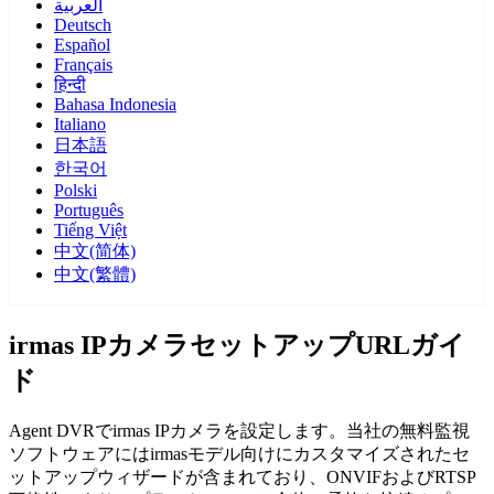
العربية
Deutsch
Español
Français
हिन्दी
Bahasa Indonesia
Italiano
日本語
한국어
Polski
Português
Tiếng Việt
中文(简体)
中文(繁體)
irmas IPカメラセットアップURLガイ
ド
Agent DVRでirmas IPカメラを設定します。当社の無料監視
ソフトウェアにはirmasモデル向けにカスタマイズされたセ
ットアップウィザードが含まれており、ONVIFおよびRTSP