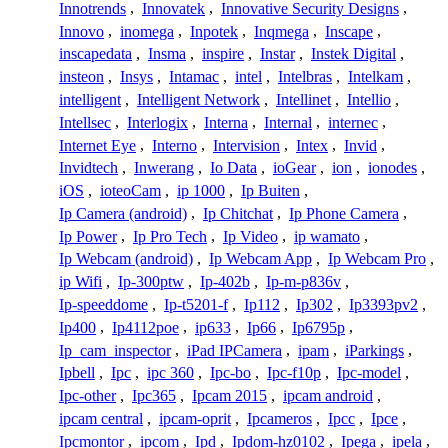
Innotrends
,
Innovatek
,
Innovative Security Designs
,
Innovo
,
inomega
,
Inpotek
,
Inqmega
,
Inscape
,
inscapedata
,
Insma
,
inspire
,
Instar
,
Instek Digital
,
insteon
,
Insys
,
Intamac
,
intel
,
Intelbras
,
Intelkam
,
intelligent
,
Intelligent Network
,
Intellinet
,
Intellio
,
Intellsec
,
Interlogix
,
Interna
,
Internal
,
internec
,
Internet Eye
,
Interno
,
Intervision
,
Intex
,
Invid
,
Invidtech
,
Inwerang
,
Io Data
,
ioGear
,
ion
,
ionodes
,
iOS
,
ioteoCam
,
ip 1000
,
Ip Buiten
,
Ip Camera (android)
,
Ip Chitchat
,
Ip Phone Camera
,
Ip Power
,
Ip Pro Tech
,
Ip Video
,
ip wamato
,
Ip Webcam (android)
,
Ip Webcam App
,
Ip Webcam Pro
,
ip Wifi
,
Ip-300ptw
,
Ip-402b
,
Ip-m-p836v
,
Ip-speeddome
,
Ip-t5201-f
,
Ip112
,
Ip302
,
Ip3393pv2
,
Ip400
,
Ip4112poe
,
ip633
,
Ip66
,
Ip6795p
,
Ip_cam_inspector
,
iPad IPCamera
,
ipam
,
iParkings
,
Ipbell
,
Ipc
,
ipc 360
,
Ipc-bo
,
Ipc-f10p
,
Ipc-model
,
Ipc-other
,
Ipc365
,
Ipcam 2015
,
ipcam android
,
ipcam central
,
ipcam-oprit
,
Ipcameros
,
Ipcc
,
Ipce
,
Ipcmontor
,
ipcom
,
Ipd
,
Ipdom-hz0102
,
Ipega
,
ipela
,