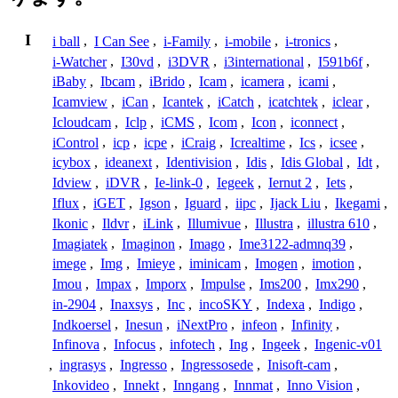
I
i ball
,
I Can See
,
i-Family
,
i-mobile
,
i-tronics
,
i-Watcher
,
I30vd
,
i3DVR
,
i3international
,
I591b6f
,
iBaby
,
Ibcam
,
iBrido
,
Icam
,
icamera
,
icami
,
Icamview
,
iCan
,
Icantek
,
iCatch
,
icatchtek
,
iclear
,
Icloudcam
,
Iclp
,
iCMS
,
Icom
,
Icon
,
iconnect
,
iControl
,
icp
,
icpe
,
iCraig
,
Icrealtime
,
Ics
,
icsee
,
icybox
,
ideanext
,
Identivision
,
Idis
,
Idis Global
,
Idt
,
Idview
,
iDVR
,
Ie-link-0
,
Iegeek
,
Iernut 2
,
Iets
,
Iflux
,
iGET
,
Igson
,
Iguard
,
iipc
,
Ijack Liu
,
Ikegami
,
Ikonic
,
Ildvr
,
iLink
,
Illumivue
,
Illustra
,
illustra 610
,
Imagiatek
,
Imaginon
,
Imago
,
Ime3122-admnq39
,
imege
,
Img
,
Imieye
,
iminicam
,
Imogen
,
imotion
,
Imou
,
Impax
,
Imporx
,
Impulse
,
Ims200
,
Imx290
,
in-2904
,
Inaxsys
,
Inc
,
incoSKY
,
Indexa
,
Indigo
,
Indkoersel
,
Inesun
,
iNextPro
,
infeon
,
Infinity
,
Infinova
,
Infocus
,
infotech
,
Ing
,
Ingeek
,
Ingenic-v01
,
ingrasys
,
Ingresso
,
Ingressosede
,
Inisoft-cam
,
Inkovideo
,
Innekt
,
Inngang
,
Innmat
,
Inno Vision
,