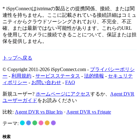
* iSpyConnectはixtrimaの製品との提携関係、接続、または関
連性を持ちません。ここに記載されている接続詳細はコミュ
ニティからクラウドソーシングされており、不完全、不正
確、または最新ではない可能性があります。これらのURL
を使用してカメラに接続できることについて、保証または担
保を提供しません。
トップへ戻る
© Copyright 2011-2026 iSpyConnect.com -
プライバシーポリシ
ー
-
利用規約
-
サービスステータス
-
法的情報
-
セキュリテ
ィポリシー
-
お問い合わせ
-
FAQ
新規ユーザー?
ホームページにアクセス
するか、
Agent DVR
ユーザーガイド
をお読みください
比較:
Agent DVR vs Blue Iris
·
Agent DVR vs Frigate
テーマ:
検索