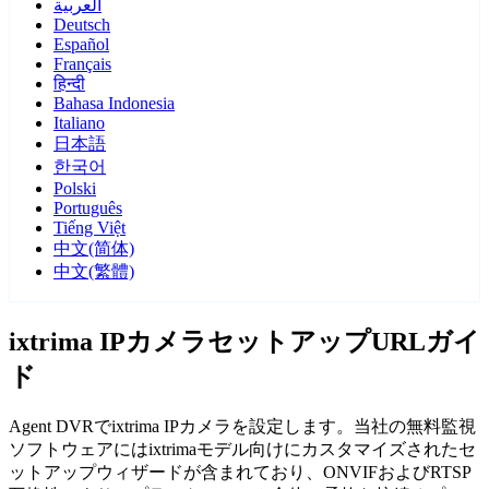
العربية
Deutsch
Español
Français
हिन्दी
Bahasa Indonesia
Italiano
日本語
한국어
Polski
Português
Tiếng Việt
中文(简体)
中文(繁體)
ixtrima IPカメラセットアップURLガイ
ド
Agent DVRでixtrima IPカメラを設定します。当社の無料監視
ソフトウェアにはixtrimaモデル向けにカスタマイズされたセ
ットアップウィザードが含まれており、ONVIFおよびRTSP