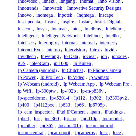
Inkovideo
,
Innekt
,
Inngang
,
Innmat
,
Inno Vision
,
Innotrends
,
Innovatek
,
Innovative Security Designs
,
Innovo
,
inomega
,
Inpotek
,
Inqmega
,
Inscape
,
inscapedata
,
Insma
,
inspire
,
Instar
,
Instek Digital
,
insteon
,
Insys
,
Intamac
,
intel
,
Intelbras
,
Intelkam
,
intelligent
,
Intelligent Network
,
Intellinet
,
Intellio
,
Intellsec
,
Interlogix
,
Interna
,
Internal
,
internec
,
Internet Eye
,
Interno
,
Intervision
,
Intex
,
Invid
,
Invidtech
,
Inwerang
,
Io Data
,
ioGear
,
ion
,
ionodes
,
iOS
,
ioteoCam
,
ip 1000
,
Ip Buiten
,
Ip Camera (android)
,
Ip Chitchat
,
Ip Phone Camera
,
Ip Power
,
Ip Pro Tech
,
Ip Video
,
ip wamato
,
Ip Webcam (android)
,
Ip Webcam App
,
Ip Webcam Pro
,
ip Wifi
,
Ip-300ptw
,
Ip-402b
,
Ip-m-p836v
,
Ip-speeddome
,
Ip-t5201-f
,
Ip112
,
Ip302
,
Ip3393pv2
,
Ip400
,
Ip4112poe
,
ip633
,
Ip66
,
Ip6795p
,
Ip_cam_inspector
,
iPad IPCamera
,
ipam
,
iParkings
,
Ipbell
,
Ipc
,
ipc 360
,
Ipc-bo
,
Ipc-f10p
,
Ipc-model
,
Ipc-other
,
Ipc365
,
Ipcam 2015
,
ipcam android
,
ipcam central
,
ipcam-oprit
,
Ipcameros
,
Ipcc
,
Ipce
,