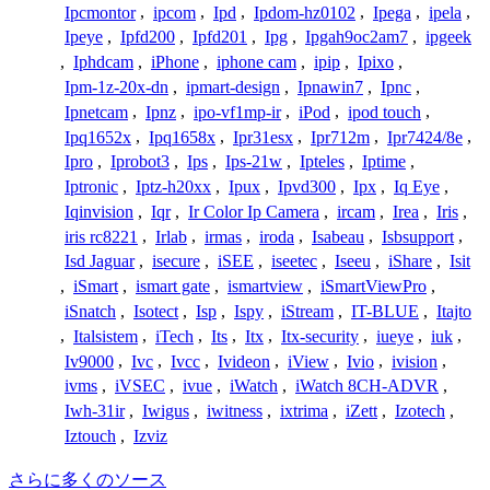
Ipcmontor
,
ipcom
,
Ipd
,
Ipdom-hz0102
,
Ipega
,
ipela
,
Ipeye
,
Ipfd200
,
Ipfd201
,
Ipg
,
Ipgah9oc2am7
,
ipgeek
,
Iphdcam
,
iPhone
,
iphone cam
,
ipip
,
Ipixo
,
Ipm-1z-20x-dn
,
ipmart-design
,
Ipnawin7
,
Ipnc
,
Ipnetcam
,
Ipnz
,
ipo-vf1mp-ir
,
iPod
,
ipod touch
,
Ipq1652x
,
Ipq1658x
,
Ipr31esx
,
Ipr712m
,
Ipr7424/8e
,
Ipro
,
Iprobot3
,
Ips
,
Ips-21w
,
Ipteles
,
Iptime
,
Iptronic
,
Iptz-h20xx
,
Ipux
,
Ipvd300
,
Ipx
,
Iq Eye
,
Iqinvision
,
Iqr
,
Ir Color Ip Camera
,
ircam
,
Irea
,
Iris
,
iris rc8221
,
Irlab
,
irmas
,
iroda
,
Isabeau
,
Isbsupport
,
Isd Jaguar
,
isecure
,
iSEE
,
iseetec
,
Iseeu
,
iShare
,
Isit
,
iSmart
,
ismart gate
,
ismartview
,
iSmartViewPro
,
iSnatch
,
Isotect
,
Isp
,
Ispy
,
iStream
,
IT-BLUE
,
Itajto
,
Italsistem
,
iTech
,
Its
,
Itx
,
Itx-security
,
iueye
,
iuk
,
Iv9000
,
Ivc
,
Ivcc
,
Ivideon
,
iView
,
Ivio
,
ivision
,
ivms
,
iVSEC
,
ivue
,
iWatch
,
iWatch 8CH-ADVR
,
Iwh-31ir
,
Iwigus
,
iwitness
,
ixtrima
,
iZett
,
Izotech
,
Iztouch
,
Izviz
さらに多くのソース