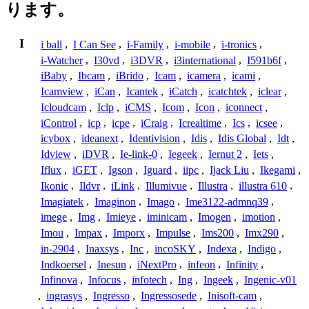
ります。
I
i ball
,
I Can See
,
i-Family
,
i-mobile
,
i-tronics
,
i-Watcher
,
I30vd
,
i3DVR
,
i3international
,
I591b6f
,
iBaby
,
Ibcam
,
iBrido
,
Icam
,
icamera
,
icami
,
Icamview
,
iCan
,
Icantek
,
iCatch
,
icatchtek
,
iclear
,
Icloudcam
,
Iclp
,
iCMS
,
Icom
,
Icon
,
iconnect
,
iControl
,
icp
,
icpe
,
iCraig
,
Icrealtime
,
Ics
,
icsee
,
icybox
,
ideanext
,
Identivision
,
Idis
,
Idis Global
,
Idt
,
Idview
,
iDVR
,
Ie-link-0
,
Iegeek
,
Iernut 2
,
Iets
,
Iflux
,
iGET
,
Igson
,
Iguard
,
iipc
,
Ijack Liu
,
Ikegami
,
Ikonic
,
Ildvr
,
iLink
,
Illumivue
,
Illustra
,
illustra 610
,
Imagiatek
,
Imaginon
,
Imago
,
Ime3122-admnq39
,
imege
,
Img
,
Imieye
,
iminicam
,
Imogen
,
imotion
,
Imou
,
Impax
,
Imporx
,
Impulse
,
Ims200
,
Imx290
,
in-2904
,
Inaxsys
,
Inc
,
incoSKY
,
Indexa
,
Indigo
,
Indkoersel
,
Inesun
,
iNextPro
,
infeon
,
Infinity
,
Infinova
,
Infocus
,
infotech
,
Ing
,
Ingeek
,
Ingenic-v01
,
ingrasys
,
Ingresso
,
Ingressosede
,
Inisoft-cam
,