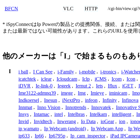
VLC
HTTP
BFCN
/cgi-bin/view
* iSpyConnectはIp Powerの製品との提携関係
または最新ではない可能性があります。これらのURLを使
他のメーカーは「I」で始まるものもあ
I
i ball
,
I Can See
,
i-Family
,
i-mobile
,
i-tronics
,
i-Watche
icatchtek
,
iclear
,
Icloudcam
,
Iclp
,
iCMS
,
Icom
,
Icon
,
iDVR
,
Ie-link-0
,
Iegeek
,
Iernut 2
,
Iets
,
Iflux
,
iGET
,
Ime3122-admnq39
,
imege
,
Img
,
Imieye
,
iminicam
,
Imo
Indkoersel
,
Inesun
,
iNextPro
,
infeon
,
Infinity
,
Infinova
Innmat
,
Inno Vision
,
Innotrends
,
Innovatek
,
Innovative 
Insys
,
Intamac
,
intel
,
Intelbras
,
Intelkam
,
intelligent
,
I
Invid
,
Invidtech
,
Inwerang
,
Io Data
,
ioGear
,
ion
,
iono
ip wamato
,
Ip Webcam (android)
,
Ip Webcam App
,
Ip We
ip633
,
Ip66
,
Ip6795p
,
Ip_cam_inspector
,
iPad IPCamera