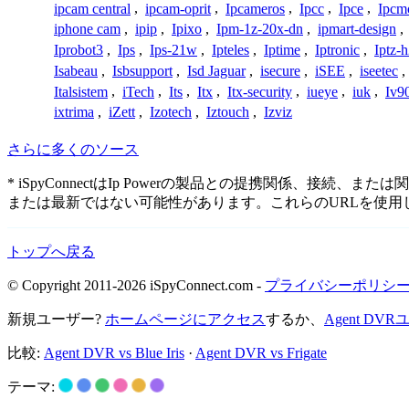
ipcam central
,
ipcam-oprit
,
Ipcameros
,
Ipcc
,
Ipce
,
Ipcm
iphone cam
,
ipip
,
Ipixo
,
Ipm-1z-20x-dn
,
ipmart-design
,
Iprobot3
,
Ips
,
Ips-21w
,
Ipteles
,
Iptime
,
Iptronic
,
Iptz-
Isabeau
,
Isbsupport
,
Isd Jaguar
,
isecure
,
iSEE
,
iseetec
,
Italsistem
,
iTech
,
Its
,
Itx
,
Itx-security
,
iueye
,
iuk
,
Iv9
ixtrima
,
iZett
,
Izotech
,
Iztouch
,
Izviz
さらに多くのソース
* iSpyConnectはIp Powerの製品との提携関係
または最新ではない可能性があります。これらのURLを使
トップへ戻る
© Copyright 2011-2026 iSpyConnect.com -
プライバシーポリシ
新規ユーザー?
ホームページにアクセス
するか、
Agent D
比較:
Agent DVR vs Blue Iris
·
Agent DVR vs Frigate
テーマ: