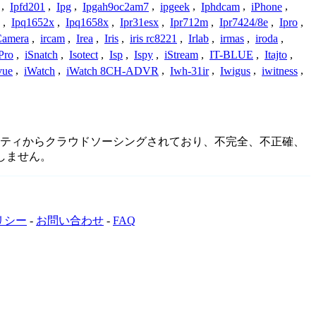
,
Ipfd201
,
Ipg
,
Ipgah9oc2am7
,
ipgeek
,
Iphdcam
,
iPhone
,
,
Ipq1652x
,
Ipq1658x
,
Ipr31esx
,
Ipr712m
,
Ipr7424/8e
,
Ipro
,
 Camera
,
ircam
,
Irea
,
Iris
,
iris rc8221
,
Irlab
,
irmas
,
iroda
,
Pro
,
iSnatch
,
Isotect
,
Isp
,
Ispy
,
iStream
,
IT-BLUE
,
Itajto
,
vue
,
iWatch
,
iWatch 8CH-ADVR
,
Iwh-31ir
,
Iwigus
,
iwitness
,
コミュニティからクラウドソーシングされており、不完全、不正確、
しません。
リシー
-
お問い合わせ
-
FAQ