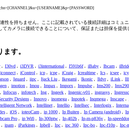
.cgi?chn=[CHANNEL]&u=[USERNAME]&p=[PASSWORD]
、接続、または関連性を持ちません。ここに記載されている接続詳細は
用してカメラに接続できることについて、保証または担保を提供
ります。
r
,
I30vd
,
i3DVR
,
i3international
,
I591b6f
,
iBaby
,
Ibcam
,
iBrid
iconnect
,
iControl
,
icp
,
icpe
,
iCraig
,
Icrealtime
,
Ics
,
icsee
,
ic
Igson
,
Iguard
,
iipc
,
Ijack Liu
,
Ikegami
,
Ikonic
,
Ildvr
,
iLink
,
Il
gen
,
imotion
,
Imou
,
Impax
,
Imporx
,
Impulse
,
Ims200
,
Imx290
,
Infocus
,
infotech
,
Ing
,
Ingeek
,
Ingenic-v01
,
ingrasys
,
Ingress
Security Designs
,
Innovo
,
inomega
,
Inpotek
,
Inqmega
,
Inscape
,
ntelligent Network
,
Intellinet
,
Intellio
,
Intellsec
,
Interlogix
,
Interna
des
,
iOS
,
ioteoCam
,
ip 1000
,
Ip Buiten
,
Ip Camera (android)
,
Ip
bcam Pro
,
ip Wifi
,
Ip-300ptw
,
Ip-402b
,
Ip-m-p836v
,
Ip-speedd
,
ipam
,
iParkings
,
Ipbell
,
Ipc
,
ipc 360
,
Ipc-bo
,
Ipc-f10p
,
Ipc-