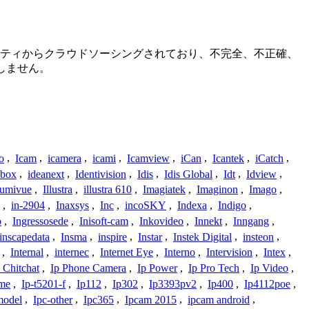
コミュニティからクラウドソーシングされており、不完全、不正確、
しません。
o
,
Icam
,
icamera
,
icami
,
Icamview
,
iCan
,
Icantek
,
iCatch
,
ybox
,
ideanext
,
Identivision
,
Idis
,
Idis Global
,
Idt
,
Idview
,
lumivue
,
Illustra
,
illustra 610
,
Imagiatek
,
Imaginon
,
Imago
,
,
in-2904
,
Inaxsys
,
Inc
,
incoSKY
,
Indexa
,
Indigo
,
o
,
Ingressosede
,
Inisoft-cam
,
Inkovideo
,
Innekt
,
Inngang
,
inscapedata
,
Insma
,
inspire
,
Instar
,
Instek Digital
,
insteon
,
,
Internal
,
internec
,
Internet Eye
,
Interno
,
Intervision
,
Intex
,
 Chitchat
,
Ip Phone Camera
,
Ip Power
,
Ip Pro Tech
,
Ip Video
,
ome
,
Ip-t5201-f
,
Ip112
,
Ip302
,
Ip3393pv2
,
Ip400
,
Ip4112poe
,
model
,
Ipc-other
,
Ipc365
,
Ipcam 2015
,
ipcam android
,