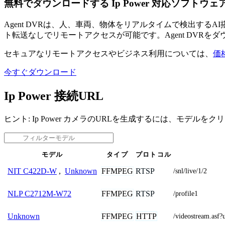
無料でダウンロードする Ip Power 対応ソフトウェ
Agent DVRは、人、車両、物体をリアルタイムで検出す
ト転送なしでリモートアクセスが可能です。Agent DVRを
セキュアなリモートアクセスやビジネス利用については、
価
今すぐダウンロード
Ip Power 接続URL
ヒント: Ip Power カメラのURLを生成するには、モデルを
モデル
タイプ
プロトコル
FFMPEG
RTSP
NIT C422D-W
,
Unknown
/snl/live/1/2
FFMPEG
RTSP
NLP C2712M-W72
/profile1
FFMPEG
HTTP
Unknown
/videostream.a