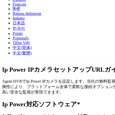
Français
हिन्दी
Bahasa Indonesia
Italiano
日本語
한국어
Polski
Português
Tiếng Việt
中文(简体)
中文(繁體)
Ip Power IPカメラセットアップURLガ
Agent DVRでIp Power IPカメラを設定します。当社
換性により、プラットフォーム全体で柔軟な接続オプションが得ら
高い安全な監視が実現できます。
Ip Power対応ソフトウェア*