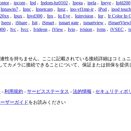
ontor
,
ipcom
,
Ipd
,
Ipdom-hz0102
,
Ipega
,
ipela
,
Ipeye
,
Ipfd200
Ipnawin7
,
Ipnc
,
Ipnetcam
,
Ipnz
,
ipo-vf1mp-ir
,
iPod
,
ipod touch
h20xx
,
Ipux
,
Ipvd300
,
Ipx
,
Iq Eye
,
Iqinvision
,
Iqr
,
Ir Color Ip
Iseeu
,
iShare
,
Isit
,
iSmart
,
ismart gate
,
ismartview
,
iSmartView
000
,
Ivc
,
Ivcc
,
Ivideon
,
iView
,
Ivio
,
ivision
,
ivms
,
iVSEC
,
i
、接続、または関連性を持ちません。ここに記載されている接続詳細は
用してカメラに接続できることについて、保証または担保を提供
ー
-
利用規約
-
サービスステータス
-
法的情報
-
セキュリティポ
VRユーザーガイド
をお読みください