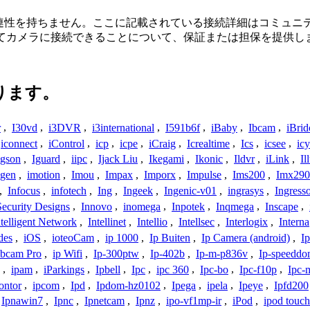
接続、または関連性を持ちません。ここに記載されている接続詳細は
してカメラに接続できることについて、保証または担保を提供し
ります。
r
,
I30vd
,
i3DVR
,
i3international
,
I591b6f
,
iBaby
,
Ibcam
,
iBrid
iconnect
,
iControl
,
icp
,
icpe
,
iCraig
,
Icrealtime
,
Ics
,
icsee
,
ic
Igson
,
Iguard
,
iipc
,
Ijack Liu
,
Ikegami
,
Ikonic
,
Ildvr
,
iLink
,
Il
gen
,
imotion
,
Imou
,
Impax
,
Imporx
,
Impulse
,
Ims200
,
Imx290
,
Infocus
,
infotech
,
Ing
,
Ingeek
,
Ingenic-v01
,
ingrasys
,
Ingress
Security Designs
,
Innovo
,
inomega
,
Inpotek
,
Inqmega
,
Inscape
,
ntelligent Network
,
Intellinet
,
Intellio
,
Intellsec
,
Interlogix
,
Interna
des
,
iOS
,
ioteoCam
,
ip 1000
,
Ip Buiten
,
Ip Camera (android)
,
Ip
bcam Pro
,
ip Wifi
,
Ip-300ptw
,
Ip-402b
,
Ip-m-p836v
,
Ip-speedd
,
ipam
,
iParkings
,
Ipbell
,
Ipc
,
ipc 360
,
Ipc-bo
,
Ipc-f10p
,
Ipc-
ontor
,
ipcom
,
Ipd
,
Ipdom-hz0102
,
Ipega
,
ipela
,
Ipeye
,
Ipfd200
Ipnawin7
,
Ipnc
,
Ipnetcam
,
Ipnz
,
ipo-vf1mp-ir
,
iPod
,
ipod touch