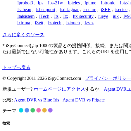
Iprobot3
,
Ips
,
Ips-21w
,
Ipteles
,
Iptime
,
Iptronic
,
Iptz-
Isabeau
,
Isbsupport
,
Isd Jaguar
,
isecure
,
iSEE
,
iseetec
,
Italsistem
,
iTech
,
Its
,
Itx
,
Itx-security
,
iueye
,
iuk
,
Iv9
ixtrima
,
iZett
,
Izotech
,
Iztouch
,
Izviz
さらに多くのソース
* iSpyConnectはip 1000の製品との提携関係、
たは最新ではない可能性があります。これらのURLを使用
トップへ戻る
© Copyright 2011-2026 iSpyConnect.com -
プライバシーポリシ
新規ユーザー?
ホームページにアクセス
するか、
Agent D
比較:
Agent DVR vs Blue Iris
·
Agent DVR vs Frigate
テーマ:
検索