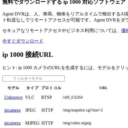
無料でダウンロードする ip 1000 対応ソフトウェア
Agent DVRは、人、車両、物体をリアルタイムで検出す
ト転送なしでリモートアクセスが可能です。Agent DVRを
セキュアなリモートアクセスやビジネス利用については、
価
今すぐダウンロード
ip 1000 接続URL
ヒント: ip 1000 カメラのURLを生成するには、モデルをク
モデル
タイプ
プロトコル
URL
VLC
RTSP
Unknown
/ch0_0.h264
JPEG
HTTP
ipcamera
/img/snapshot.cgi?size=2
MJPEG
HTTP
ipcamera
/img/video.mjpeg