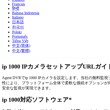
Français
हिन्दी
Bahasa Indonesia
Italiano
日本語
한국어
Polski
Português
Tiếng Việt
中文(简体)
中文(繁體)
ip 1000 IPカメラセットアップURLガイ
Agent DVRでip 1000 IPカメラを設定します。当社の
性により、プラットフォーム全体で柔軟な接続オプションが得られ
安全な監視が実現できます。
ip 1000対応ソフトウェア*