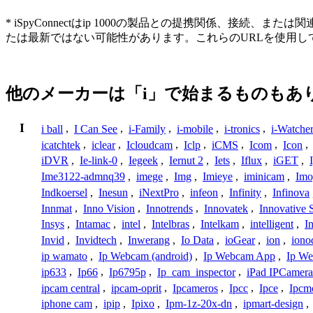
* iSpyConnectはip 1000の製品との提携関係、
たは最新ではない可能性があります。これらのURLを使用
他のメーカーは「i」で始まるものもあ
I
i ball
,
I Can See
,
i-Family
,
i-mobile
,
i-tronics
,
i-Watche
icatchtek
,
iclear
,
Icloudcam
,
Iclp
,
iCMS
,
Icom
,
Icon
,
iDVR
,
Ie-link-0
,
Iegeek
,
Iernut 2
,
Iets
,
Iflux
,
iGET
,
Ime3122-admnq39
,
imege
,
Img
,
Imieye
,
iminicam
,
Imo
Indkoersel
,
Inesun
,
iNextPro
,
infeon
,
Infinity
,
Infinova
Innmat
,
Inno Vision
,
Innotrends
,
Innovatek
,
Innovative 
Insys
,
Intamac
,
intel
,
Intelbras
,
Intelkam
,
intelligent
,
I
Invid
,
Invidtech
,
Inwerang
,
Io Data
,
ioGear
,
ion
,
iono
ip wamato
,
Ip Webcam (android)
,
Ip Webcam App
,
Ip We
ip633
,
Ip66
,
Ip6795p
,
Ip_cam_inspector
,
iPad IPCamera
ipcam central
,
ipcam-oprit
,
Ipcameros
,
Ipcc
,
Ipce
,
Ipcm
iphone cam
,
ipip
,
Ipixo
,
Ipm-1z-20x-dn
,
ipmart-design
,