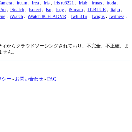
 Camera
,
ircam
,
Irea
,
Iris
,
iris rc8221
,
Irlab
,
irmas
,
iroda
,
Pro
,
iSnatch
,
Isotect
,
Isp
,
Ispy
,
iStream
,
IT-BLUE
,
Itajto
,
vue
,
iWatch
,
iWatch 8CH-ADVR
,
Iwh-31ir
,
Iwigus
,
iwitness
,
コミュニティからクラウドソーシングされており、不完全、不正確、ま
ません。
リシー
-
お問い合わせ
-
FAQ