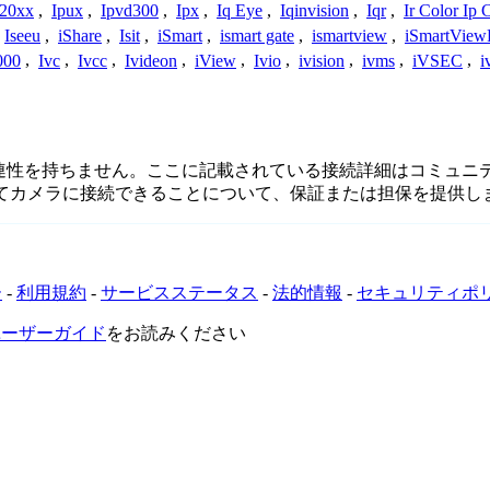
h20xx
,
Ipux
,
Ipvd300
,
Ipx
,
Iq Eye
,
Iqinvision
,
Iqr
,
Ir Color Ip
Iseeu
,
iShare
,
Isit
,
iSmart
,
ismart gate
,
ismartview
,
iSmartView
000
,
Ivc
,
Ivcc
,
Ivideon
,
iView
,
Ivio
,
ivision
,
ivms
,
iVSEC
,
i
接続、または関連性を持ちません。ここに記載されている接続詳細は
してカメラに接続できることについて、保証または担保を提供し
ー
-
利用規約
-
サービスステータス
-
法的情報
-
セキュリティポ
VRユーザーガイド
をお読みください