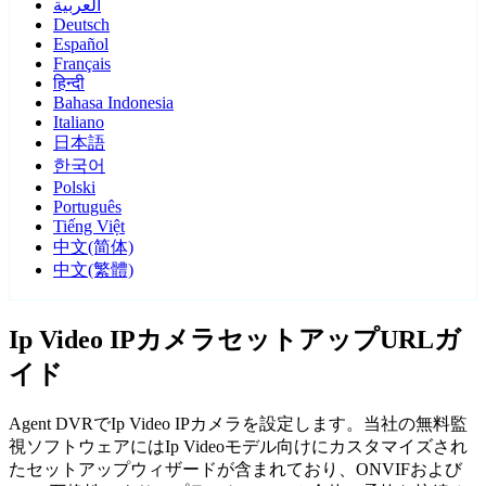
العربية
Deutsch
Español
Français
हिन्दी
Bahasa Indonesia
Italiano
日本語
한국어
Polski
Português
Tiếng Việt
中文(简体)
中文(繁體)
Ip Video IPカメラセットアップURLガ
イド
Agent DVRでIp Video IPカメラを設定します。当社の無料監
視ソフトウェアにはIp Videoモデル向けにカスタマイズされ
たセットアップウィザードが含まれており、ONVIFおよび