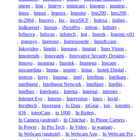
imege
,
Img
,
Imieye
,
iminicam
,
Imogen
,
imotion
,
Imou
,
Impax
,
Imporx
,
Impulse
,
Ims200
,
Imx290
,
in-2904
,
Inaxsys
,
Inc
,
incoSKY
,
Indexa
,
Indigo
,
Indkoersel
,
Inesun
,
iNextPro
,
infeon
,
Infinity
,
Infinova
,
Infocus
,
infotech
,
Ing
,
Ingeek
,
Ingenic-v01
,
ingrasys
,
Ingresso
,
Ingressosede
,
Inisoft-cam
,
Inkovideo
,
Innekt
,
Inngang
,
Innmat
,
Inno Vision
,
Innotrends
,
Innovatek
,
Innovative Security Designs
,
Innovo
,
inomega
,
Inpotek
,
Inqmega
,
Inscape
,
inscapedata
,
Insma
,
inspire
,
Instar
,
Instek Digital
,
insteon
,
Insys
,
Intamac
,
intel
,
Intelbras
,
Intelkam
,
intelligent
,
Intelligent Network
,
Intellinet
,
Intellio
,
Intellsec
,
Interlogix
,
Interna
,
Internal
,
internec
,
Internet Eye
,
Interno
,
Intervision
,
Intex
,
Invid
,
Invidtech
,
Inwerang
,
Io Data
,
ioGear
,
ion
,
ionodes
,
iOS
,
ioteoCam
,
ip 1000
,
Ip Buiten
,
Ip Camera (android)
,
Ip Chitchat
,
Ip Phone Camera
,
Ip Power
,
Ip Pro Tech
,
Ip Video
,
ip wamato
,
Ip Webcam (android)
,
Ip Webcam App
,
Ip Webcam Pro
,