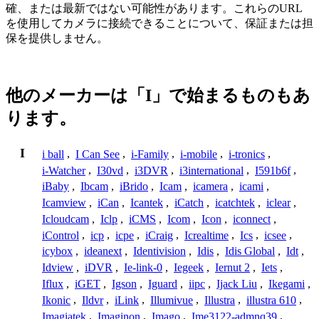
確、または最新ではない可能性があります。これらのURL
を使用してカメラに接続できることについて、保証または担
保を提供しません。
他のメーカーは「I」で始まるものもあ
ります。
I
i ball
,
I Can See
,
i-Family
,
i-mobile
,
i-tronics
,
i-Watcher
,
I30vd
,
i3DVR
,
i3international
,
I591b6f
,
iBaby
,
Ibcam
,
iBrido
,
Icam
,
icamera
,
icami
,
Icamview
,
iCan
,
Icantek
,
iCatch
,
icatchtek
,
iclear
,
Icloudcam
,
Iclp
,
iCMS
,
Icom
,
Icon
,
iconnect
,
iControl
,
icp
,
icpe
,
iCraig
,
Icrealtime
,
Ics
,
icsee
,
icybox
,
ideanext
,
Identivision
,
Idis
,
Idis Global
,
Idt
,
Idview
,
iDVR
,
Ie-link-0
,
Iegeek
,
Iernut 2
,
Iets
,
Iflux
,
iGET
,
Igson
,
Iguard
,
iipc
,
Ijack Liu
,
Ikegami
,
Ikonic
,
Ildvr
,
iLink
,
Illumivue
,
Illustra
,
illustra 610
,
Imagiatek
,
Imaginon
,
Imago
,
Ime3122-admnq39
,