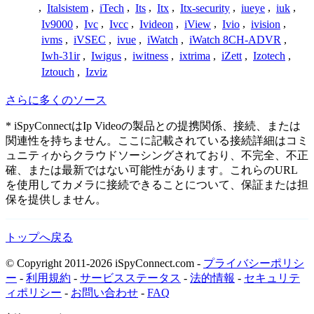
,
Italsistem
,
iTech
,
Its
,
Itx
,
Itx-security
,
iueye
,
iuk
,
Iv9000
,
Ivc
,
Ivcc
,
Ivideon
,
iView
,
Ivio
,
ivision
,
ivms
,
iVSEC
,
ivue
,
iWatch
,
iWatch 8CH-ADVR
,
Iwh-31ir
,
Iwigus
,
iwitness
,
ixtrima
,
iZett
,
Izotech
,
Iztouch
,
Izviz
さらに多くのソース
* iSpyConnectはIp Videoの製品との提携関係、接続、または
関連性を持ちません。ここに記載されている接続詳細はコミ
ュニティからクラウドソーシングされており、不完全、不正
確、または最新ではない可能性があります。これらのURL
を使用してカメラに接続できることについて、保証または担
保を提供しません。
トップへ戻る
© Copyright 2011-2026 iSpyConnect.com -
プライバシーポリシ
ー
-
利用規約
-
サービスステータス
-
法的情報
-
セキュリテ
ィポリシー
-
お問い合わせ
-
FAQ