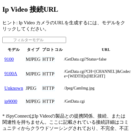
Ip Video 接続URL
ヒント: Ip Video カメラのURLを生成するには、モデルをク
リックしてください。
モデル
タイプ
プロトコル
URL
MJPEG
HTTP
9100
/GetData.cgi?Status=false
/GetData.cgi?CH=[CHANNEL]&Codec
9100A
MJPEG
HTTP
e=[WIDTH]x[HEIGHT]
JPEG
HTTP
Unknown
/Jpeg/CamImg.jpg
MJPEG
HTTP
ip9000
/GetData.cgi
* iSpyConnectはIp Videoの製品との提携関係、接続、または
関連性を持ちません。ここに記載されている接続詳細はコミ
ュニティからクラウドソーシングされており、不完全、不正