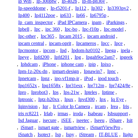
ip Wifi
,
Ip-300ptw
,
Ip-402b
,
Ip-m-p836v
,
Ip-speeddome
,
Ip-t5201-f
,
Ip112
,
Ip302
,
Ip3393pv2
,
Ip400
,
Ip4112poe
,
ip633
,
Ip66
,
Ip6795p
,
Ip_cam_inspector
,
iPad IPCamera
,
ipam
,
iParkings
,
Ipbell
,
Ipc
,
ipc 360
,
Ipc-bo
,
Ipc-f10p
,
Ipc-model
,
Ipc-other
,
Ipc365
,
Ipcam 2015
,
ipcam android
,
ipcam central
,
ipcam-oprit
,
Ipcameros
,
Ipcc
,
Ipce
,
Ipcmontor
,
ipcom
,
Ipd
,
Ipdom-hz0102
,
Ipega
,
ipela
,
Ipeye
,
Ipfd200
,
Ipfd201
,
Ipg
,
Ipgah9oc2am7
,
ipgeek
,
Iphdcam
,
iPhone
,
iphone cam
,
ipip
,
Ipixo
,
Ipm-1z-20x-dn
,
ipmart-design
,
Ipnawin7
,
Ipnc
,
Ipnetcam
,
Ipnz
,
ipo-vf1mp-ir
,
iPod
,
ipod touch
,
Ipq1652x
,
Ipq1658x
,
Ipr31esx
,
Ipr712m
,
Ipr7424/8e
,
Ipro
,
Iprobot3
,
Ips
,
Ips-21w
,
Ipteles
,
Iptime
,
Iptronic
,
Iptz-h20xx
,
Ipux
,
Ipvd300
,
Ipx
,
Iq Eye
,
Iqinvision
,
Iqr
,
Ir Color Ip Camera
,
ircam
,
Irea
,
Iris
,
iris rc8221
,
Irlab
,
irmas
,
iroda
,
Isabeau
,
Isbsupport
,
Isd Jaguar
,
isecure
,
iSEE
,
iseetec
,
Iseeu
,
iShare
,
Isit
,
iSmart
,
ismart gate
,
ismartview
,
iSmartViewPro
,
iSnatch
,
Isotect
,
Isp
,
Ispy
,
iStream
,
IT-BLUE
,
Itajto